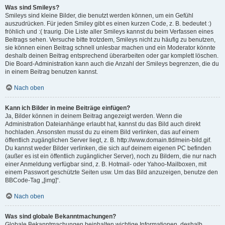
Was sind Smileys?
Smileys sind kleine Bilder, die benutzt werden können, um ein Gefühl
auszudrücken. Für jeden Smiley gibt es einen kurzen Code, z. B. bedeutet :)
fröhlich und :( traurig. Die Liste aller Smileys kannst du beim Verfassen eines
Beitrags sehen. Versuche bitte trotzdem, Smileys nicht zu häufig zu benutzen,
sie können einen Beitrag schnell unlesbar machen und ein Moderator könnte
deshalb deinen Beitrag entsprechend überarbeiten oder gar komplett löschen.
Die Board-Administration kann auch die Anzahl der Smileys begrenzen, die du
in einem Beitrag benutzen kannst.
Nach oben
Kann ich Bilder in meine Beiträge einfügen?
Ja, Bilder können in deinem Beitrag angezeigt werden. Wenn die
Administration Dateianhänge erlaubt hat, kannst du das Bild auch direkt
hochladen. Ansonsten musst du zu einem Bild verlinken, das auf einem
öffentlich zugänglichen Server liegt, z. B. http://www.domain.tld/mein-bild.gif.
Du kannst weder Bilder verlinken, die sich auf deinem eigenen PC befinden
(außer es ist ein öffentlich zugänglicher Server), noch zu Bildern, die nur nach
einer Anmeldung verfügbar sind, z. B. Hotmail- oder Yahoo-Mailboxen, mit
einem Passwort geschützte Seiten usw. Um das Bild anzuzeigen, benutze den
BBCode-Tag „[img]“.
Nach oben
Was sind globale Bekanntmachungen?
Globale Bekanntmachungen beinhalten wichtige Informationen, deshalb