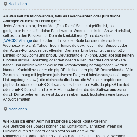
Nach oben
An wen soll ich mich wenden, falls es Beschwerden oder juristische
Anfragen zu diesem Forum gibt?
Jeder Administrator, der auf der „Das Team“-Seite aufgeführt ist, ist ein
geeigneter Kontakt für deine Beschwerde. Wenn du so keine Antwort erhältst,
solltest du den Besitzer der Domain kontaktieren (führe dazu eine
„WHOIS“-Abfrage
durch) oder — falls diese Seite bei einem kostenlosen
Webhoster wie z. B. Yahoo!, free.fr, funpic.de usw. liegt — den Support oder
den Abuse-Kontakt des betreffenden Dienstes. Bitte beachte, dass phpBB
Limited (phpBB.com) und phpBB Deutschland e. V. (phpBB.de)
absolut keinen
Einfluss
auf die Benutzung oder den oder die Benutzer der Forensoftware
haben und dafür in keiner Weise zur Verantwortung herangezogen werden
können. Kontaktiere daher nie phpBB Limited oder phpBB Deutschland e. V. in
Zusammenhang mit jeglichen juristischen Fragen (Unterlassungserklärungen,
Haftungsfragen usw.), die
sich nicht direkt
auf die Websiten phpbb.com,
phpbb.de oder die phpBB-Software selbst beziehen. Falls du phpBB Limited
oder phpBB Deutschland e. V. E-Mails schreibst, die die
Softwarenutzung
durch Dritte
betreffen, so wirst du, wenn überhaupt, höchstens eine knappe
Antwort erhalten.
Nach oben
Wie kann ich einen Administrator des Boards kontaktieren?
Alle Benutzer des Boards können das Kontaktformular nutzen, wenn die
Funktion durch die Board-Administration aktiviert wurde.
Mitglieder des Boards können zusätzlich den Link „Das Team“ verwenden.