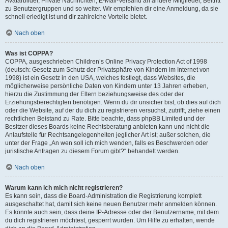
Avatarbilder, Private Nachrichten, E-Mail-Versand an andere Mitglieder, Beitritt
zu Benutzergruppen und so weiter. Wir empfehlen dir eine Anmeldung, da sie
schnell erledigt ist und dir zahlreiche Vorteile bietet.
Nach oben
Was ist COPPA?
COPPA, ausgeschrieben Children’s Online Privacy Protection Act of 1998
(deutsch: Gesetz zum Schutz der Privatsphäre von Kindern im Internet von
1998) ist ein Gesetz in den USA, welches festlegt, dass Websites, die
möglicherweise persönliche Daten von Kindern unter 13 Jahren erheben,
hierzu die Zustimmung der Eltern beziehungsweise des oder der
Erziehungsberechtigten benötigen. Wenn du dir unsicher bist, ob dies auf dich
oder die Website, auf der du dich zu registrieren versuchst, zutrifft, ziehe einen
rechtlichen Beistand zu Rate. Bitte beachte, dass phpBB Limited und der
Besitzer dieses Boards keine Rechtsberatung anbieten kann und nicht die
Anlaufstelle für Rechtsangelegenheiten jeglicher Art ist; außer solchen, die
unter der Frage „An wen soll ich mich wenden, falls es Beschwerden oder
juristische Anfragen zu diesem Forum gibt?“ behandelt werden.
Nach oben
Warum kann ich mich nicht registrieren?
Es kann sein, dass die Board-Administration die Registrierung komplett
ausgeschaltet hat, damit sich keine neuen Benutzer mehr anmelden können.
Es könnte auch sein, dass deine IP-Adresse oder der Benutzername, mit dem
du dich registrieren möchtest, gesperrt wurden. Um Hilfe zu erhalten, wende