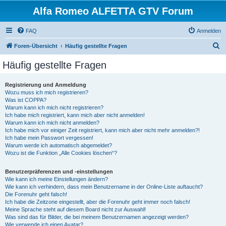
Alfa Romeo ALFETTA GTV Forum
FAQ
Anmelden
S
Foren-Übersicht
Häufig gestellte Fragen
u
Häufig gestellte Fragen
c
h
Registrierung und Anmeldung
Wozu muss ich mich registrieren?
e
Was ist COPPA?
Warum kann ich mich nicht registrieren?
Ich habe mich registriert, kann mich aber nicht anmelden!
Warum kann ich mich nicht anmelden?
Ich habe mich vor einiger Zeit registriert, kann mich aber nicht mehr anmelden?!
Ich habe mein Passwort vergessen!
Warum werde ich automatisch abgemeldet?
Wozu ist die Funktion „Alle Cookies löschen“?
Benutzerpräferenzen und -einstellungen
Wie kann ich meine Einstellungen ändern?
Wie kann ich verhindern, dass mein Benutzername in der Online-Liste auftaucht?
Die Forenuhr geht falsch!
Ich habe die Zeitzone eingestellt, aber die Forenuhr geht immer noch falsch!
Meine Sprache steht auf diesem Board nicht zur Auswahl!
Was sind das für Bilder, die bei meinem Benutzernamen angezeigt werden?
Wie verwende ich einen Avatar?