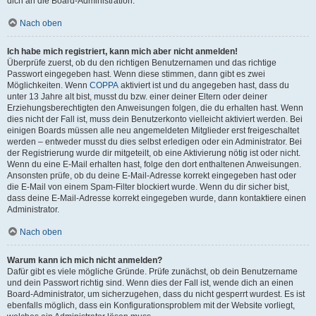
dich an die Board-Administration.
Nach oben
Ich habe mich registriert, kann mich aber nicht anmelden!
Überprüfe zuerst, ob du den richtigen Benutzernamen und das richtige
Passwort eingegeben hast. Wenn diese stimmen, dann gibt es zwei
Möglichkeiten. Wenn
COPPA
aktiviert ist und du angegeben hast, dass du
unter 13 Jahre alt bist, musst du bzw. einer deiner Eltern oder deiner
Erziehungsberechtigten den Anweisungen folgen, die du erhalten hast. Wenn
dies nicht der Fall ist, muss dein Benutzerkonto vielleicht aktiviert werden. Bei
einigen Boards müssen alle neu angemeldeten Mitglieder erst freigeschaltet
werden – entweder musst du dies selbst erledigen oder ein Administrator. Bei
der Registrierung wurde dir mitgeteilt, ob eine Aktivierung nötig ist oder nicht.
Wenn du eine E-Mail erhalten hast, folge den dort enthaltenen Anweisungen.
Ansonsten prüfe, ob du deine E-Mail-Adresse korrekt eingegeben hast oder
die E-Mail von einem Spam-Filter blockiert wurde. Wenn du dir sicher bist,
dass deine E-Mail-Adresse korrekt eingegeben wurde, dann kontaktiere einen
Administrator.
Nach oben
Warum kann ich mich nicht anmelden?
Dafür gibt es viele mögliche Gründe. Prüfe zunächst, ob dein Benutzername
und dein Passwort richtig sind. Wenn dies der Fall ist, wende dich an einen
Board-Administrator, um sicherzugehen, dass du nicht gesperrt wurdest. Es ist
ebenfalls möglich, dass ein Konfigurationsproblem mit der Website vorliegt,