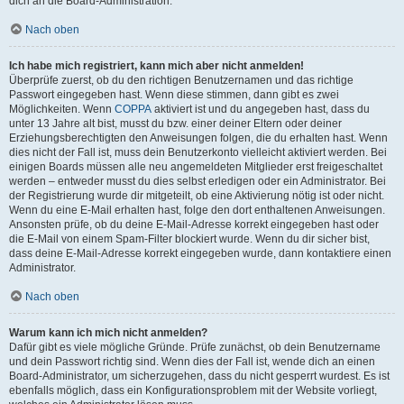
dich an die Board-Administration.
Nach oben
Ich habe mich registriert, kann mich aber nicht anmelden!
Überprüfe zuerst, ob du den richtigen Benutzernamen und das richtige
Passwort eingegeben hast. Wenn diese stimmen, dann gibt es zwei
Möglichkeiten. Wenn
COPPA
aktiviert ist und du angegeben hast, dass du
unter 13 Jahre alt bist, musst du bzw. einer deiner Eltern oder deiner
Erziehungsberechtigten den Anweisungen folgen, die du erhalten hast. Wenn
dies nicht der Fall ist, muss dein Benutzerkonto vielleicht aktiviert werden. Bei
einigen Boards müssen alle neu angemeldeten Mitglieder erst freigeschaltet
werden – entweder musst du dies selbst erledigen oder ein Administrator. Bei
der Registrierung wurde dir mitgeteilt, ob eine Aktivierung nötig ist oder nicht.
Wenn du eine E-Mail erhalten hast, folge den dort enthaltenen Anweisungen.
Ansonsten prüfe, ob du deine E-Mail-Adresse korrekt eingegeben hast oder
die E-Mail von einem Spam-Filter blockiert wurde. Wenn du dir sicher bist,
dass deine E-Mail-Adresse korrekt eingegeben wurde, dann kontaktiere einen
Administrator.
Nach oben
Warum kann ich mich nicht anmelden?
Dafür gibt es viele mögliche Gründe. Prüfe zunächst, ob dein Benutzername
und dein Passwort richtig sind. Wenn dies der Fall ist, wende dich an einen
Board-Administrator, um sicherzugehen, dass du nicht gesperrt wurdest. Es ist
ebenfalls möglich, dass ein Konfigurationsproblem mit der Website vorliegt,