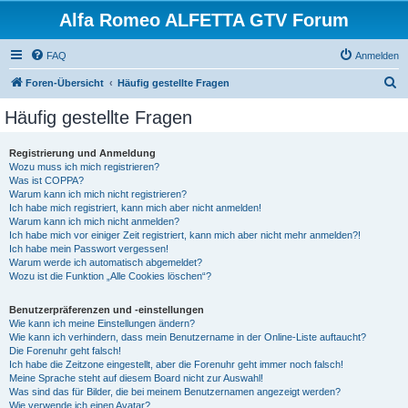
Alfa Romeo ALFETTA GTV Forum
FAQ
Anmelden
S
Foren-Übersicht
Häufig gestellte Fragen
u
Häufig gestellte Fragen
c
h
Registrierung und Anmeldung
Wozu muss ich mich registrieren?
e
Was ist COPPA?
Warum kann ich mich nicht registrieren?
Ich habe mich registriert, kann mich aber nicht anmelden!
Warum kann ich mich nicht anmelden?
Ich habe mich vor einiger Zeit registriert, kann mich aber nicht mehr anmelden?!
Ich habe mein Passwort vergessen!
Warum werde ich automatisch abgemeldet?
Wozu ist die Funktion „Alle Cookies löschen“?
Benutzerpräferenzen und -einstellungen
Wie kann ich meine Einstellungen ändern?
Wie kann ich verhindern, dass mein Benutzername in der Online-Liste auftaucht?
Die Forenuhr geht falsch!
Ich habe die Zeitzone eingestellt, aber die Forenuhr geht immer noch falsch!
Meine Sprache steht auf diesem Board nicht zur Auswahl!
Was sind das für Bilder, die bei meinem Benutzernamen angezeigt werden?
Wie verwende ich einen Avatar?