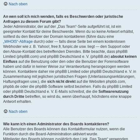
Nach oben
An wen soll ich mich wenden, falls es Beschwerden oder juristische
Anfragen zu diesem Forum gibt?
Jeder Administrator, der auf der „Das Team“-Seite aufgeführt ist, ist ein
geeigneter Kontakt für deine Beschwerde. Wenn du so keine Antwort erhältst,
solltest du den Besitzer der Domain kontaktieren (führe dazu eine
„WHOIS“-Abfrage
durch) oder — falls diese Seite bei einem kostenlosen
Webhoster wie z. B. Yahoo!, free.fr, funpic.de usw. liegt — den Support oder
den Abuse-Kontakt des betreffenden Dienstes. Bitte beachte, dass phpBB
Limited (phpBB.com) und phpBB Deutschland e. V. (phpBB.de)
absolut keinen
Einfluss
auf die Benutzung oder den oder die Benutzer der Forensoftware
haben und dafür in keiner Weise zur Verantwortung herangezogen werden
können. Kontaktiere daher nie phpBB Limited oder phpBB Deutschland e. V. in
Zusammenhang mit jeglichen juristischen Fragen (Unterlassungserklärungen,
Haftungsfragen usw.), die
sich nicht direkt
auf die Websiten phpbb.com,
phpbb.de oder die phpBB-Software selbst beziehen. Falls du phpBB Limited
oder phpBB Deutschland e. V. E-Mails schreibst, die die
Softwarenutzung
durch Dritte
betreffen, so wirst du, wenn überhaupt, höchstens eine knappe
Antwort erhalten.
Nach oben
Wie kann ich einen Administrator des Boards kontaktieren?
Alle Benutzer des Boards können das Kontaktformular nutzen, wenn die
Funktion durch die Board-Administration aktiviert wurde.
Mitglieder des Boards können zusätzlich den Link „Das Team“ verwenden.