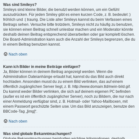
Was sind Smileys?
Smileys sind kleine Bilder, die benutzt werden können, um ein Gefühl
auszudrücken. Für jeden Smiley gibt es einen kurzen Code, z. B. bedeutet :)
fröhlich und :( traurig. Die Liste aller Smileys kannst du beim Verfassen eines
Beitrags sehen. Versuche bitte trotzdem, Smileys nicht zu häufig zu benutzen,
sie können einen Beitrag schnell unlesbar machen und ein Moderator könnte
deshalb deinen Beitrag entsprechend überarbeiten oder gar komplett löschen.
Die Board-Administration kann auch die Anzahl der Smileys begrenzen, die du
in einem Beitrag benutzen kannst.
Nach oben
Kann ich Bilder in meine Beiträge einfügen?
Ja, Bilder können in deinem Beitrag angezeigt werden. Wenn die
Administration Dateianhänge erlaubt hat, kannst du das Bild auch direkt
hochladen. Ansonsten musst du zu einem Bild verlinken, das auf einem
öffentlich zugänglichen Server liegt, z. B. http://www.domain.tld/mein-bild.gif.
Du kannst weder Bilder verlinken, die sich auf deinem eigenen PC befinden
(außer es ist ein öffentlich zugänglicher Server), noch zu Bildern, die nur nach
einer Anmeldung verfügbar sind, z. B. Hotmail- oder Yahoo-Mailboxen, mit
einem Passwort geschützte Seiten usw. Um das Bild anzuzeigen, benutze den
BBCode-Tag „[img]“.
Nach oben
Was sind globale Bekanntmachungen?
Globale Bekanntmachungen beinhalten wichtige Informationen, deshalb