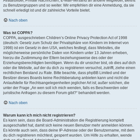
Avatarbilder, Private Nachrichten, E-Mail-Versand an andere Mitglieder, Beitritt
zu Benutzergruppen und so weiter. Wir empfehlen dir eine Anmeldung, da sie
schnell erledigt ist und dir zahlreiche Vorteile bietet.
Nach oben
Was ist COPPA?
COPPA, ausgeschrieben Children’s Online Privacy Protection Act of 1998
(deutsch: Gesetz zum Schutz der Privatsphäre von Kindern im Internet von
1998) ist ein Gesetz in den USA, welches festlegt, dass Websites, die
möglicherweise persönliche Daten von Kindern unter 13 Jahren erheben,
hierzu die Zustimmung der Eltern beziehungsweise des oder der
Erziehungsberechtigten benötigen. Wenn du dir unsicher bist, ob dies auf dich
oder die Website, auf der du dich zu registrieren versuchst, zutrifft, ziehe einen
rechtlichen Beistand zu Rate. Bitte beachte, dass phpBB Limited und der
Besitzer dieses Boards keine Rechtsberatung anbieten kann und nicht die
Anlaufstelle für Rechtsangelegenheiten jeglicher Art ist; außer solchen, die
unter der Frage „An wen soll ich mich wenden, falls es Beschwerden oder
juristische Anfragen zu diesem Forum gibt?“ behandelt werden.
Nach oben
Warum kann ich mich nicht registrieren?
Es kann sein, dass die Board-Administration die Registrierung komplett
ausgeschaltet hat, damit sich keine neuen Benutzer mehr anmelden können.
Es könnte auch sein, dass deine IP-Adresse oder der Benutzername, mit dem
du dich registrieren möchtest, gesperrt wurden. Um Hilfe zu erhalten, wende