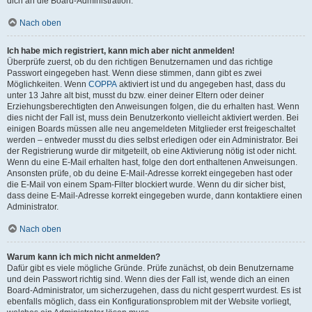
dich an die Board-Administration.
Nach oben
Ich habe mich registriert, kann mich aber nicht anmelden!
Überprüfe zuerst, ob du den richtigen Benutzernamen und das richtige
Passwort eingegeben hast. Wenn diese stimmen, dann gibt es zwei
Möglichkeiten. Wenn
COPPA
aktiviert ist und du angegeben hast, dass du
unter 13 Jahre alt bist, musst du bzw. einer deiner Eltern oder deiner
Erziehungsberechtigten den Anweisungen folgen, die du erhalten hast. Wenn
dies nicht der Fall ist, muss dein Benutzerkonto vielleicht aktiviert werden. Bei
einigen Boards müssen alle neu angemeldeten Mitglieder erst freigeschaltet
werden – entweder musst du dies selbst erledigen oder ein Administrator. Bei
der Registrierung wurde dir mitgeteilt, ob eine Aktivierung nötig ist oder nicht.
Wenn du eine E-Mail erhalten hast, folge den dort enthaltenen Anweisungen.
Ansonsten prüfe, ob du deine E-Mail-Adresse korrekt eingegeben hast oder
die E-Mail von einem Spam-Filter blockiert wurde. Wenn du dir sicher bist,
dass deine E-Mail-Adresse korrekt eingegeben wurde, dann kontaktiere einen
Administrator.
Nach oben
Warum kann ich mich nicht anmelden?
Dafür gibt es viele mögliche Gründe. Prüfe zunächst, ob dein Benutzername
und dein Passwort richtig sind. Wenn dies der Fall ist, wende dich an einen
Board-Administrator, um sicherzugehen, dass du nicht gesperrt wurdest. Es ist
ebenfalls möglich, dass ein Konfigurationsproblem mit der Website vorliegt,