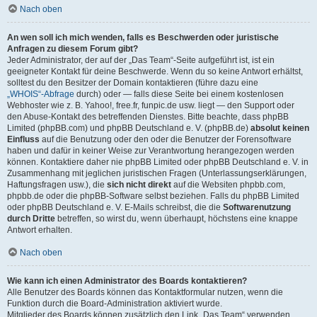
Nach oben
An wen soll ich mich wenden, falls es Beschwerden oder juristische
Anfragen zu diesem Forum gibt?
Jeder Administrator, der auf der „Das Team“-Seite aufgeführt ist, ist ein
geeigneter Kontakt für deine Beschwerde. Wenn du so keine Antwort erhältst,
solltest du den Besitzer der Domain kontaktieren (führe dazu eine
„WHOIS“-Abfrage
durch) oder — falls diese Seite bei einem kostenlosen
Webhoster wie z. B. Yahoo!, free.fr, funpic.de usw. liegt — den Support oder
den Abuse-Kontakt des betreffenden Dienstes. Bitte beachte, dass phpBB
Limited (phpBB.com) und phpBB Deutschland e. V. (phpBB.de)
absolut keinen
Einfluss
auf die Benutzung oder den oder die Benutzer der Forensoftware
haben und dafür in keiner Weise zur Verantwortung herangezogen werden
können. Kontaktiere daher nie phpBB Limited oder phpBB Deutschland e. V. in
Zusammenhang mit jeglichen juristischen Fragen (Unterlassungserklärungen,
Haftungsfragen usw.), die
sich nicht direkt
auf die Websiten phpbb.com,
phpbb.de oder die phpBB-Software selbst beziehen. Falls du phpBB Limited
oder phpBB Deutschland e. V. E-Mails schreibst, die die
Softwarenutzung
durch Dritte
betreffen, so wirst du, wenn überhaupt, höchstens eine knappe
Antwort erhalten.
Nach oben
Wie kann ich einen Administrator des Boards kontaktieren?
Alle Benutzer des Boards können das Kontaktformular nutzen, wenn die
Funktion durch die Board-Administration aktiviert wurde.
Mitglieder des Boards können zusätzlich den Link „Das Team“ verwenden.