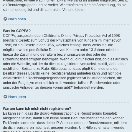
Avatarbilder, Private Nachrichten, E-Mail-Versand an andere Mitglieder, Beitritt
zu Benutzergruppen und so weiter. Wir empfehlen dir eine Anmeldung, da sie
schnell erledigt ist und dir zahlreiche Vorteile bietet.
Nach oben
Was ist COPPA?
COPPA, ausgeschrieben Children’s Online Privacy Protection Act of 1998
(deutsch: Gesetz zum Schutz der Privatsphäre von Kindern im Internet von
1998) ist ein Gesetz in den USA, welches festlegt, dass Websites, die
möglicherweise persönliche Daten von Kindern unter 13 Jahren erheben,
hierzu die Zustimmung der Eltern beziehungsweise des oder der
Erziehungsberechtigten benötigen. Wenn du dir unsicher bist, ob dies auf dich
oder die Website, auf der du dich zu registrieren versuchst, zutrifft, ziehe einen
rechtlichen Beistand zu Rate. Bitte beachte, dass phpBB Limited und der
Besitzer dieses Boards keine Rechtsberatung anbieten kann und nicht die
Anlaufstelle für Rechtsangelegenheiten jeglicher Art ist; außer solchen, die
unter der Frage „An wen soll ich mich wenden, falls es Beschwerden oder
juristische Anfragen zu diesem Forum gibt?“ behandelt werden.
Nach oben
Warum kann ich mich nicht registrieren?
Es kann sein, dass die Board-Administration die Registrierung komplett
ausgeschaltet hat, damit sich keine neuen Benutzer mehr anmelden können.
Es könnte auch sein, dass deine IP-Adresse oder der Benutzername, mit dem
du dich registrieren möchtest, gesperrt wurden. Um Hilfe zu erhalten, wende