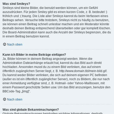
Was sind Smileys?
Smileys sind kleine Bilder, die benutzt werden können, um ein Gefühl
auszudrücken. Für jeden Smiley gibt es einen kurzen Code, z. B. bedeutet :)
fröhlich und :( traurig. Die Liste aller Smileys kannst du beim Verfassen eines
Beitrags sehen. Versuche bitte trotzdem, Smileys nicht zu häufig zu benutzen,
sie können einen Beitrag schnell unlesbar machen und ein Moderator könnte
deshalb deinen Beitrag entsprechend überarbeiten oder gar komplett löschen.
Die Board-Administration kann auch die Anzahl der Smileys begrenzen, die du
in einem Beitrag benutzen kannst.
Nach oben
Kann ich Bilder in meine Beiträge einfügen?
Ja, Bilder können in deinem Beitrag angezeigt werden. Wenn die
Administration Dateianhänge erlaubt hat, kannst du das Bild auch direkt
hochladen. Ansonsten musst du zu einem Bild verlinken, das auf einem
öffentlich zugänglichen Server liegt, z. B. http://www.domain.tld/mein-bild.gif.
Du kannst weder Bilder verlinken, die sich auf deinem eigenen PC befinden
(außer es ist ein öffentlich zugänglicher Server), noch zu Bildern, die nur nach
einer Anmeldung verfügbar sind, z. B. Hotmail- oder Yahoo-Mailboxen, mit
einem Passwort geschützte Seiten usw. Um das Bild anzuzeigen, benutze den
BBCode-Tag „[img]“.
Nach oben
Was sind globale Bekanntmachungen?
Globale Bekanntmachungen beinhalten wichtige Informationen, deshalb