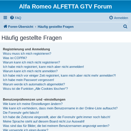
Alfa Romeo ALFETTA GTV Forum
FAQ
Anmelden
S
Foren-Übersicht
Häufig gestellte Fragen
u
Häufig gestellte Fragen
c
h
Registrierung und Anmeldung
Wozu muss ich mich registrieren?
e
Was ist COPPA?
Warum kann ich mich nicht registrieren?
Ich habe mich registriert, kann mich aber nicht anmelden!
Warum kann ich mich nicht anmelden?
Ich habe mich vor einiger Zeit registriert, kann mich aber nicht mehr anmelden?!
Ich habe mein Passwort vergessen!
Warum werde ich automatisch abgemeldet?
Wozu ist die Funktion „Alle Cookies löschen“?
Benutzerpräferenzen und -einstellungen
Wie kann ich meine Einstellungen ändern?
Wie kann ich verhindern, dass mein Benutzername in der Online-Liste auftaucht?
Die Forenuhr geht falsch!
Ich habe die Zeitzone eingestellt, aber die Forenuhr geht immer noch falsch!
Meine Sprache steht auf diesem Board nicht zur Auswahl!
Was sind das für Bilder, die bei meinem Benutzernamen angezeigt werden?
Wie verwende ich einen Avatar?