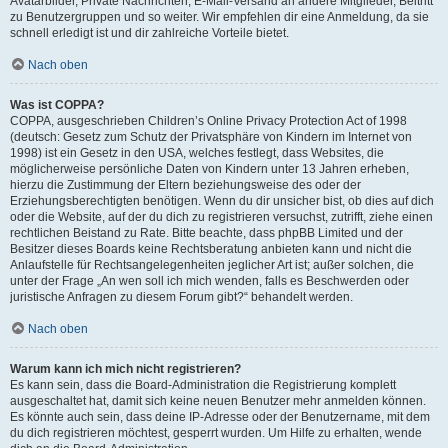
Avatarbilder, Private Nachrichten, E-Mail-Versand an andere Mitglieder, Beitritt
zu Benutzergruppen und so weiter. Wir empfehlen dir eine Anmeldung, da sie
schnell erledigt ist und dir zahlreiche Vorteile bietet.
Nach oben
Was ist COPPA?
COPPA, ausgeschrieben Children’s Online Privacy Protection Act of 1998
(deutsch: Gesetz zum Schutz der Privatsphäre von Kindern im Internet von
1998) ist ein Gesetz in den USA, welches festlegt, dass Websites, die
möglicherweise persönliche Daten von Kindern unter 13 Jahren erheben,
hierzu die Zustimmung der Eltern beziehungsweise des oder der
Erziehungsberechtigten benötigen. Wenn du dir unsicher bist, ob dies auf dich
oder die Website, auf der du dich zu registrieren versuchst, zutrifft, ziehe einen
rechtlichen Beistand zu Rate. Bitte beachte, dass phpBB Limited und der
Besitzer dieses Boards keine Rechtsberatung anbieten kann und nicht die
Anlaufstelle für Rechtsangelegenheiten jeglicher Art ist; außer solchen, die
unter der Frage „An wen soll ich mich wenden, falls es Beschwerden oder
juristische Anfragen zu diesem Forum gibt?“ behandelt werden.
Nach oben
Warum kann ich mich nicht registrieren?
Es kann sein, dass die Board-Administration die Registrierung komplett
ausgeschaltet hat, damit sich keine neuen Benutzer mehr anmelden können.
Es könnte auch sein, dass deine IP-Adresse oder der Benutzername, mit dem
du dich registrieren möchtest, gesperrt wurden. Um Hilfe zu erhalten, wende