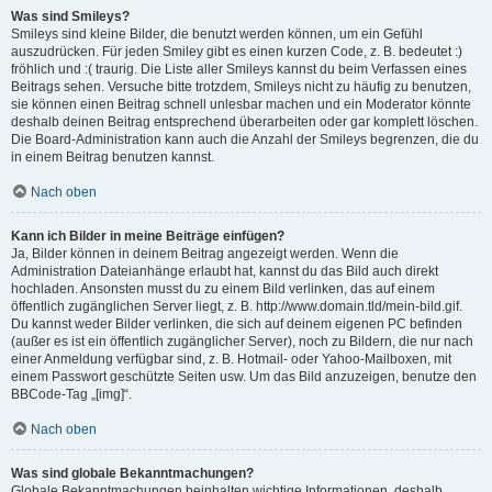
Was sind Smileys?
Smileys sind kleine Bilder, die benutzt werden können, um ein Gefühl
auszudrücken. Für jeden Smiley gibt es einen kurzen Code, z. B. bedeutet :)
fröhlich und :( traurig. Die Liste aller Smileys kannst du beim Verfassen eines
Beitrags sehen. Versuche bitte trotzdem, Smileys nicht zu häufig zu benutzen,
sie können einen Beitrag schnell unlesbar machen und ein Moderator könnte
deshalb deinen Beitrag entsprechend überarbeiten oder gar komplett löschen.
Die Board-Administration kann auch die Anzahl der Smileys begrenzen, die du
in einem Beitrag benutzen kannst.
Nach oben
Kann ich Bilder in meine Beiträge einfügen?
Ja, Bilder können in deinem Beitrag angezeigt werden. Wenn die
Administration Dateianhänge erlaubt hat, kannst du das Bild auch direkt
hochladen. Ansonsten musst du zu einem Bild verlinken, das auf einem
öffentlich zugänglichen Server liegt, z. B. http://www.domain.tld/mein-bild.gif.
Du kannst weder Bilder verlinken, die sich auf deinem eigenen PC befinden
(außer es ist ein öffentlich zugänglicher Server), noch zu Bildern, die nur nach
einer Anmeldung verfügbar sind, z. B. Hotmail- oder Yahoo-Mailboxen, mit
einem Passwort geschützte Seiten usw. Um das Bild anzuzeigen, benutze den
BBCode-Tag „[img]“.
Nach oben
Was sind globale Bekanntmachungen?
Globale Bekanntmachungen beinhalten wichtige Informationen, deshalb