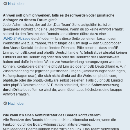
Nach oben
An wen soll ich mich wenden, falls es Beschwerden oder juristische
Anfragen zu diesem Forum gibt?
Jeder Administrator, der auf der „Das Team“-Seite aufgeführt ist, ist ein
geeigneter Kontakt für deine Beschwerde. Wenn du so keine Antwort erhältst,
solltest du den Besitzer der Domain kontaktieren (führe dazu eine
„WHOIS“-Abfrage
durch) oder — falls diese Seite bei einem kostenlosen
Webhoster wie z. B. Yahoo!, free.fr, funpic.de usw. liegt — den Support oder
den Abuse-Kontakt des betreffenden Dienstes. Bitte beachte, dass phpBB
Limited (phpBB.com) und phpBB Deutschland e. V. (phpBB.de)
absolut keinen
Einfluss
auf die Benutzung oder den oder die Benutzer der Forensoftware
haben und dafür in keiner Weise zur Verantwortung herangezogen werden
können. Kontaktiere daher nie phpBB Limited oder phpBB Deutschland e. V. in
Zusammenhang mit jeglichen juristischen Fragen (Unterlassungserklärungen,
Haftungsfragen usw.), die
sich nicht direkt
auf die Websiten phpbb.com,
phpbb.de oder die phpBB-Software selbst beziehen. Falls du phpBB Limited
oder phpBB Deutschland e. V. E-Mails schreibst, die die
Softwarenutzung
durch Dritte
betreffen, so wirst du, wenn überhaupt, höchstens eine knappe
Antwort erhalten.
Nach oben
Wie kann ich einen Administrator des Boards kontaktieren?
Alle Benutzer des Boards können das Kontaktformular nutzen, wenn die
Funktion durch die Board-Administration aktiviert wurde.
Mitglieder des Boards können zusätzlich den Link „Das Team“ verwenden.