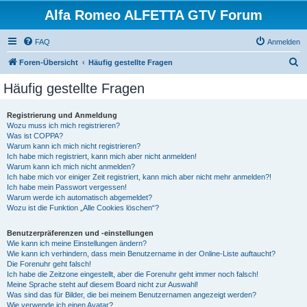
Alfa Romeo ALFETTA GTV Forum
FAQ
Anmelden
S
Foren-Übersicht
Häufig gestellte Fragen
u
Häufig gestellte Fragen
c
h
Registrierung und Anmeldung
Wozu muss ich mich registrieren?
e
Was ist COPPA?
Warum kann ich mich nicht registrieren?
Ich habe mich registriert, kann mich aber nicht anmelden!
Warum kann ich mich nicht anmelden?
Ich habe mich vor einiger Zeit registriert, kann mich aber nicht mehr anmelden?!
Ich habe mein Passwort vergessen!
Warum werde ich automatisch abgemeldet?
Wozu ist die Funktion „Alle Cookies löschen“?
Benutzerpräferenzen und -einstellungen
Wie kann ich meine Einstellungen ändern?
Wie kann ich verhindern, dass mein Benutzername in der Online-Liste auftaucht?
Die Forenuhr geht falsch!
Ich habe die Zeitzone eingestellt, aber die Forenuhr geht immer noch falsch!
Meine Sprache steht auf diesem Board nicht zur Auswahl!
Was sind das für Bilder, die bei meinem Benutzernamen angezeigt werden?
Wie verwende ich einen Avatar?