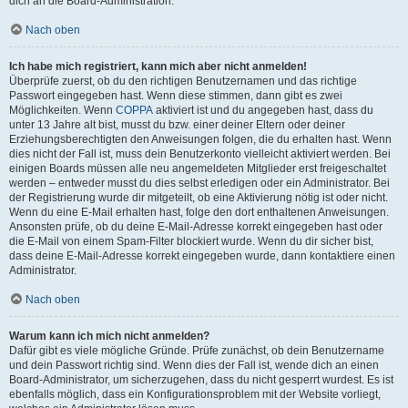
dich an die Board-Administration.
Nach oben
Ich habe mich registriert, kann mich aber nicht anmelden!
Überprüfe zuerst, ob du den richtigen Benutzernamen und das richtige
Passwort eingegeben hast. Wenn diese stimmen, dann gibt es zwei
Möglichkeiten. Wenn
COPPA
aktiviert ist und du angegeben hast, dass du
unter 13 Jahre alt bist, musst du bzw. einer deiner Eltern oder deiner
Erziehungsberechtigten den Anweisungen folgen, die du erhalten hast. Wenn
dies nicht der Fall ist, muss dein Benutzerkonto vielleicht aktiviert werden. Bei
einigen Boards müssen alle neu angemeldeten Mitglieder erst freigeschaltet
werden – entweder musst du dies selbst erledigen oder ein Administrator. Bei
der Registrierung wurde dir mitgeteilt, ob eine Aktivierung nötig ist oder nicht.
Wenn du eine E-Mail erhalten hast, folge den dort enthaltenen Anweisungen.
Ansonsten prüfe, ob du deine E-Mail-Adresse korrekt eingegeben hast oder
die E-Mail von einem Spam-Filter blockiert wurde. Wenn du dir sicher bist,
dass deine E-Mail-Adresse korrekt eingegeben wurde, dann kontaktiere einen
Administrator.
Nach oben
Warum kann ich mich nicht anmelden?
Dafür gibt es viele mögliche Gründe. Prüfe zunächst, ob dein Benutzername
und dein Passwort richtig sind. Wenn dies der Fall ist, wende dich an einen
Board-Administrator, um sicherzugehen, dass du nicht gesperrt wurdest. Es ist
ebenfalls möglich, dass ein Konfigurationsproblem mit der Website vorliegt,