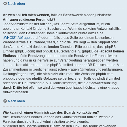
Nach oben
An wen soll ich mich wenden, falls es Beschwerden oder juristische
Anfragen zu diesem Forum gibt?
Jeder Administrator, der auf der „Das Team“-Seite aufgeführt ist, ist ein
geeigneter Kontakt für deine Beschwerde. Wenn du so keine Antwort erhältst,
solltest du den Besitzer der Domain kontaktieren (führe dazu eine
„WHOIS“-Abfrage
durch) oder — falls diese Seite bei einem kostenlosen
Webhoster wie z. B. Yahoo!, free.fr, funpic.de usw. liegt — den Support oder
den Abuse-Kontakt des betreffenden Dienstes. Bitte beachte, dass phpBB
Limited (phpBB.com) und phpBB Deutschland e. V. (phpBB.de)
absolut keinen
Einfluss
auf die Benutzung oder den oder die Benutzer der Forensoftware
haben und dafür in keiner Weise zur Verantwortung herangezogen werden
können. Kontaktiere daher nie phpBB Limited oder phpBB Deutschland e. V. in
Zusammenhang mit jeglichen juristischen Fragen (Unterlassungserklärungen,
Haftungsfragen usw.), die
sich nicht direkt
auf die Websiten phpbb.com,
phpbb.de oder die phpBB-Software selbst beziehen. Falls du phpBB Limited
oder phpBB Deutschland e. V. E-Mails schreibst, die die
Softwarenutzung
durch Dritte
betreffen, so wirst du, wenn überhaupt, höchstens eine knappe
Antwort erhalten.
Nach oben
Wie kann ich einen Administrator des Boards kontaktieren?
Alle Benutzer des Boards können das Kontaktformular nutzen, wenn die
Funktion durch die Board-Administration aktiviert wurde.
Mitglieder des Boards können zusätzlich den Link „Das Team“ verwenden.