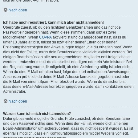
dich an die Board-Administration.
Nach oben
Ich habe mich registriert, kann mich aber nicht anmelden!
Überprüfe zuerst, ob du den richtigen Benutzernamen und das richtige
Passwort eingegeben hast. Wenn diese stimmen, dann gibt es zwei
Möglichkeiten. Wenn
COPPA
aktiviert ist und du angegeben hast, dass du
unter 13 Jahre alt bist, musst du bzw. einer deiner Eltern oder deiner
Erziehungsberechtigten den Anweisungen folgen, die du erhalten hast. Wenn
dies nicht der Fall ist, muss dein Benutzerkonto vielleicht aktiviert werden. Bei
einigen Boards müssen alle neu angemeldeten Mitglieder erst freigeschaltet
werden – entweder musst du dies selbst erledigen oder ein Administrator. Bei
der Registrierung wurde dir mitgeteilt, ob eine Aktivierung nötig ist oder nicht.
Wenn du eine E-Mail erhalten hast, folge den dort enthaltenen Anweisungen.
Ansonsten prüfe, ob du deine E-Mail-Adresse korrekt eingegeben hast oder
die E-Mail von einem Spam-Filter blockiert wurde. Wenn du dir sicher bist,
dass deine E-Mail-Adresse korrekt eingegeben wurde, dann kontaktiere einen
Administrator.
Nach oben
Warum kann ich mich nicht anmelden?
Dafür gibt es viele mögliche Gründe. Prüfe zunächst, ob dein Benutzername
und dein Passwort richtig sind. Wenn dies der Fall ist, wende dich an einen
Board-Administrator, um sicherzugehen, dass du nicht gesperrt wurdest. Es ist
ebenfalls möglich, dass ein Konfigurationsproblem mit der Website vorliegt,