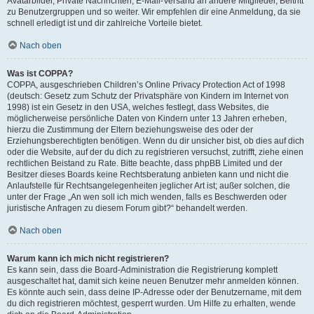
Avatarbilder, Private Nachrichten, E-Mail-Versand an andere Mitglieder, Beitritt
zu Benutzergruppen und so weiter. Wir empfehlen dir eine Anmeldung, da sie
schnell erledigt ist und dir zahlreiche Vorteile bietet.
Nach oben
Was ist COPPA?
COPPA, ausgeschrieben Children’s Online Privacy Protection Act of 1998
(deutsch: Gesetz zum Schutz der Privatsphäre von Kindern im Internet von
1998) ist ein Gesetz in den USA, welches festlegt, dass Websites, die
möglicherweise persönliche Daten von Kindern unter 13 Jahren erheben,
hierzu die Zustimmung der Eltern beziehungsweise des oder der
Erziehungsberechtigten benötigen. Wenn du dir unsicher bist, ob dies auf dich
oder die Website, auf der du dich zu registrieren versuchst, zutrifft, ziehe einen
rechtlichen Beistand zu Rate. Bitte beachte, dass phpBB Limited und der
Besitzer dieses Boards keine Rechtsberatung anbieten kann und nicht die
Anlaufstelle für Rechtsangelegenheiten jeglicher Art ist; außer solchen, die
unter der Frage „An wen soll ich mich wenden, falls es Beschwerden oder
juristische Anfragen zu diesem Forum gibt?“ behandelt werden.
Nach oben
Warum kann ich mich nicht registrieren?
Es kann sein, dass die Board-Administration die Registrierung komplett
ausgeschaltet hat, damit sich keine neuen Benutzer mehr anmelden können.
Es könnte auch sein, dass deine IP-Adresse oder der Benutzername, mit dem
du dich registrieren möchtest, gesperrt wurden. Um Hilfe zu erhalten, wende