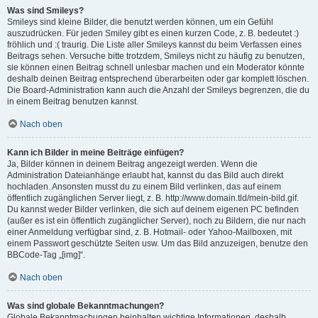
Was sind Smileys?
Smileys sind kleine Bilder, die benutzt werden können, um ein Gefühl
auszudrücken. Für jeden Smiley gibt es einen kurzen Code, z. B. bedeutet :)
fröhlich und :( traurig. Die Liste aller Smileys kannst du beim Verfassen eines
Beitrags sehen. Versuche bitte trotzdem, Smileys nicht zu häufig zu benutzen,
sie können einen Beitrag schnell unlesbar machen und ein Moderator könnte
deshalb deinen Beitrag entsprechend überarbeiten oder gar komplett löschen.
Die Board-Administration kann auch die Anzahl der Smileys begrenzen, die du
in einem Beitrag benutzen kannst.
Nach oben
Kann ich Bilder in meine Beiträge einfügen?
Ja, Bilder können in deinem Beitrag angezeigt werden. Wenn die
Administration Dateianhänge erlaubt hat, kannst du das Bild auch direkt
hochladen. Ansonsten musst du zu einem Bild verlinken, das auf einem
öffentlich zugänglichen Server liegt, z. B. http://www.domain.tld/mein-bild.gif.
Du kannst weder Bilder verlinken, die sich auf deinem eigenen PC befinden
(außer es ist ein öffentlich zugänglicher Server), noch zu Bildern, die nur nach
einer Anmeldung verfügbar sind, z. B. Hotmail- oder Yahoo-Mailboxen, mit
einem Passwort geschützte Seiten usw. Um das Bild anzuzeigen, benutze den
BBCode-Tag „[img]“.
Nach oben
Was sind globale Bekanntmachungen?
Globale Bekanntmachungen beinhalten wichtige Informationen, deshalb