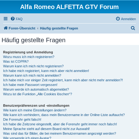
Alfa Romeo ALFETTA GTV Forum
FAQ
Anmelden
S
Foren-Übersicht
Häufig gestellte Fragen
u
Häufig gestellte Fragen
c
h
Registrierung und Anmeldung
Wozu muss ich mich registrieren?
e
Was ist COPPA?
Warum kann ich mich nicht registrieren?
Ich habe mich registriert, kann mich aber nicht anmelden!
Warum kann ich mich nicht anmelden?
Ich habe mich vor einiger Zeit registriert, kann mich aber nicht mehr anmelden?!
Ich habe mein Passwort vergessen!
Warum werde ich automatisch abgemeldet?
Wozu ist die Funktion „Alle Cookies löschen“?
Benutzerpräferenzen und -einstellungen
Wie kann ich meine Einstellungen ändern?
Wie kann ich verhindern, dass mein Benutzername in der Online-Liste auftaucht?
Die Forenuhr geht falsch!
Ich habe die Zeitzone eingestellt, aber die Forenuhr geht immer noch falsch!
Meine Sprache steht auf diesem Board nicht zur Auswahl!
Was sind das für Bilder, die bei meinem Benutzernamen angezeigt werden?
Wie verwende ich einen Avatar?