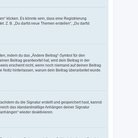
n“ klicken. Es könnte sein, dass eine Registrierung
t. Z. B. „Du darfst neue Themen erstellen“, „Du darfst
iten, indem du das „Ändere Beitrag“-Symbol für den
inen Beitrag geantwortet hat, wird dein Beitrag in der
nweis erscheint nicht, wenn noch niemand auf deinen Beitrag
ne Notiz hinterlassen, warum dein Beitrag überarbeitet wurde.
chdem du die Signatur erstellt und gespeichert hast, kannst
Bereich das standardmäßige Anhängen deiner Signatur
r anhängen“ wieder deaktivieren.