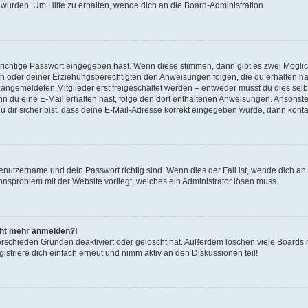
 wurden. Um Hilfe zu erhalten, wende dich an die Board-Administration.
 richtige Passwort eingegeben hast. Wenn diese stimmen, dann gibt es zwei Mögl
tern oder deiner Erziehungsberechtigten den Anweisungen folgen, die du erhalten ha
u angemeldeten Mitglieder erst freigeschaltet werden – entweder musst du dies selbs
. Wenn du eine E-Mail erhalten hast, folge den dort enthaltenen Anweisungen. Ansons
 dir sicher bist, dass deine E-Mail-Adresse korrekt eingegeben wurde, dann kontak
Benutzername und dein Passwort richtig sind. Wenn dies der Fall ist, wende dich a
ionsproblem mit der Website vorliegt, welches ein Administrator lösen muss.
icht mehr anmelden?!
erschieden Gründen deaktiviert oder gelöscht hat. Außerdem löschen viele Boards r
triere dich einfach erneut und nimm aktiv an den Diskussionen teil!