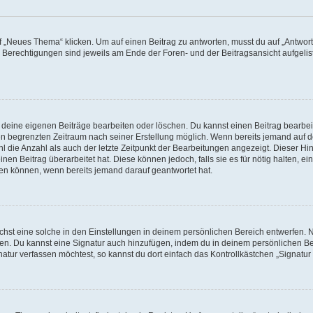
„Neues Thema“ klicken. Um auf einen Beitrag zu antworten, musst du auf „Antworte
e Berechtigungen sind jeweils am Ende der Foren- und der Beitragsansicht aufgeliste
r deine eigenen Beiträge bearbeiten oder löschen. Du kannst einen Beitrag bearbe
inen begrenzten Zeitraum nach seiner Erstellung möglich. Wenn bereits jemand auf de
 die Anzahl als auch der letzte Zeitpunkt der Bearbeitungen angezeigt. Dieser Hi
en Beitrag überarbeitet hat. Diese können jedoch, falls sie es für nötig halten, ei
hen können, wenn bereits jemand darauf geantwortet hat.
st eine solche in den Einstellungen in deinem persönlichen Bereich entwerfen. Na
eren. Du kannst eine Signatur auch hinzufügen, indem du in deinem persönlichen 
atur verfassen möchtest, so kannst du dort einfach das Kontrollkästchen „Signatu