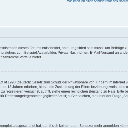
Wie kann ich einen Administrator des Board
istration dieses Forums entscheidet, ob du registriert sein musst, um Beiträge zu s
ung stehen: zum Beispiel Avatarbilder, Private Nachrichten, E-Mail-Versand an ander
 zahlreiche Vorteile bietet.
t of 1998 (deutsch: Gesetz zum Schutz der Privatsphäre von Kindern im Internet vo
unter 13 Jahren erheben, hierzu die Zustimmung der Eltern beziehungsweise des o
h zu registrieren versuchst, zutrifft, ziehe einen rechtlichen Beistand zu Rate. Bit
für Rechtsangelegenheiten jeglicher Art ist; außer solchen, die unter der Frage „
.
g komplett ausgeschaltet hat, damit sich keine neuen Benutzer mehr anmelden könn