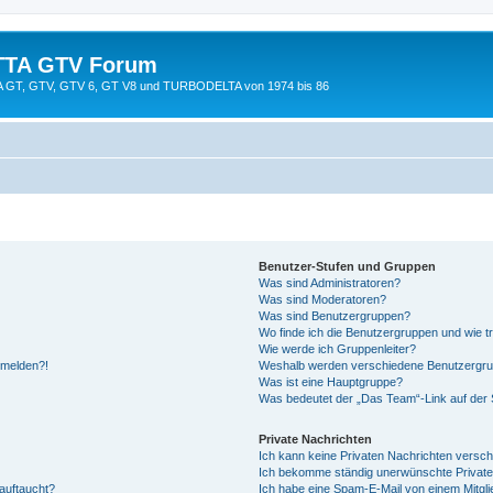
TTA GTV Forum
TTA GT, GTV, GTV 6, GT V8 und TURBODELTA von 1974 bis 86
Benutzer-Stufen und Gruppen
Was sind Administratoren?
Was sind Moderatoren?
Was sind Benutzergruppen?
Wo finde ich die Benutzergruppen und wie tr
Wie werde ich Gruppenleiter?
anmelden?!
Weshalb werden verschiedene Benutzergrupp
Was ist eine Hauptgruppe?
Was bedeutet der „Das Team“-Link auf der S
Private Nachrichten
Ich kann keine Privaten Nachrichten versch
Ich bekomme ständig unerwünschte Private
auftaucht?
Ich habe eine Spam-E-Mail von einem Mitgli