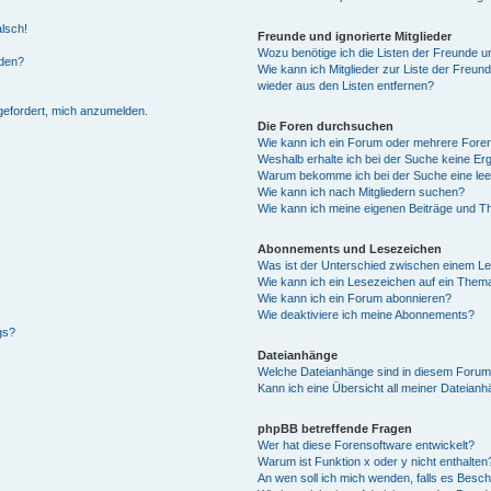
alsch!
Freunde und ignorierte Mitglieder
Wozu benötige ich die Listen der Freunde un
rden?
Wie kann ich Mitglieder zur Liste der Freund
wieder aus den Listen entfernen?
fgefordert, mich anzumelden.
Die Foren durchsuchen
Wie kann ich ein Forum oder mehrere For
Weshalb erhalte ich bei der Suche keine Er
Warum bekomme ich bei der Suche eine lee
Wie kann ich nach Mitgliedern suchen?
Wie kann ich meine eigenen Beiträge und T
Abonnements und Lesezeichen
Was ist der Unterschied zwischen einem L
Wie kann ich ein Lesezeichen auf ein Them
Wie kann ich ein Forum abonnieren?
Wie deaktiviere ich meine Abonnements?
gs?
Dateianhänge
Welche Dateianhänge sind in diesem Forum
Kann ich eine Übersicht all meiner Dateian
phpBB betreffende Fragen
Wer hat diese Forensoftware entwickelt?
Warum ist Funktion x oder y nicht enthalten
An wen soll ich mich wenden, falls es Besc