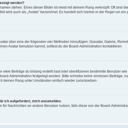
gezeigt werden?
amen stehen. Eines dieser Bilder ist meist mit deinem Rang verknüpft: Oft sind di
ld wird auch als „Avatar“ bezeichnet. Es handelt sich hierbei in der Regel um ein
 Avatar über eine der folgenden vier Methoden hinzufügen: Gravatar, Galerie, Rem
en Avatar benutzen kannst, solltest du die Board-Administration kontaktieren.
viele Beiträge du bislang erstellt hast oder identifizieren bestimmte Benutzer w
 Board-Administration festgelegt wurden. Bitte schreibe keine sinnlosen Beiträge
wird deinen Rang unter Umständen einfach wieder zurücksetzen.
rde ich aufgefordert, mich anzumelden.
ion für Nachrichten an andere Benutzer nutzen, falls diese von der Board-Administ