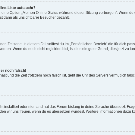
ine-Liste auftaucht?
n eine Option „Meinen Online-Status während dieser Sitzung verbergen“. Wenn du d
st dann als unsichtbarer Besucher gezählt.
en Zeitzone. In diesem Fall solltest du im „Persönlichen Bereich“ die für dich passe
den. Wenn du noch nicht registriert bist, ist dies ein guter Grund, dies jetzt zu tun
mer noch falsch!
t hast und die Zeit trotzdem noch falsch ist, geht die Uhr des Servers vermutlich fal
t installiert oder niemand hat das Forum bislang in deine Sprache übersetzt. Frag
, würden wir uns freuen, wenn du es übersetzen würdest. Weitere Informationen dazu