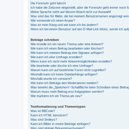
Die Forenuhr geht falsch!
Ich habe die Zeitzone eingestellt, aber die Forenuhr geht immer noch f
Meine Sprache steht auf diesem Board nicht zur Auswahl!
Was sind das für Bilder, die bei meinem Benutzernamen angezeigt we
Wie verwende ich einen Avatar?
Was ist mein Rang und wie kann ich ihn ändern?
Wenn ich bei einem Benutzer auf den E-Mail-Link klicke, werde ich au
Beiträge schreiben
Wie erstelle ich ein neues Thema oder eine Antwort?
Wie kann ich einen Beitrag bearbeiten oder löschen?
Wie kann ich meinem Beitrag eine Signatur anfügen?
Wie kann ich eine Umfrage erstellen?
Wieso kann ich nicht mehr Antwortmöglichkeiten erstellen?
Wie bearbeite oder lösche ich eine Umfrage?
Warum kann ich auf bestimmte Foren nicht zugreifen?
Weshalb kann ich keine Dateianhänge anfügen?
Weshalb wurde ich verwarnt?
Wie kann ich Beiträge den Moderatoren melden?
Was bewirkt die „Speichern“-Schaltfläche beim Schreiben eines Beitra
Warum muss mein Beitrag erst freigegeben werden?
Wie markiere ich ein Thema als neu?
Textformatierung und Thementypen
Was ist BBCode?
Kann ich HTML benutzen?
Was sind Smileys?
Kann ich Bilder in meine Beiträge einfügen?
Was sind globale Bekanntmachungen?