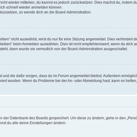
 nicht wieder mitteilen, du kannst es jedoch zurücksetzen. Dies machst du, indem 
 dich schnell wieder anmelden können.
ückzusetzen, so wende dich an die Board-Administration.
en“ nicht auswählst, wirst du nur für eine Sitzung angemeldet. Dies verhindert 
leiben“ beim Anmelden auswählen. Dies ist nicht empfehlenswert, wenn du dich an
 steht, dann wurde sie vermutlich von der Board-Administration ausgeschaltet.
 hat und die dafür sorgen, dass du im Forum angemeldet bleibst. Außerdem ermögli
tiviert wurden. Wenn du Probleme bei der An- oder Abmeldung hast, kann es helfen
n in der Datenbank des Boards gespeichert. Um diese zu ändern, gehe in den „Persö
nst du alle deine Einstellungen ändern.