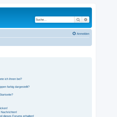
Suche
Erweiterte Suche
Anmelden
ete ich ihnen bei?
en farbig dargestellt?
tartseite?
icken!
 Nachrichten!
ed dieses Forums erhalten!