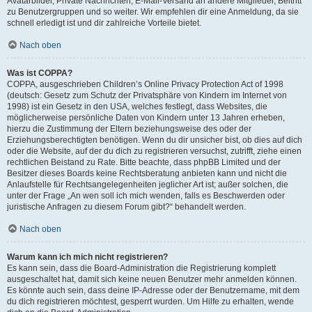
Avatarbilder, Private Nachrichten, E-Mail-Versand an andere Mitglieder, Beitritt
zu Benutzergruppen und so weiter. Wir empfehlen dir eine Anmeldung, da sie
schnell erledigt ist und dir zahlreiche Vorteile bietet.
Nach oben
Was ist COPPA?
COPPA, ausgeschrieben Children’s Online Privacy Protection Act of 1998
(deutsch: Gesetz zum Schutz der Privatsphäre von Kindern im Internet von
1998) ist ein Gesetz in den USA, welches festlegt, dass Websites, die
möglicherweise persönliche Daten von Kindern unter 13 Jahren erheben,
hierzu die Zustimmung der Eltern beziehungsweise des oder der
Erziehungsberechtigten benötigen. Wenn du dir unsicher bist, ob dies auf dich
oder die Website, auf der du dich zu registrieren versuchst, zutrifft, ziehe einen
rechtlichen Beistand zu Rate. Bitte beachte, dass phpBB Limited und der
Besitzer dieses Boards keine Rechtsberatung anbieten kann und nicht die
Anlaufstelle für Rechtsangelegenheiten jeglicher Art ist; außer solchen, die
unter der Frage „An wen soll ich mich wenden, falls es Beschwerden oder
juristische Anfragen zu diesem Forum gibt?“ behandelt werden.
Nach oben
Warum kann ich mich nicht registrieren?
Es kann sein, dass die Board-Administration die Registrierung komplett
ausgeschaltet hat, damit sich keine neuen Benutzer mehr anmelden können.
Es könnte auch sein, dass deine IP-Adresse oder der Benutzername, mit dem
du dich registrieren möchtest, gesperrt wurden. Um Hilfe zu erhalten, wende