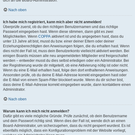
dich an die Board-Administration.
Nach oben
Ich habe mich registriert, kann mich aber nicht anmelden!
Überprüfe zuerst, ob du den richtigen Benutzernamen und das richtige
Passwort eingegeben hast. Wenn diese stimmen, dann gibt es zwei
Möglichkeiten. Wenn
COPPA
aktiviert ist und du angegeben hast, dass du
unter 13 Jahre alt bist, musst du bzw. einer deiner Eltern oder deiner
Erziehungsberechtigten den Anweisungen folgen, die du erhalten hast. Wenn
dies nicht der Fall ist, muss dein Benutzerkonto vielleicht aktiviert werden. Bei
einigen Boards müssen alle neu angemeldeten Mitglieder erst freigeschaltet
werden – entweder musst du dies selbst erledigen oder ein Administrator. Bei
der Registrierung wurde dir mitgeteilt, ob eine Aktivierung nötig ist oder nicht.
Wenn du eine E-Mail erhalten hast, folge den dort enthaltenen Anweisungen.
Ansonsten prüfe, ob du deine E-Mail-Adresse korrekt eingegeben hast oder
die E-Mail von einem Spam-Filter blockiert wurde. Wenn du dir sicher bist,
dass deine E-Mail-Adresse korrekt eingegeben wurde, dann kontaktiere einen
Administrator.
Nach oben
Warum kann ich mich nicht anmelden?
Dafür gibt es viele mögliche Gründe. Prüfe zunächst, ob dein Benutzername
und dein Passwort richtig sind. Wenn dies der Fall ist, wende dich an einen
Board-Administrator, um sicherzugehen, dass du nicht gesperrt wurdest. Es ist
ebenfalls möglich, dass ein Konfigurationsproblem mit der Website vorliegt,