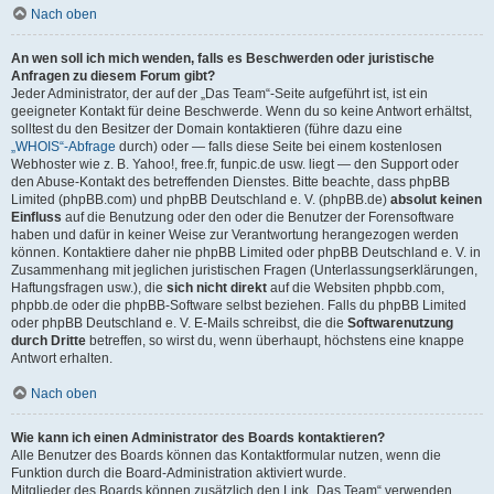
Nach oben
An wen soll ich mich wenden, falls es Beschwerden oder juristische
Anfragen zu diesem Forum gibt?
Jeder Administrator, der auf der „Das Team“-Seite aufgeführt ist, ist ein
geeigneter Kontakt für deine Beschwerde. Wenn du so keine Antwort erhältst,
solltest du den Besitzer der Domain kontaktieren (führe dazu eine
„WHOIS“-Abfrage
durch) oder — falls diese Seite bei einem kostenlosen
Webhoster wie z. B. Yahoo!, free.fr, funpic.de usw. liegt — den Support oder
den Abuse-Kontakt des betreffenden Dienstes. Bitte beachte, dass phpBB
Limited (phpBB.com) und phpBB Deutschland e. V. (phpBB.de)
absolut keinen
Einfluss
auf die Benutzung oder den oder die Benutzer der Forensoftware
haben und dafür in keiner Weise zur Verantwortung herangezogen werden
können. Kontaktiere daher nie phpBB Limited oder phpBB Deutschland e. V. in
Zusammenhang mit jeglichen juristischen Fragen (Unterlassungserklärungen,
Haftungsfragen usw.), die
sich nicht direkt
auf die Websiten phpbb.com,
phpbb.de oder die phpBB-Software selbst beziehen. Falls du phpBB Limited
oder phpBB Deutschland e. V. E-Mails schreibst, die die
Softwarenutzung
durch Dritte
betreffen, so wirst du, wenn überhaupt, höchstens eine knappe
Antwort erhalten.
Nach oben
Wie kann ich einen Administrator des Boards kontaktieren?
Alle Benutzer des Boards können das Kontaktformular nutzen, wenn die
Funktion durch die Board-Administration aktiviert wurde.
Mitglieder des Boards können zusätzlich den Link „Das Team“ verwenden.