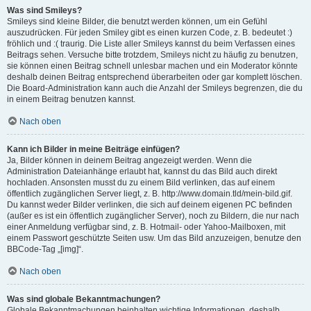
Was sind Smileys?
Smileys sind kleine Bilder, die benutzt werden können, um ein Gefühl
auszudrücken. Für jeden Smiley gibt es einen kurzen Code, z. B. bedeutet :)
fröhlich und :( traurig. Die Liste aller Smileys kannst du beim Verfassen eines
Beitrags sehen. Versuche bitte trotzdem, Smileys nicht zu häufig zu benutzen,
sie können einen Beitrag schnell unlesbar machen und ein Moderator könnte
deshalb deinen Beitrag entsprechend überarbeiten oder gar komplett löschen.
Die Board-Administration kann auch die Anzahl der Smileys begrenzen, die du
in einem Beitrag benutzen kannst.
Nach oben
Kann ich Bilder in meine Beiträge einfügen?
Ja, Bilder können in deinem Beitrag angezeigt werden. Wenn die
Administration Dateianhänge erlaubt hat, kannst du das Bild auch direkt
hochladen. Ansonsten musst du zu einem Bild verlinken, das auf einem
öffentlich zugänglichen Server liegt, z. B. http://www.domain.tld/mein-bild.gif.
Du kannst weder Bilder verlinken, die sich auf deinem eigenen PC befinden
(außer es ist ein öffentlich zugänglicher Server), noch zu Bildern, die nur nach
einer Anmeldung verfügbar sind, z. B. Hotmail- oder Yahoo-Mailboxen, mit
einem Passwort geschützte Seiten usw. Um das Bild anzuzeigen, benutze den
BBCode-Tag „[img]“.
Nach oben
Was sind globale Bekanntmachungen?
Globale Bekanntmachungen beinhalten wichtige Informationen, deshalb