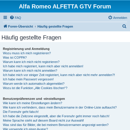
Alfa Romeo ALFETTA GTV Forum
FAQ
Anmelden
S
Foren-Übersicht
Häufig gestellte Fragen
u
Häufig gestellte Fragen
c
h
Registrierung und Anmeldung
Wozu muss ich mich registrieren?
e
Was ist COPPA?
Warum kann ich mich nicht registrieren?
Ich habe mich registriert, kann mich aber nicht anmelden!
Warum kann ich mich nicht anmelden?
Ich habe mich vor einiger Zeit registriert, kann mich aber nicht mehr anmelden?!
Ich habe mein Passwort vergessen!
Warum werde ich automatisch abgemeldet?
Wozu ist die Funktion „Alle Cookies löschen“?
Benutzerpräferenzen und -einstellungen
Wie kann ich meine Einstellungen ändern?
Wie kann ich verhindern, dass mein Benutzername in der Online-Liste auftaucht?
Die Forenuhr geht falsch!
Ich habe die Zeitzone eingestellt, aber die Forenuhr geht immer noch falsch!
Meine Sprache steht auf diesem Board nicht zur Auswahl!
Was sind das für Bilder, die bei meinem Benutzernamen angezeigt werden?
Wie verwende ich einen Avatar?