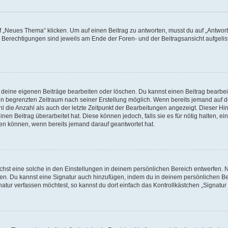
„Neues Thema“ klicken. Um auf einen Beitrag zu antworten, musst du auf „Antworte
e Berechtigungen sind jeweils am Ende der Foren- und der Beitragsansicht aufgeliste
r deine eigenen Beiträge bearbeiten oder löschen. Du kannst einen Beitrag bearbe
inen begrenzten Zeitraum nach seiner Erstellung möglich. Wenn bereits jemand auf de
 die Anzahl als auch der letzte Zeitpunkt der Bearbeitungen angezeigt. Dieser Hi
en Beitrag überarbeitet hat. Diese können jedoch, falls sie es für nötig halten, ei
hen können, wenn bereits jemand darauf geantwortet hat.
st eine solche in den Einstellungen in deinem persönlichen Bereich entwerfen. Na
eren. Du kannst eine Signatur auch hinzufügen, indem du in deinem persönlichen 
atur verfassen möchtest, so kannst du dort einfach das Kontrollkästchen „Signatu