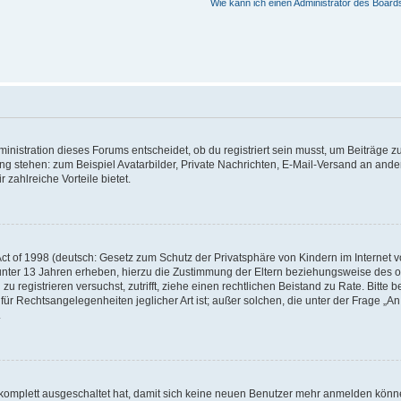
Wie kann ich einen Administrator des Board
istration dieses Forums entscheidet, ob du registriert sein musst, um Beiträge zu s
ung stehen: zum Beispiel Avatarbilder, Private Nachrichten, E-Mail-Versand an ander
 zahlreiche Vorteile bietet.
t of 1998 (deutsch: Gesetz zum Schutz der Privatsphäre von Kindern im Internet vo
unter 13 Jahren erheben, hierzu die Zustimmung der Eltern beziehungsweise des o
h zu registrieren versuchst, zutrifft, ziehe einen rechtlichen Beistand zu Rate. Bit
für Rechtsangelegenheiten jeglicher Art ist; außer solchen, die unter der Frage „
.
g komplett ausgeschaltet hat, damit sich keine neuen Benutzer mehr anmelden könn