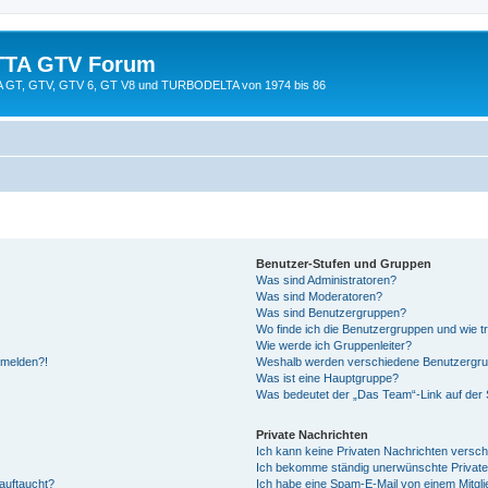
TTA GTV Forum
TTA GT, GTV, GTV 6, GT V8 und TURBODELTA von 1974 bis 86
Benutzer-Stufen und Gruppen
Was sind Administratoren?
Was sind Moderatoren?
Was sind Benutzergruppen?
Wo finde ich die Benutzergruppen und wie tr
Wie werde ich Gruppenleiter?
anmelden?!
Weshalb werden verschiedene Benutzergrupp
Was ist eine Hauptgruppe?
Was bedeutet der „Das Team“-Link auf der S
Private Nachrichten
Ich kann keine Privaten Nachrichten versch
Ich bekomme ständig unerwünschte Private
auftaucht?
Ich habe eine Spam-E-Mail von einem Mitgli