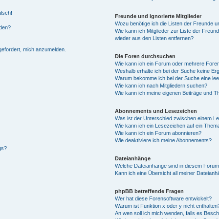
alsch!
Freunde und ignorierte Mitglieder
Wozu benötige ich die Listen der Freunde un
rden?
Wie kann ich Mitglieder zur Liste der Freund
wieder aus den Listen entfernen?
fgefordert, mich anzumelden.
Die Foren durchsuchen
Wie kann ich ein Forum oder mehrere For
Weshalb erhalte ich bei der Suche keine Er
Warum bekomme ich bei der Suche eine lee
Wie kann ich nach Mitgliedern suchen?
Wie kann ich meine eigenen Beiträge und T
Abonnements und Lesezeichen
Was ist der Unterschied zwischen einem L
Wie kann ich ein Lesezeichen auf ein Them
Wie kann ich ein Forum abonnieren?
Wie deaktiviere ich meine Abonnements?
gs?
Dateianhänge
Welche Dateianhänge sind in diesem Forum
Kann ich eine Übersicht all meiner Dateian
phpBB betreffende Fragen
Wer hat diese Forensoftware entwickelt?
Warum ist Funktion x oder y nicht enthalten
An wen soll ich mich wenden, falls es Besc