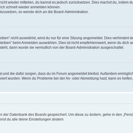
 nicht wieder mitteilen, du kannst es jedoch zurücksetzen. Dies machst du, indem 
 dich schnell wieder anmelden können.
ückzusetzen, so wende dich an die Board-Administration.
en“ nicht auswählst, wirst du nur für eine Sitzung angemeldet. Dies verhindert 
leiben“ beim Anmelden auswählen. Dies ist nicht empfehlenswert, wenn du dich an
 steht, dann wurde sie vermutlich von der Board-Administration ausgeschaltet.
 hat und die dafür sorgen, dass du im Forum angemeldet bleibst. Außerdem ermögli
tiviert wurden. Wenn du Probleme bei der An- oder Abmeldung hast, kann es helfen
n in der Datenbank des Boards gespeichert. Um diese zu ändern, gehe in den „Persö
nst du alle deine Einstellungen ändern.