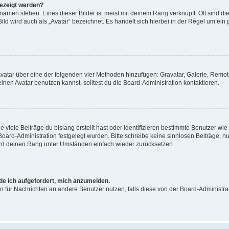
gezeigt werden?
amen stehen. Eines dieser Bilder ist meist mit deinem Rang verknüpft: Oft sind di
ld wird auch als „Avatar“ bezeichnet. Es handelt sich hierbei in der Regel um ein
 Avatar über eine der folgenden vier Methoden hinzufügen: Gravatar, Galerie, Rem
en Avatar benutzen kannst, solltest du die Board-Administration kontaktieren.
viele Beiträge du bislang erstellt hast oder identifizieren bestimmte Benutzer w
 Board-Administration festgelegt wurden. Bitte schreibe keine sinnlosen Beiträge
wird deinen Rang unter Umständen einfach wieder zurücksetzen.
rde ich aufgefordert, mich anzumelden.
ion für Nachrichten an andere Benutzer nutzen, falls diese von der Board-Administ