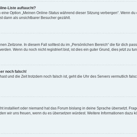
ine-Liste auftaucht?
n eine Option „Meinen Online-Status während dieser Sitzung verbergen“. Wenn du d
st dann als unsichtbarer Besucher gezählt.
en Zeitzone. In diesem Fall solltest du im „Persönlichen Bereich“ die für dich passe
den. Wenn du noch nicht registriert bist, ist dies ein guter Grund, dies jetzt zu tun
mer noch falsch!
t hast und die Zeit trotzdem noch falsch ist, geht die Uhr des Servers vermutlich fal
t installiert oder niemand hat das Forum bislang in deine Sprache übersetzt. Frag
, würden wir uns freuen, wenn du es übersetzen würdest. Weitere Informationen dazu