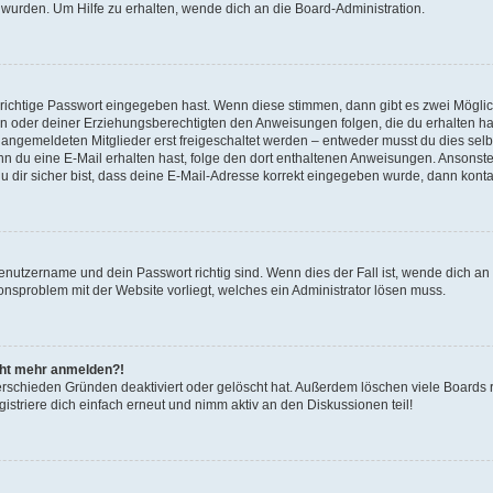
 wurden. Um Hilfe zu erhalten, wende dich an die Board-Administration.
 richtige Passwort eingegeben hast. Wenn diese stimmen, dann gibt es zwei Mögl
tern oder deiner Erziehungsberechtigten den Anweisungen folgen, die du erhalten ha
u angemeldeten Mitglieder erst freigeschaltet werden – entweder musst du dies selbs
. Wenn du eine E-Mail erhalten hast, folge den dort enthaltenen Anweisungen. Ansons
 dir sicher bist, dass deine E-Mail-Adresse korrekt eingegeben wurde, dann kontak
Benutzername und dein Passwort richtig sind. Wenn dies der Fall ist, wende dich a
ionsproblem mit der Website vorliegt, welches ein Administrator lösen muss.
icht mehr anmelden?!
erschieden Gründen deaktiviert oder gelöscht hat. Außerdem löschen viele Boards r
triere dich einfach erneut und nimm aktiv an den Diskussionen teil!