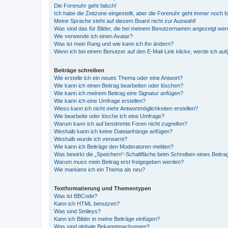
Die Forenuhr geht falsch!
Ich habe die Zeitzone eingestellt, aber die Forenuhr geht immer noch f
Meine Sprache steht auf diesem Board nicht zur Auswahl!
Was sind das für Bilder, die bei meinem Benutzernamen angezeigt we
Wie verwende ich einen Avatar?
Was ist mein Rang und wie kann ich ihn ändern?
Wenn ich bei einem Benutzer auf den E-Mail-Link klicke, werde ich au
Beiträge schreiben
Wie erstelle ich ein neues Thema oder eine Antwort?
Wie kann ich einen Beitrag bearbeiten oder löschen?
Wie kann ich meinem Beitrag eine Signatur anfügen?
Wie kann ich eine Umfrage erstellen?
Wieso kann ich nicht mehr Antwortmöglichkeiten erstellen?
Wie bearbeite oder lösche ich eine Umfrage?
Warum kann ich auf bestimmte Foren nicht zugreifen?
Weshalb kann ich keine Dateianhänge anfügen?
Weshalb wurde ich verwarnt?
Wie kann ich Beiträge den Moderatoren melden?
Was bewirkt die „Speichern“-Schaltfläche beim Schreiben eines Beitra
Warum muss mein Beitrag erst freigegeben werden?
Wie markiere ich ein Thema als neu?
Textformatierung und Thementypen
Was ist BBCode?
Kann ich HTML benutzen?
Was sind Smileys?
Kann ich Bilder in meine Beiträge einfügen?
Was sind globale Bekanntmachungen?