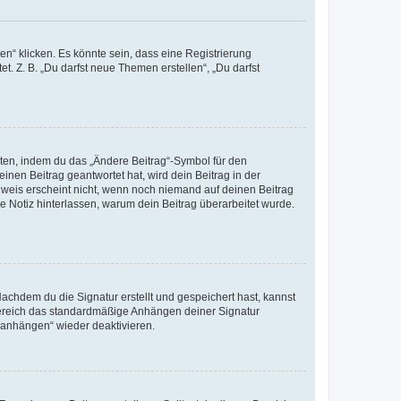
n“ klicken. Es könnte sein, dass eine Registrierung
t. Z. B. „Du darfst neue Themen erstellen“, „Du darfst
iten, indem du das „Ändere Beitrag“-Symbol für den
inen Beitrag geantwortet hat, wird dein Beitrag in der
nweis erscheint nicht, wenn noch niemand auf deinen Beitrag
ne Notiz hinterlassen, warum dein Beitrag überarbeitet wurde.
chdem du die Signatur erstellt und gespeichert hast, kannst
Bereich das standardmäßige Anhängen deiner Signatur
r anhängen“ wieder deaktivieren.