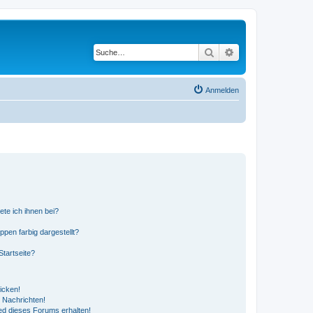
Suche
Erweiterte Suche
Anmelden
ete ich ihnen bei?
en farbig dargestellt?
tartseite?
icken!
 Nachrichten!
ed dieses Forums erhalten!