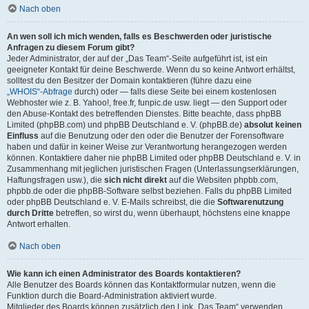
Nach oben
An wen soll ich mich wenden, falls es Beschwerden oder juristische
Anfragen zu diesem Forum gibt?
Jeder Administrator, der auf der „Das Team“-Seite aufgeführt ist, ist ein
geeigneter Kontakt für deine Beschwerde. Wenn du so keine Antwort erhältst,
solltest du den Besitzer der Domain kontaktieren (führe dazu eine
„WHOIS“-Abfrage
durch) oder — falls diese Seite bei einem kostenlosen
Webhoster wie z. B. Yahoo!, free.fr, funpic.de usw. liegt — den Support oder
den Abuse-Kontakt des betreffenden Dienstes. Bitte beachte, dass phpBB
Limited (phpBB.com) und phpBB Deutschland e. V. (phpBB.de)
absolut keinen
Einfluss
auf die Benutzung oder den oder die Benutzer der Forensoftware
haben und dafür in keiner Weise zur Verantwortung herangezogen werden
können. Kontaktiere daher nie phpBB Limited oder phpBB Deutschland e. V. in
Zusammenhang mit jeglichen juristischen Fragen (Unterlassungserklärungen,
Haftungsfragen usw.), die
sich nicht direkt
auf die Websiten phpbb.com,
phpbb.de oder die phpBB-Software selbst beziehen. Falls du phpBB Limited
oder phpBB Deutschland e. V. E-Mails schreibst, die die
Softwarenutzung
durch Dritte
betreffen, so wirst du, wenn überhaupt, höchstens eine knappe
Antwort erhalten.
Nach oben
Wie kann ich einen Administrator des Boards kontaktieren?
Alle Benutzer des Boards können das Kontaktformular nutzen, wenn die
Funktion durch die Board-Administration aktiviert wurde.
Mitglieder des Boards können zusätzlich den Link „Das Team“ verwenden.