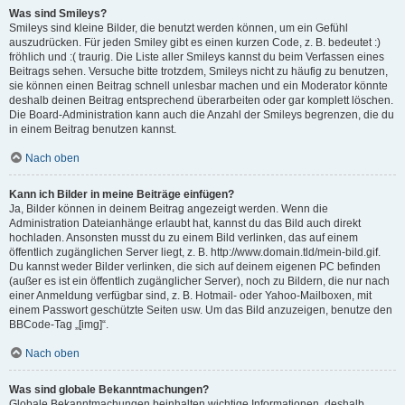
Was sind Smileys?
Smileys sind kleine Bilder, die benutzt werden können, um ein Gefühl
auszudrücken. Für jeden Smiley gibt es einen kurzen Code, z. B. bedeutet :)
fröhlich und :( traurig. Die Liste aller Smileys kannst du beim Verfassen eines
Beitrags sehen. Versuche bitte trotzdem, Smileys nicht zu häufig zu benutzen,
sie können einen Beitrag schnell unlesbar machen und ein Moderator könnte
deshalb deinen Beitrag entsprechend überarbeiten oder gar komplett löschen.
Die Board-Administration kann auch die Anzahl der Smileys begrenzen, die du
in einem Beitrag benutzen kannst.
Nach oben
Kann ich Bilder in meine Beiträge einfügen?
Ja, Bilder können in deinem Beitrag angezeigt werden. Wenn die
Administration Dateianhänge erlaubt hat, kannst du das Bild auch direkt
hochladen. Ansonsten musst du zu einem Bild verlinken, das auf einem
öffentlich zugänglichen Server liegt, z. B. http://www.domain.tld/mein-bild.gif.
Du kannst weder Bilder verlinken, die sich auf deinem eigenen PC befinden
(außer es ist ein öffentlich zugänglicher Server), noch zu Bildern, die nur nach
einer Anmeldung verfügbar sind, z. B. Hotmail- oder Yahoo-Mailboxen, mit
einem Passwort geschützte Seiten usw. Um das Bild anzuzeigen, benutze den
BBCode-Tag „[img]“.
Nach oben
Was sind globale Bekanntmachungen?
Globale Bekanntmachungen beinhalten wichtige Informationen, deshalb