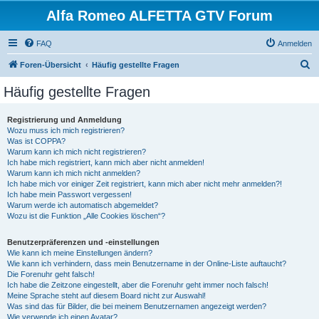
Alfa Romeo ALFETTA GTV Forum
FAQ
Anmelden
S
Foren-Übersicht
Häufig gestellte Fragen
u
Häufig gestellte Fragen
c
h
Registrierung und Anmeldung
Wozu muss ich mich registrieren?
e
Was ist COPPA?
Warum kann ich mich nicht registrieren?
Ich habe mich registriert, kann mich aber nicht anmelden!
Warum kann ich mich nicht anmelden?
Ich habe mich vor einiger Zeit registriert, kann mich aber nicht mehr anmelden?!
Ich habe mein Passwort vergessen!
Warum werde ich automatisch abgemeldet?
Wozu ist die Funktion „Alle Cookies löschen“?
Benutzerpräferenzen und -einstellungen
Wie kann ich meine Einstellungen ändern?
Wie kann ich verhindern, dass mein Benutzername in der Online-Liste auftaucht?
Die Forenuhr geht falsch!
Ich habe die Zeitzone eingestellt, aber die Forenuhr geht immer noch falsch!
Meine Sprache steht auf diesem Board nicht zur Auswahl!
Was sind das für Bilder, die bei meinem Benutzernamen angezeigt werden?
Wie verwende ich einen Avatar?