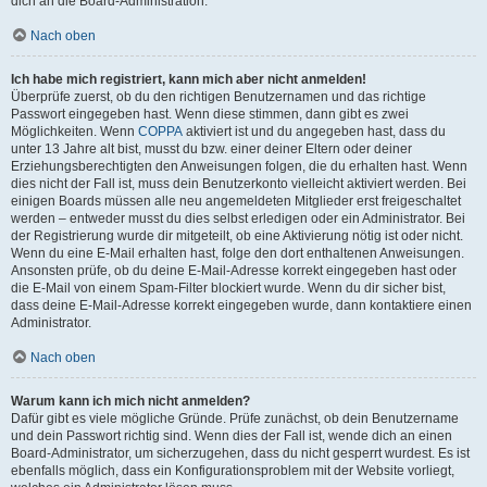
dich an die Board-Administration.
Nach oben
Ich habe mich registriert, kann mich aber nicht anmelden!
Überprüfe zuerst, ob du den richtigen Benutzernamen und das richtige
Passwort eingegeben hast. Wenn diese stimmen, dann gibt es zwei
Möglichkeiten. Wenn
COPPA
aktiviert ist und du angegeben hast, dass du
unter 13 Jahre alt bist, musst du bzw. einer deiner Eltern oder deiner
Erziehungsberechtigten den Anweisungen folgen, die du erhalten hast. Wenn
dies nicht der Fall ist, muss dein Benutzerkonto vielleicht aktiviert werden. Bei
einigen Boards müssen alle neu angemeldeten Mitglieder erst freigeschaltet
werden – entweder musst du dies selbst erledigen oder ein Administrator. Bei
der Registrierung wurde dir mitgeteilt, ob eine Aktivierung nötig ist oder nicht.
Wenn du eine E-Mail erhalten hast, folge den dort enthaltenen Anweisungen.
Ansonsten prüfe, ob du deine E-Mail-Adresse korrekt eingegeben hast oder
die E-Mail von einem Spam-Filter blockiert wurde. Wenn du dir sicher bist,
dass deine E-Mail-Adresse korrekt eingegeben wurde, dann kontaktiere einen
Administrator.
Nach oben
Warum kann ich mich nicht anmelden?
Dafür gibt es viele mögliche Gründe. Prüfe zunächst, ob dein Benutzername
und dein Passwort richtig sind. Wenn dies der Fall ist, wende dich an einen
Board-Administrator, um sicherzugehen, dass du nicht gesperrt wurdest. Es ist
ebenfalls möglich, dass ein Konfigurationsproblem mit der Website vorliegt,