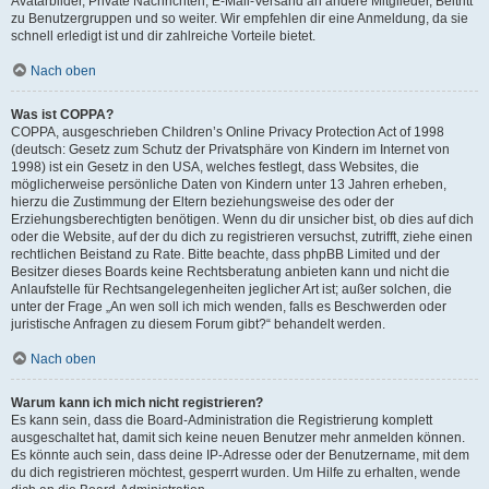
Avatarbilder, Private Nachrichten, E-Mail-Versand an andere Mitglieder, Beitritt
zu Benutzergruppen und so weiter. Wir empfehlen dir eine Anmeldung, da sie
schnell erledigt ist und dir zahlreiche Vorteile bietet.
Nach oben
Was ist COPPA?
COPPA, ausgeschrieben Children’s Online Privacy Protection Act of 1998
(deutsch: Gesetz zum Schutz der Privatsphäre von Kindern im Internet von
1998) ist ein Gesetz in den USA, welches festlegt, dass Websites, die
möglicherweise persönliche Daten von Kindern unter 13 Jahren erheben,
hierzu die Zustimmung der Eltern beziehungsweise des oder der
Erziehungsberechtigten benötigen. Wenn du dir unsicher bist, ob dies auf dich
oder die Website, auf der du dich zu registrieren versuchst, zutrifft, ziehe einen
rechtlichen Beistand zu Rate. Bitte beachte, dass phpBB Limited und der
Besitzer dieses Boards keine Rechtsberatung anbieten kann und nicht die
Anlaufstelle für Rechtsangelegenheiten jeglicher Art ist; außer solchen, die
unter der Frage „An wen soll ich mich wenden, falls es Beschwerden oder
juristische Anfragen zu diesem Forum gibt?“ behandelt werden.
Nach oben
Warum kann ich mich nicht registrieren?
Es kann sein, dass die Board-Administration die Registrierung komplett
ausgeschaltet hat, damit sich keine neuen Benutzer mehr anmelden können.
Es könnte auch sein, dass deine IP-Adresse oder der Benutzername, mit dem
du dich registrieren möchtest, gesperrt wurden. Um Hilfe zu erhalten, wende