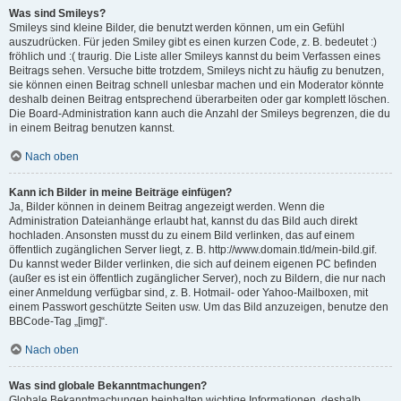
Was sind Smileys?
Smileys sind kleine Bilder, die benutzt werden können, um ein Gefühl
auszudrücken. Für jeden Smiley gibt es einen kurzen Code, z. B. bedeutet :)
fröhlich und :( traurig. Die Liste aller Smileys kannst du beim Verfassen eines
Beitrags sehen. Versuche bitte trotzdem, Smileys nicht zu häufig zu benutzen,
sie können einen Beitrag schnell unlesbar machen und ein Moderator könnte
deshalb deinen Beitrag entsprechend überarbeiten oder gar komplett löschen.
Die Board-Administration kann auch die Anzahl der Smileys begrenzen, die du
in einem Beitrag benutzen kannst.
Nach oben
Kann ich Bilder in meine Beiträge einfügen?
Ja, Bilder können in deinem Beitrag angezeigt werden. Wenn die
Administration Dateianhänge erlaubt hat, kannst du das Bild auch direkt
hochladen. Ansonsten musst du zu einem Bild verlinken, das auf einem
öffentlich zugänglichen Server liegt, z. B. http://www.domain.tld/mein-bild.gif.
Du kannst weder Bilder verlinken, die sich auf deinem eigenen PC befinden
(außer es ist ein öffentlich zugänglicher Server), noch zu Bildern, die nur nach
einer Anmeldung verfügbar sind, z. B. Hotmail- oder Yahoo-Mailboxen, mit
einem Passwort geschützte Seiten usw. Um das Bild anzuzeigen, benutze den
BBCode-Tag „[img]“.
Nach oben
Was sind globale Bekanntmachungen?
Globale Bekanntmachungen beinhalten wichtige Informationen, deshalb