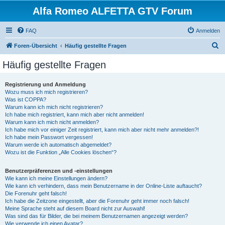
Alfa Romeo ALFETTA GTV Forum
FAQ
Anmelden
S
Foren-Übersicht
Häufig gestellte Fragen
u
Häufig gestellte Fragen
c
h
Registrierung und Anmeldung
Wozu muss ich mich registrieren?
e
Was ist COPPA?
Warum kann ich mich nicht registrieren?
Ich habe mich registriert, kann mich aber nicht anmelden!
Warum kann ich mich nicht anmelden?
Ich habe mich vor einiger Zeit registriert, kann mich aber nicht mehr anmelden?!
Ich habe mein Passwort vergessen!
Warum werde ich automatisch abgemeldet?
Wozu ist die Funktion „Alle Cookies löschen“?
Benutzerpräferenzen und -einstellungen
Wie kann ich meine Einstellungen ändern?
Wie kann ich verhindern, dass mein Benutzername in der Online-Liste auftaucht?
Die Forenuhr geht falsch!
Ich habe die Zeitzone eingestellt, aber die Forenuhr geht immer noch falsch!
Meine Sprache steht auf diesem Board nicht zur Auswahl!
Was sind das für Bilder, die bei meinem Benutzernamen angezeigt werden?
Wie verwende ich einen Avatar?