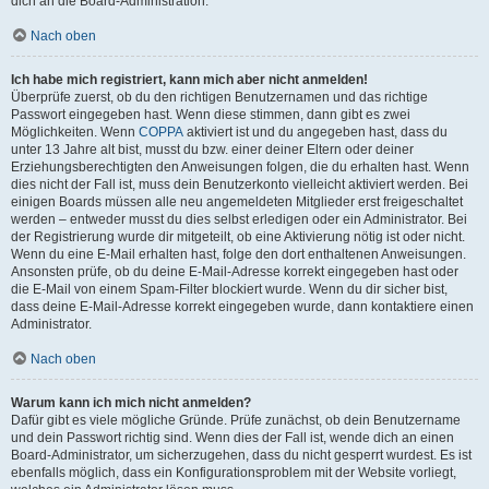
dich an die Board-Administration.
Nach oben
Ich habe mich registriert, kann mich aber nicht anmelden!
Überprüfe zuerst, ob du den richtigen Benutzernamen und das richtige
Passwort eingegeben hast. Wenn diese stimmen, dann gibt es zwei
Möglichkeiten. Wenn
COPPA
aktiviert ist und du angegeben hast, dass du
unter 13 Jahre alt bist, musst du bzw. einer deiner Eltern oder deiner
Erziehungsberechtigten den Anweisungen folgen, die du erhalten hast. Wenn
dies nicht der Fall ist, muss dein Benutzerkonto vielleicht aktiviert werden. Bei
einigen Boards müssen alle neu angemeldeten Mitglieder erst freigeschaltet
werden – entweder musst du dies selbst erledigen oder ein Administrator. Bei
der Registrierung wurde dir mitgeteilt, ob eine Aktivierung nötig ist oder nicht.
Wenn du eine E-Mail erhalten hast, folge den dort enthaltenen Anweisungen.
Ansonsten prüfe, ob du deine E-Mail-Adresse korrekt eingegeben hast oder
die E-Mail von einem Spam-Filter blockiert wurde. Wenn du dir sicher bist,
dass deine E-Mail-Adresse korrekt eingegeben wurde, dann kontaktiere einen
Administrator.
Nach oben
Warum kann ich mich nicht anmelden?
Dafür gibt es viele mögliche Gründe. Prüfe zunächst, ob dein Benutzername
und dein Passwort richtig sind. Wenn dies der Fall ist, wende dich an einen
Board-Administrator, um sicherzugehen, dass du nicht gesperrt wurdest. Es ist
ebenfalls möglich, dass ein Konfigurationsproblem mit der Website vorliegt,