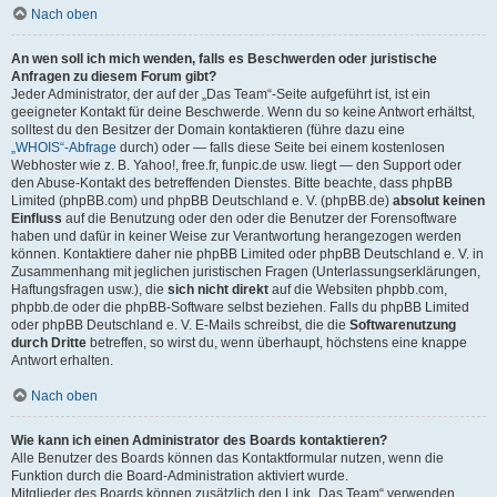
Nach oben
An wen soll ich mich wenden, falls es Beschwerden oder juristische
Anfragen zu diesem Forum gibt?
Jeder Administrator, der auf der „Das Team“-Seite aufgeführt ist, ist ein
geeigneter Kontakt für deine Beschwerde. Wenn du so keine Antwort erhältst,
solltest du den Besitzer der Domain kontaktieren (führe dazu eine
„WHOIS“-Abfrage
durch) oder — falls diese Seite bei einem kostenlosen
Webhoster wie z. B. Yahoo!, free.fr, funpic.de usw. liegt — den Support oder
den Abuse-Kontakt des betreffenden Dienstes. Bitte beachte, dass phpBB
Limited (phpBB.com) und phpBB Deutschland e. V. (phpBB.de)
absolut keinen
Einfluss
auf die Benutzung oder den oder die Benutzer der Forensoftware
haben und dafür in keiner Weise zur Verantwortung herangezogen werden
können. Kontaktiere daher nie phpBB Limited oder phpBB Deutschland e. V. in
Zusammenhang mit jeglichen juristischen Fragen (Unterlassungserklärungen,
Haftungsfragen usw.), die
sich nicht direkt
auf die Websiten phpbb.com,
phpbb.de oder die phpBB-Software selbst beziehen. Falls du phpBB Limited
oder phpBB Deutschland e. V. E-Mails schreibst, die die
Softwarenutzung
durch Dritte
betreffen, so wirst du, wenn überhaupt, höchstens eine knappe
Antwort erhalten.
Nach oben
Wie kann ich einen Administrator des Boards kontaktieren?
Alle Benutzer des Boards können das Kontaktformular nutzen, wenn die
Funktion durch die Board-Administration aktiviert wurde.
Mitglieder des Boards können zusätzlich den Link „Das Team“ verwenden.