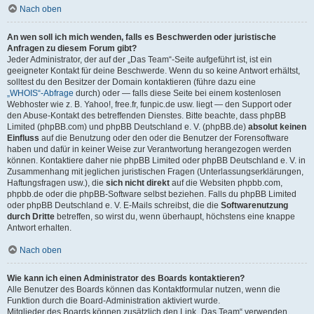
Nach oben
An wen soll ich mich wenden, falls es Beschwerden oder juristische
Anfragen zu diesem Forum gibt?
Jeder Administrator, der auf der „Das Team“-Seite aufgeführt ist, ist ein
geeigneter Kontakt für deine Beschwerde. Wenn du so keine Antwort erhältst,
solltest du den Besitzer der Domain kontaktieren (führe dazu eine
„WHOIS“-Abfrage
durch) oder — falls diese Seite bei einem kostenlosen
Webhoster wie z. B. Yahoo!, free.fr, funpic.de usw. liegt — den Support oder
den Abuse-Kontakt des betreffenden Dienstes. Bitte beachte, dass phpBB
Limited (phpBB.com) und phpBB Deutschland e. V. (phpBB.de)
absolut keinen
Einfluss
auf die Benutzung oder den oder die Benutzer der Forensoftware
haben und dafür in keiner Weise zur Verantwortung herangezogen werden
können. Kontaktiere daher nie phpBB Limited oder phpBB Deutschland e. V. in
Zusammenhang mit jeglichen juristischen Fragen (Unterlassungserklärungen,
Haftungsfragen usw.), die
sich nicht direkt
auf die Websiten phpbb.com,
phpbb.de oder die phpBB-Software selbst beziehen. Falls du phpBB Limited
oder phpBB Deutschland e. V. E-Mails schreibst, die die
Softwarenutzung
durch Dritte
betreffen, so wirst du, wenn überhaupt, höchstens eine knappe
Antwort erhalten.
Nach oben
Wie kann ich einen Administrator des Boards kontaktieren?
Alle Benutzer des Boards können das Kontaktformular nutzen, wenn die
Funktion durch die Board-Administration aktiviert wurde.
Mitglieder des Boards können zusätzlich den Link „Das Team“ verwenden.