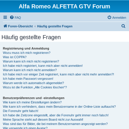
Alfa Romeo ALFETTA GTV Forum
FAQ
Anmelden
S
Foren-Übersicht
Häufig gestellte Fragen
u
Häufig gestellte Fragen
c
h
Registrierung und Anmeldung
Wozu muss ich mich registrieren?
e
Was ist COPPA?
Warum kann ich mich nicht registrieren?
Ich habe mich registriert, kann mich aber nicht anmelden!
Warum kann ich mich nicht anmelden?
Ich habe mich vor einiger Zeit registriert, kann mich aber nicht mehr anmelden?!
Ich habe mein Passwort vergessen!
Warum werde ich automatisch abgemeldet?
Wozu ist die Funktion „Alle Cookies löschen“?
Benutzerpräferenzen und -einstellungen
Wie kann ich meine Einstellungen ändern?
Wie kann ich verhindern, dass mein Benutzername in der Online-Liste auftaucht?
Die Forenuhr geht falsch!
Ich habe die Zeitzone eingestellt, aber die Forenuhr geht immer noch falsch!
Meine Sprache steht auf diesem Board nicht zur Auswahl!
Was sind das für Bilder, die bei meinem Benutzernamen angezeigt werden?
Wie verwende ich einen Avatar?