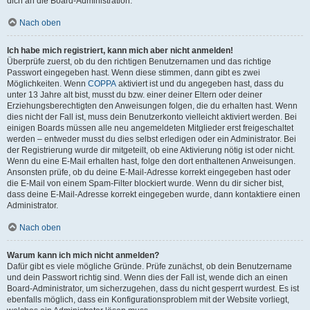
dich an die Board-Administration.
Nach oben
Ich habe mich registriert, kann mich aber nicht anmelden!
Überprüfe zuerst, ob du den richtigen Benutzernamen und das richtige
Passwort eingegeben hast. Wenn diese stimmen, dann gibt es zwei
Möglichkeiten. Wenn
COPPA
aktiviert ist und du angegeben hast, dass du
unter 13 Jahre alt bist, musst du bzw. einer deiner Eltern oder deiner
Erziehungsberechtigten den Anweisungen folgen, die du erhalten hast. Wenn
dies nicht der Fall ist, muss dein Benutzerkonto vielleicht aktiviert werden. Bei
einigen Boards müssen alle neu angemeldeten Mitglieder erst freigeschaltet
werden – entweder musst du dies selbst erledigen oder ein Administrator. Bei
der Registrierung wurde dir mitgeteilt, ob eine Aktivierung nötig ist oder nicht.
Wenn du eine E-Mail erhalten hast, folge den dort enthaltenen Anweisungen.
Ansonsten prüfe, ob du deine E-Mail-Adresse korrekt eingegeben hast oder
die E-Mail von einem Spam-Filter blockiert wurde. Wenn du dir sicher bist,
dass deine E-Mail-Adresse korrekt eingegeben wurde, dann kontaktiere einen
Administrator.
Nach oben
Warum kann ich mich nicht anmelden?
Dafür gibt es viele mögliche Gründe. Prüfe zunächst, ob dein Benutzername
und dein Passwort richtig sind. Wenn dies der Fall ist, wende dich an einen
Board-Administrator, um sicherzugehen, dass du nicht gesperrt wurdest. Es ist
ebenfalls möglich, dass ein Konfigurationsproblem mit der Website vorliegt,