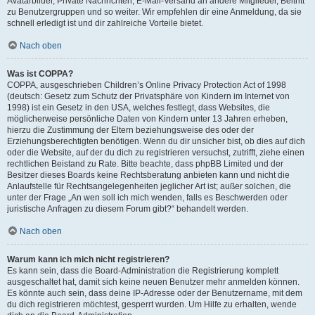
Avatarbilder, Private Nachrichten, E-Mail-Versand an andere Mitglieder, Beitritt
zu Benutzergruppen und so weiter. Wir empfehlen dir eine Anmeldung, da sie
schnell erledigt ist und dir zahlreiche Vorteile bietet.
Nach oben
Was ist COPPA?
COPPA, ausgeschrieben Children’s Online Privacy Protection Act of 1998
(deutsch: Gesetz zum Schutz der Privatsphäre von Kindern im Internet von
1998) ist ein Gesetz in den USA, welches festlegt, dass Websites, die
möglicherweise persönliche Daten von Kindern unter 13 Jahren erheben,
hierzu die Zustimmung der Eltern beziehungsweise des oder der
Erziehungsberechtigten benötigen. Wenn du dir unsicher bist, ob dies auf dich
oder die Website, auf der du dich zu registrieren versuchst, zutrifft, ziehe einen
rechtlichen Beistand zu Rate. Bitte beachte, dass phpBB Limited und der
Besitzer dieses Boards keine Rechtsberatung anbieten kann und nicht die
Anlaufstelle für Rechtsangelegenheiten jeglicher Art ist; außer solchen, die
unter der Frage „An wen soll ich mich wenden, falls es Beschwerden oder
juristische Anfragen zu diesem Forum gibt?“ behandelt werden.
Nach oben
Warum kann ich mich nicht registrieren?
Es kann sein, dass die Board-Administration die Registrierung komplett
ausgeschaltet hat, damit sich keine neuen Benutzer mehr anmelden können.
Es könnte auch sein, dass deine IP-Adresse oder der Benutzername, mit dem
du dich registrieren möchtest, gesperrt wurden. Um Hilfe zu erhalten, wende