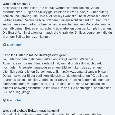
Was sind Smileys?
Smileys sind kleine Bilder, die benutzt werden können, um ein Gefühl
auszudrücken. Für jeden Smiley gibt es einen kurzen Code, z. B. bedeutet :)
fröhlich und :( traurig. Die Liste aller Smileys kannst du beim Verfassen eines
Beitrags sehen. Versuche bitte trotzdem, Smileys nicht zu häufig zu benutzen,
sie können einen Beitrag schnell unlesbar machen und ein Moderator könnte
deshalb deinen Beitrag entsprechend überarbeiten oder gar komplett löschen.
Die Board-Administration kann auch die Anzahl der Smileys begrenzen, die du
in einem Beitrag benutzen kannst.
Nach oben
Kann ich Bilder in meine Beiträge einfügen?
Ja, Bilder können in deinem Beitrag angezeigt werden. Wenn die
Administration Dateianhänge erlaubt hat, kannst du das Bild auch direkt
hochladen. Ansonsten musst du zu einem Bild verlinken, das auf einem
öffentlich zugänglichen Server liegt, z. B. http://www.domain.tld/mein-bild.gif.
Du kannst weder Bilder verlinken, die sich auf deinem eigenen PC befinden
(außer es ist ein öffentlich zugänglicher Server), noch zu Bildern, die nur nach
einer Anmeldung verfügbar sind, z. B. Hotmail- oder Yahoo-Mailboxen, mit
einem Passwort geschützte Seiten usw. Um das Bild anzuzeigen, benutze den
BBCode-Tag „[img]“.
Nach oben
Was sind globale Bekanntmachungen?
Globale Bekanntmachungen beinhalten wichtige Informationen, deshalb