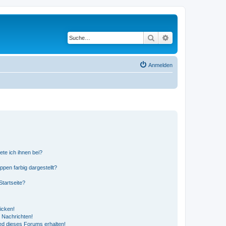
Suche
Erweiterte Suche
Anmelden
ete ich ihnen bei?
en farbig dargestellt?
tartseite?
icken!
 Nachrichten!
ed dieses Forums erhalten!