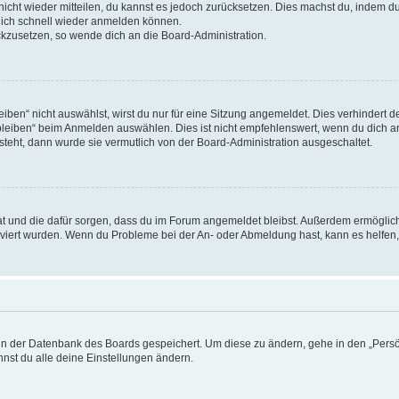
 nicht wieder mitteilen, du kannst es jedoch zurücksetzen. Dies machst du, indem 
 dich schnell wieder anmelden können.
ückzusetzen, so wende dich an die Board-Administration.
en“ nicht auswählst, wirst du nur für eine Sitzung angemeldet. Dies verhindert 
leiben“ beim Anmelden auswählen. Dies ist nicht empfehlenswert, wenn du dich an
 steht, dann wurde sie vermutlich von der Board-Administration ausgeschaltet.
 hat und die dafür sorgen, dass du im Forum angemeldet bleibst. Außerdem ermögli
tiviert wurden. Wenn du Probleme bei der An- oder Abmeldung hast, kann es helfen
n in der Datenbank des Boards gespeichert. Um diese zu ändern, gehe in den „Persö
nst du alle deine Einstellungen ändern.