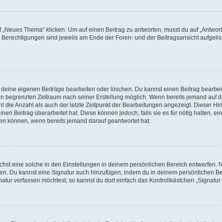
„Neues Thema“ klicken. Um auf einen Beitrag zu antworten, musst du auf „Antworte
e Berechtigungen sind jeweils am Ende der Foren- und der Beitragsansicht aufgeliste
r deine eigenen Beiträge bearbeiten oder löschen. Du kannst einen Beitrag bearbe
inen begrenzten Zeitraum nach seiner Erstellung möglich. Wenn bereits jemand auf de
 die Anzahl als auch der letzte Zeitpunkt der Bearbeitungen angezeigt. Dieser Hi
en Beitrag überarbeitet hat. Diese können jedoch, falls sie es für nötig halten, ei
hen können, wenn bereits jemand darauf geantwortet hat.
st eine solche in den Einstellungen in deinem persönlichen Bereich entwerfen. Na
eren. Du kannst eine Signatur auch hinzufügen, indem du in deinem persönlichen 
atur verfassen möchtest, so kannst du dort einfach das Kontrollkästchen „Signatu