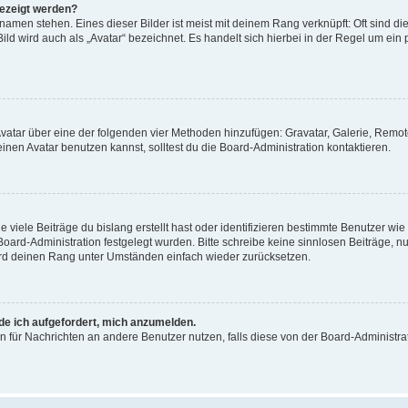
gezeigt werden?
amen stehen. Eines dieser Bilder ist meist mit deinem Rang verknüpft: Oft sind di
ld wird auch als „Avatar“ bezeichnet. Es handelt sich hierbei in der Regel um ein
 Avatar über eine der folgenden vier Methoden hinzufügen: Gravatar, Galerie, Rem
en Avatar benutzen kannst, solltest du die Board-Administration kontaktieren.
viele Beiträge du bislang erstellt hast oder identifizieren bestimmte Benutzer w
 Board-Administration festgelegt wurden. Bitte schreibe keine sinnlosen Beiträge
wird deinen Rang unter Umständen einfach wieder zurücksetzen.
rde ich aufgefordert, mich anzumelden.
ion für Nachrichten an andere Benutzer nutzen, falls diese von der Board-Administ