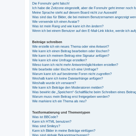
Die Forenuhr geht falsch!
Ich habe die Zeitzone eingestellt, aber die Forenuhr geht immer noch f
Meine Sprache steht auf diesem Board nicht zur Auswahl!
Was sind das für Bilder, die bei meinem Benutzernamen angezeigt we
Wie verwende ich einen Avatar?
Was ist mein Rang und wie kann ich ihn ändern?
Wenn ich bei einem Benutzer auf den E-Mail-Link klicke, werde ich au
Beiträge schreiben
Wie erstelle ich ein neues Thema oder eine Antwort?
Wie kann ich einen Beitrag bearbeiten oder löschen?
Wie kann ich meinem Beitrag eine Signatur anfügen?
Wie kann ich eine Umfrage erstellen?
Wieso kann ich nicht mehr Antwortmöglichkeiten erstellen?
Wie bearbeite oder lösche ich eine Umfrage?
Warum kann ich auf bestimmte Foren nicht zugreifen?
Weshalb kann ich keine Dateianhänge anfügen?
Weshalb wurde ich verwarnt?
Wie kann ich Beiträge den Moderatoren melden?
Was bewirkt die „Speichern“-Schaltfläche beim Schreiben eines Beitra
Warum muss mein Beitrag erst freigegeben werden?
Wie markiere ich ein Thema als neu?
Textformatierung und Thementypen
Was ist BBCode?
Kann ich HTML benutzen?
Was sind Smileys?
Kann ich Bilder in meine Beiträge einfügen?
Was sind globale Bekanntmachungen?