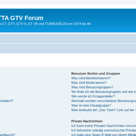
TTA GTV Forum
TTA GT, GTV, GTV 6, GT V8 und TURBODELTA von 1974 bis 86
Benutzer-Stufen und Gruppen
Was sind Administratoren?
Was sind Moderatoren?
Was sind Benutzergruppen?
Wo finde ich die Benutzergruppen und wie tr
Wie werde ich Gruppenleiter?
anmelden?!
Weshalb werden verschiedene Benutzergrupp
Was ist eine Hauptgruppe?
Was bedeutet der „Das Team“-Link auf der S
Private Nachrichten
Ich kann keine Privaten Nachrichten versch
Ich bekomme ständig unerwünschte Private
auftaucht?
Ich habe eine Spam-E-Mail von einem Mitgli