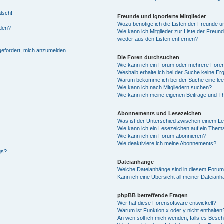
alsch!
Freunde und ignorierte Mitglieder
Wozu benötige ich die Listen der Freunde un
rden?
Wie kann ich Mitglieder zur Liste der Freund
wieder aus den Listen entfernen?
fgefordert, mich anzumelden.
Die Foren durchsuchen
Wie kann ich ein Forum oder mehrere For
Weshalb erhalte ich bei der Suche keine Er
Warum bekomme ich bei der Suche eine lee
Wie kann ich nach Mitgliedern suchen?
Wie kann ich meine eigenen Beiträge und T
Abonnements und Lesezeichen
Was ist der Unterschied zwischen einem L
Wie kann ich ein Lesezeichen auf ein Them
Wie kann ich ein Forum abonnieren?
Wie deaktiviere ich meine Abonnements?
gs?
Dateianhänge
Welche Dateianhänge sind in diesem Forum
Kann ich eine Übersicht all meiner Dateian
phpBB betreffende Fragen
Wer hat diese Forensoftware entwickelt?
Warum ist Funktion x oder y nicht enthalten
An wen soll ich mich wenden, falls es Besc