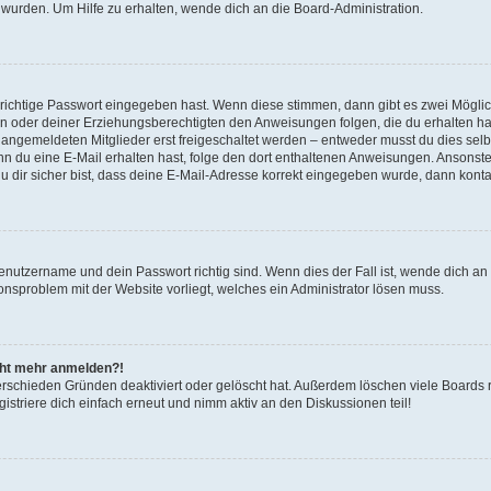
 wurden. Um Hilfe zu erhalten, wende dich an die Board-Administration.
 richtige Passwort eingegeben hast. Wenn diese stimmen, dann gibt es zwei Mögl
tern oder deiner Erziehungsberechtigten den Anweisungen folgen, die du erhalten ha
u angemeldeten Mitglieder erst freigeschaltet werden – entweder musst du dies selbs
. Wenn du eine E-Mail erhalten hast, folge den dort enthaltenen Anweisungen. Ansons
 dir sicher bist, dass deine E-Mail-Adresse korrekt eingegeben wurde, dann kontak
Benutzername und dein Passwort richtig sind. Wenn dies der Fall ist, wende dich a
ionsproblem mit der Website vorliegt, welches ein Administrator lösen muss.
icht mehr anmelden?!
erschieden Gründen deaktiviert oder gelöscht hat. Außerdem löschen viele Boards r
triere dich einfach erneut und nimm aktiv an den Diskussionen teil!