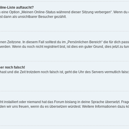
ine-Liste auftaucht?
n eine Option „Meinen Online-Status während dieser Sitzung verbergen“. Wenn du d
st dann als unsichtbarer Besucher gezählt.
en Zeitzone. In diesem Fall solltest du im „Persönlichen Bereich“ die für dich passe
den. Wenn du noch nicht registriert bist, ist dies ein guter Grund, dies jetzt zu tun
mer noch falsch!
t hast und die Zeit trotzdem noch falsch ist, geht die Uhr des Servers vermutlich fal
t installiert oder niemand hat das Forum bislang in deine Sprache übersetzt. Frag
, würden wir uns freuen, wenn du es übersetzen würdest. Weitere Informationen dazu