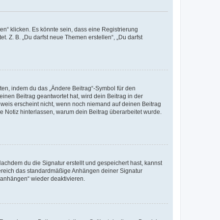
n“ klicken. Es könnte sein, dass eine Registrierung
t. Z. B. „Du darfst neue Themen erstellen“, „Du darfst
iten, indem du das „Ändere Beitrag“-Symbol für den
inen Beitrag geantwortet hat, wird dein Beitrag in der
nweis erscheint nicht, wenn noch niemand auf deinen Beitrag
ne Notiz hinterlassen, warum dein Beitrag überarbeitet wurde.
chdem du die Signatur erstellt und gespeichert hast, kannst
Bereich das standardmäßige Anhängen deiner Signatur
r anhängen“ wieder deaktivieren.