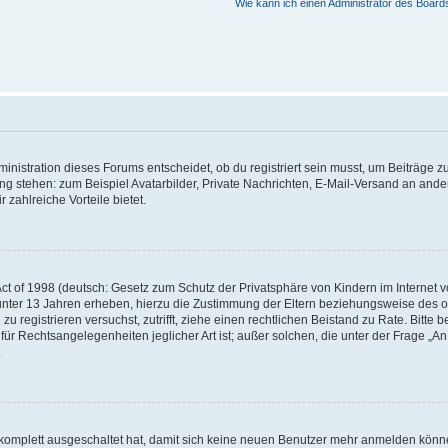
Wie kann ich einen Administrator des Board
istration dieses Forums entscheidet, ob du registriert sein musst, um Beiträge zu s
ung stehen: zum Beispiel Avatarbilder, Private Nachrichten, E-Mail-Versand an ander
 zahlreiche Vorteile bietet.
t of 1998 (deutsch: Gesetz zum Schutz der Privatsphäre von Kindern im Internet vo
unter 13 Jahren erheben, hierzu die Zustimmung der Eltern beziehungsweise des o
h zu registrieren versuchst, zutrifft, ziehe einen rechtlichen Beistand zu Rate. Bit
für Rechtsangelegenheiten jeglicher Art ist; außer solchen, die unter der Frage „
.
g komplett ausgeschaltet hat, damit sich keine neuen Benutzer mehr anmelden könn