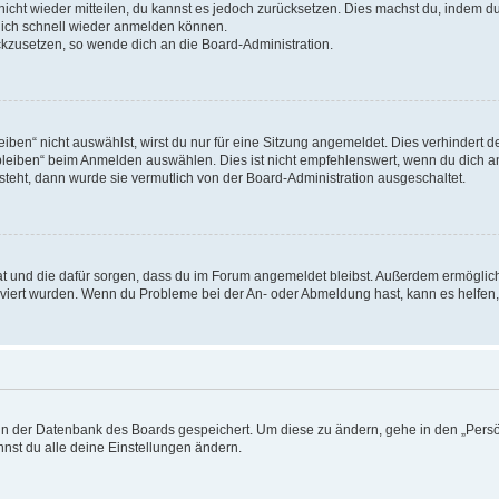
 nicht wieder mitteilen, du kannst es jedoch zurücksetzen. Dies machst du, indem 
 dich schnell wieder anmelden können.
ückzusetzen, so wende dich an die Board-Administration.
en“ nicht auswählst, wirst du nur für eine Sitzung angemeldet. Dies verhindert 
leiben“ beim Anmelden auswählen. Dies ist nicht empfehlenswert, wenn du dich an
 steht, dann wurde sie vermutlich von der Board-Administration ausgeschaltet.
 hat und die dafür sorgen, dass du im Forum angemeldet bleibst. Außerdem ermögli
tiviert wurden. Wenn du Probleme bei der An- oder Abmeldung hast, kann es helfen
n in der Datenbank des Boards gespeichert. Um diese zu ändern, gehe in den „Persö
nst du alle deine Einstellungen ändern.