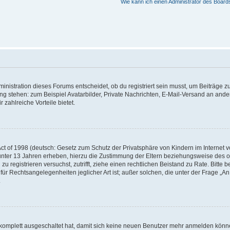
Wie kann ich einen Administrator des Board
istration dieses Forums entscheidet, ob du registriert sein musst, um Beiträge zu s
ung stehen: zum Beispiel Avatarbilder, Private Nachrichten, E-Mail-Versand an ander
 zahlreiche Vorteile bietet.
t of 1998 (deutsch: Gesetz zum Schutz der Privatsphäre von Kindern im Internet vo
unter 13 Jahren erheben, hierzu die Zustimmung der Eltern beziehungsweise des o
h zu registrieren versuchst, zutrifft, ziehe einen rechtlichen Beistand zu Rate. Bit
für Rechtsangelegenheiten jeglicher Art ist; außer solchen, die unter der Frage „
.
g komplett ausgeschaltet hat, damit sich keine neuen Benutzer mehr anmelden könn