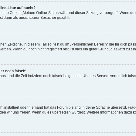
ine-Liste auftaucht?
n eine Option „Meinen Online-Status während dieser Sitzung verbergen“. Wenn du d
st dann als unsichtbarer Besucher gezählt.
en Zeitzone. In diesem Fall solltest du im „Persönlichen Bereich“ die für dich passe
den. Wenn du noch nicht registriert bist, ist dies ein guter Grund, dies jetzt zu tun
mer noch falsch!
t hast und die Zeit trotzdem noch falsch ist, geht die Uhr des Servers vermutlich fal
t installiert oder niemand hat das Forum bislang in deine Sprache übersetzt. Frag
, würden wir uns freuen, wenn du es übersetzen würdest. Weitere Informationen dazu