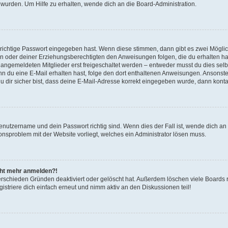
 wurden. Um Hilfe zu erhalten, wende dich an die Board-Administration.
 richtige Passwort eingegeben hast. Wenn diese stimmen, dann gibt es zwei Mögl
tern oder deiner Erziehungsberechtigten den Anweisungen folgen, die du erhalten ha
u angemeldeten Mitglieder erst freigeschaltet werden – entweder musst du dies selbs
. Wenn du eine E-Mail erhalten hast, folge den dort enthaltenen Anweisungen. Ansons
 dir sicher bist, dass deine E-Mail-Adresse korrekt eingegeben wurde, dann kontak
Benutzername und dein Passwort richtig sind. Wenn dies der Fall ist, wende dich a
ionsproblem mit der Website vorliegt, welches ein Administrator lösen muss.
icht mehr anmelden?!
erschieden Gründen deaktiviert oder gelöscht hat. Außerdem löschen viele Boards r
triere dich einfach erneut und nimm aktiv an den Diskussionen teil!