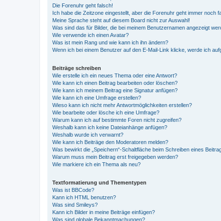
Die Forenuhr geht falsch!
Ich habe die Zeitzone eingestellt, aber die Forenuhr geht immer noch f
Meine Sprache steht auf diesem Board nicht zur Auswahl!
Was sind das für Bilder, die bei meinem Benutzernamen angezeigt we
Wie verwende ich einen Avatar?
Was ist mein Rang und wie kann ich ihn ändern?
Wenn ich bei einem Benutzer auf den E-Mail-Link klicke, werde ich au
Beiträge schreiben
Wie erstelle ich ein neues Thema oder eine Antwort?
Wie kann ich einen Beitrag bearbeiten oder löschen?
Wie kann ich meinem Beitrag eine Signatur anfügen?
Wie kann ich eine Umfrage erstellen?
Wieso kann ich nicht mehr Antwortmöglichkeiten erstellen?
Wie bearbeite oder lösche ich eine Umfrage?
Warum kann ich auf bestimmte Foren nicht zugreifen?
Weshalb kann ich keine Dateianhänge anfügen?
Weshalb wurde ich verwarnt?
Wie kann ich Beiträge den Moderatoren melden?
Was bewirkt die „Speichern“-Schaltfläche beim Schreiben eines Beitra
Warum muss mein Beitrag erst freigegeben werden?
Wie markiere ich ein Thema als neu?
Textformatierung und Thementypen
Was ist BBCode?
Kann ich HTML benutzen?
Was sind Smileys?
Kann ich Bilder in meine Beiträge einfügen?
Was sind globale Bekanntmachungen?