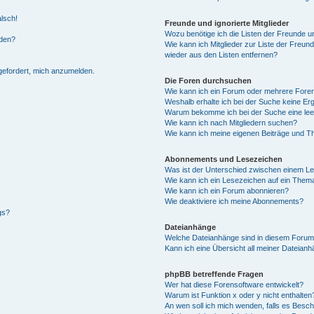
alsch!
Freunde und ignorierte Mitglieder
Wozu benötige ich die Listen der Freunde un
rden?
Wie kann ich Mitglieder zur Liste der Freund
wieder aus den Listen entfernen?
fgefordert, mich anzumelden.
Die Foren durchsuchen
Wie kann ich ein Forum oder mehrere For
Weshalb erhalte ich bei der Suche keine Er
Warum bekomme ich bei der Suche eine lee
Wie kann ich nach Mitgliedern suchen?
Wie kann ich meine eigenen Beiträge und T
Abonnements und Lesezeichen
Was ist der Unterschied zwischen einem L
Wie kann ich ein Lesezeichen auf ein Them
Wie kann ich ein Forum abonnieren?
Wie deaktiviere ich meine Abonnements?
gs?
Dateianhänge
Welche Dateianhänge sind in diesem Forum
Kann ich eine Übersicht all meiner Dateian
phpBB betreffende Fragen
Wer hat diese Forensoftware entwickelt?
Warum ist Funktion x oder y nicht enthalten
An wen soll ich mich wenden, falls es Besc