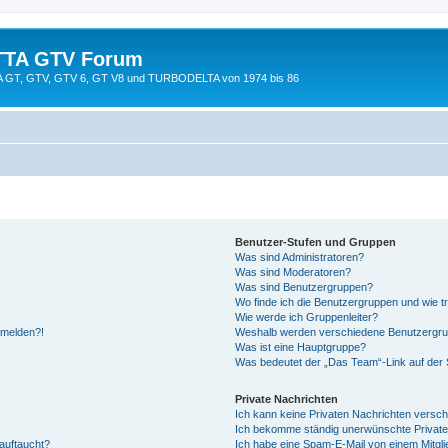
TTA GTV Forum
TTA GT, GTV, GTV 6, GT V8 und TURBODELTA von 1974 bis 86
Benutzer-Stufen und Gruppen
Was sind Administratoren?
Was sind Moderatoren?
Was sind Benutzergruppen?
Wo finde ich die Benutzergruppen und wie tr
Wie werde ich Gruppenleiter?
anmelden?!
Weshalb werden verschiedene Benutzergrupp
Was ist eine Hauptgruppe?
Was bedeutet der „Das Team“-Link auf der S
Private Nachrichten
Ich kann keine Privaten Nachrichten versch
Ich bekomme ständig unerwünschte Private
auftaucht?
Ich habe eine Spam-E-Mail von einem Mitgli