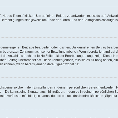
„Neues Thema“ klicken. Um auf einen Beitrag zu antworten, musst du auf „Antworte
e Berechtigungen sind jeweils am Ende der Foren- und der Beitragsansicht aufgeliste
r deine eigenen Beiträge bearbeiten oder löschen. Du kannst einen Beitrag bearbe
inen begrenzten Zeitraum nach seiner Erstellung möglich. Wenn bereits jemand auf de
 die Anzahl als auch der letzte Zeitpunkt der Bearbeitungen angezeigt. Dieser Hi
en Beitrag überarbeitet hat. Diese können jedoch, falls sie es für nötig halten, ei
hen können, wenn bereits jemand darauf geantwortet hat.
st eine solche in den Einstellungen in deinem persönlichen Bereich entwerfen. Na
eren. Du kannst eine Signatur auch hinzufügen, indem du in deinem persönlichen 
atur verfassen möchtest, so kannst du dort einfach das Kontrollkästchen „Signatu