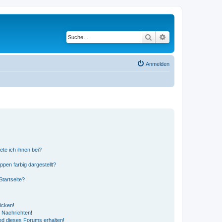
Suche
Erweiterte Suche
Anmelden
ete ich ihnen bei?
en farbig dargestellt?
tartseite?
icken!
 Nachrichten!
ed dieses Forums erhalten!