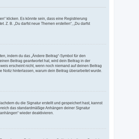
n“ klicken. Es könnte sein, dass eine Registrierung
t. Z. B. „Du darfst neue Themen erstellen“, „Du darfst
iten, indem du das „Ändere Beitrag“-Symbol für den
inen Beitrag geantwortet hat, wird dein Beitrag in der
nweis erscheint nicht, wenn noch niemand auf deinen Beitrag
ne Notiz hinterlassen, warum dein Beitrag überarbeitet wurde.
chdem du die Signatur erstellt und gespeichert hast, kannst
Bereich das standardmäßige Anhängen deiner Signatur
r anhängen“ wieder deaktivieren.