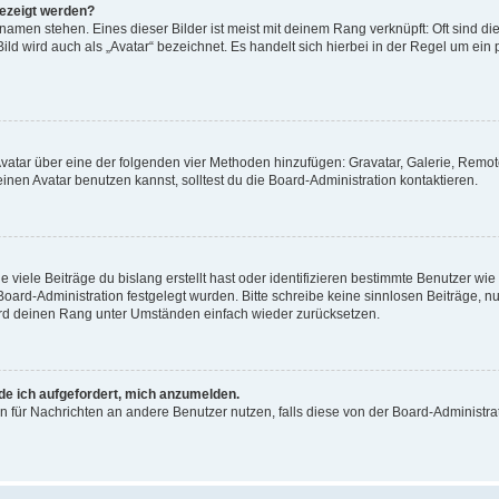
gezeigt werden?
amen stehen. Eines dieser Bilder ist meist mit deinem Rang verknüpft: Oft sind di
ld wird auch als „Avatar“ bezeichnet. Es handelt sich hierbei in der Regel um ein
 Avatar über eine der folgenden vier Methoden hinzufügen: Gravatar, Galerie, Rem
en Avatar benutzen kannst, solltest du die Board-Administration kontaktieren.
viele Beiträge du bislang erstellt hast oder identifizieren bestimmte Benutzer w
 Board-Administration festgelegt wurden. Bitte schreibe keine sinnlosen Beiträge
wird deinen Rang unter Umständen einfach wieder zurücksetzen.
rde ich aufgefordert, mich anzumelden.
ion für Nachrichten an andere Benutzer nutzen, falls diese von der Board-Administ