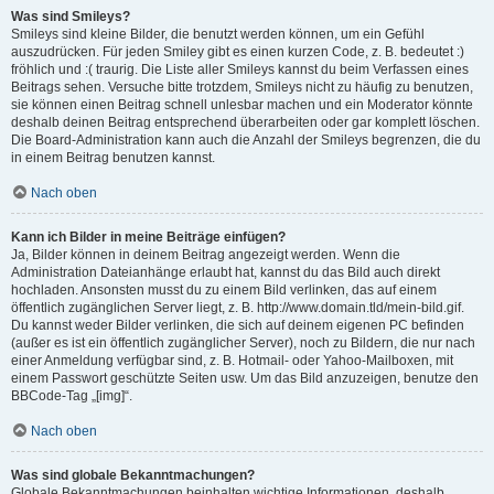
Was sind Smileys?
Smileys sind kleine Bilder, die benutzt werden können, um ein Gefühl
auszudrücken. Für jeden Smiley gibt es einen kurzen Code, z. B. bedeutet :)
fröhlich und :( traurig. Die Liste aller Smileys kannst du beim Verfassen eines
Beitrags sehen. Versuche bitte trotzdem, Smileys nicht zu häufig zu benutzen,
sie können einen Beitrag schnell unlesbar machen und ein Moderator könnte
deshalb deinen Beitrag entsprechend überarbeiten oder gar komplett löschen.
Die Board-Administration kann auch die Anzahl der Smileys begrenzen, die du
in einem Beitrag benutzen kannst.
Nach oben
Kann ich Bilder in meine Beiträge einfügen?
Ja, Bilder können in deinem Beitrag angezeigt werden. Wenn die
Administration Dateianhänge erlaubt hat, kannst du das Bild auch direkt
hochladen. Ansonsten musst du zu einem Bild verlinken, das auf einem
öffentlich zugänglichen Server liegt, z. B. http://www.domain.tld/mein-bild.gif.
Du kannst weder Bilder verlinken, die sich auf deinem eigenen PC befinden
(außer es ist ein öffentlich zugänglicher Server), noch zu Bildern, die nur nach
einer Anmeldung verfügbar sind, z. B. Hotmail- oder Yahoo-Mailboxen, mit
einem Passwort geschützte Seiten usw. Um das Bild anzuzeigen, benutze den
BBCode-Tag „[img]“.
Nach oben
Was sind globale Bekanntmachungen?
Globale Bekanntmachungen beinhalten wichtige Informationen, deshalb