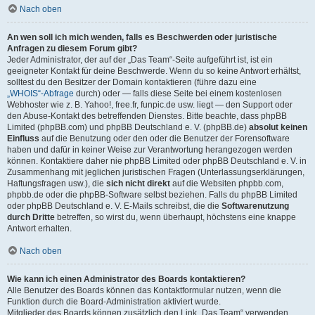
Nach oben
An wen soll ich mich wenden, falls es Beschwerden oder juristische
Anfragen zu diesem Forum gibt?
Jeder Administrator, der auf der „Das Team“-Seite aufgeführt ist, ist ein
geeigneter Kontakt für deine Beschwerde. Wenn du so keine Antwort erhältst,
solltest du den Besitzer der Domain kontaktieren (führe dazu eine
„WHOIS“-Abfrage
durch) oder — falls diese Seite bei einem kostenlosen
Webhoster wie z. B. Yahoo!, free.fr, funpic.de usw. liegt — den Support oder
den Abuse-Kontakt des betreffenden Dienstes. Bitte beachte, dass phpBB
Limited (phpBB.com) und phpBB Deutschland e. V. (phpBB.de)
absolut keinen
Einfluss
auf die Benutzung oder den oder die Benutzer der Forensoftware
haben und dafür in keiner Weise zur Verantwortung herangezogen werden
können. Kontaktiere daher nie phpBB Limited oder phpBB Deutschland e. V. in
Zusammenhang mit jeglichen juristischen Fragen (Unterlassungserklärungen,
Haftungsfragen usw.), die
sich nicht direkt
auf die Websiten phpbb.com,
phpbb.de oder die phpBB-Software selbst beziehen. Falls du phpBB Limited
oder phpBB Deutschland e. V. E-Mails schreibst, die die
Softwarenutzung
durch Dritte
betreffen, so wirst du, wenn überhaupt, höchstens eine knappe
Antwort erhalten.
Nach oben
Wie kann ich einen Administrator des Boards kontaktieren?
Alle Benutzer des Boards können das Kontaktformular nutzen, wenn die
Funktion durch die Board-Administration aktiviert wurde.
Mitglieder des Boards können zusätzlich den Link „Das Team“ verwenden.