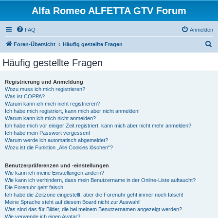
Alfa Romeo ALFETTA GTV Forum
FAQ
Anmelden
S
Foren-Übersicht
Häufig gestellte Fragen
u
Häufig gestellte Fragen
c
h
Registrierung und Anmeldung
Wozu muss ich mich registrieren?
e
Was ist COPPA?
Warum kann ich mich nicht registrieren?
Ich habe mich registriert, kann mich aber nicht anmelden!
Warum kann ich mich nicht anmelden?
Ich habe mich vor einiger Zeit registriert, kann mich aber nicht mehr anmelden?!
Ich habe mein Passwort vergessen!
Warum werde ich automatisch abgemeldet?
Wozu ist die Funktion „Alle Cookies löschen“?
Benutzerpräferenzen und -einstellungen
Wie kann ich meine Einstellungen ändern?
Wie kann ich verhindern, dass mein Benutzername in der Online-Liste auftaucht?
Die Forenuhr geht falsch!
Ich habe die Zeitzone eingestellt, aber die Forenuhr geht immer noch falsch!
Meine Sprache steht auf diesem Board nicht zur Auswahl!
Was sind das für Bilder, die bei meinem Benutzernamen angezeigt werden?
Wie verwende ich einen Avatar?