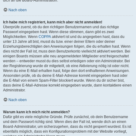
dich an die Board-Administration.
Nach oben
Ich habe mich registriert, kann mich aber nicht anmelden!
Überprüfe zuerst, ob du den richtigen Benutzernamen und das richtige
Passwort eingegeben hast. Wenn diese stimmen, dann gibt es zwei
Möglichkeiten. Wenn
COPPA
aktiviert ist und du angegeben hast, dass du
unter 13 Jahre alt bist, musst du bzw. einer deiner Eltern oder deiner
Erziehungsberechtigten den Anweisungen folgen, die du erhalten hast. Wenn
dies nicht der Fall ist, muss dein Benutzerkonto vielleicht aktiviert werden. Bei
einigen Boards müssen alle neu angemeldeten Mitglieder erst freigeschaltet
werden – entweder musst du dies selbst erledigen oder ein Administrator. Bei
der Registrierung wurde dir mitgeteilt, ob eine Aktivierung nötig ist oder nicht.
Wenn du eine E-Mail erhalten hast, folge den dort enthaltenen Anweisungen.
Ansonsten prüfe, ob du deine E-Mail-Adresse korrekt eingegeben hast oder
die E-Mail von einem Spam-Filter blockiert wurde. Wenn du dir sicher bist,
dass deine E-Mail-Adresse korrekt eingegeben wurde, dann kontaktiere einen
Administrator.
Nach oben
Warum kann ich mich nicht anmelden?
Dafür gibt es viele mögliche Gründe. Prüfe zunächst, ob dein Benutzername
und dein Passwort richtig sind. Wenn dies der Fall ist, wende dich an einen
Board-Administrator, um sicherzugehen, dass du nicht gesperrt wurdest. Es ist
ebenfalls möglich, dass ein Konfigurationsproblem mit der Website vorliegt,