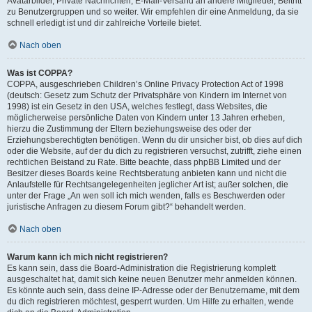
Avatarbilder, Private Nachrichten, E-Mail-Versand an andere Mitglieder, Beitritt
zu Benutzergruppen und so weiter. Wir empfehlen dir eine Anmeldung, da sie
schnell erledigt ist und dir zahlreiche Vorteile bietet.
Nach oben
Was ist COPPA?
COPPA, ausgeschrieben Children’s Online Privacy Protection Act of 1998
(deutsch: Gesetz zum Schutz der Privatsphäre von Kindern im Internet von
1998) ist ein Gesetz in den USA, welches festlegt, dass Websites, die
möglicherweise persönliche Daten von Kindern unter 13 Jahren erheben,
hierzu die Zustimmung der Eltern beziehungsweise des oder der
Erziehungsberechtigten benötigen. Wenn du dir unsicher bist, ob dies auf dich
oder die Website, auf der du dich zu registrieren versuchst, zutrifft, ziehe einen
rechtlichen Beistand zu Rate. Bitte beachte, dass phpBB Limited und der
Besitzer dieses Boards keine Rechtsberatung anbieten kann und nicht die
Anlaufstelle für Rechtsangelegenheiten jeglicher Art ist; außer solchen, die
unter der Frage „An wen soll ich mich wenden, falls es Beschwerden oder
juristische Anfragen zu diesem Forum gibt?“ behandelt werden.
Nach oben
Warum kann ich mich nicht registrieren?
Es kann sein, dass die Board-Administration die Registrierung komplett
ausgeschaltet hat, damit sich keine neuen Benutzer mehr anmelden können.
Es könnte auch sein, dass deine IP-Adresse oder der Benutzername, mit dem
du dich registrieren möchtest, gesperrt wurden. Um Hilfe zu erhalten, wende