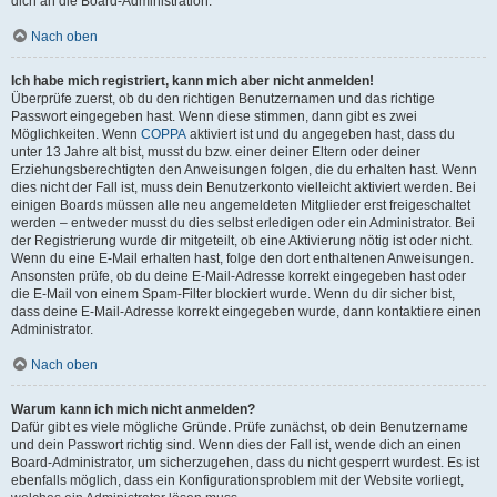
dich an die Board-Administration.
Nach oben
Ich habe mich registriert, kann mich aber nicht anmelden!
Überprüfe zuerst, ob du den richtigen Benutzernamen und das richtige
Passwort eingegeben hast. Wenn diese stimmen, dann gibt es zwei
Möglichkeiten. Wenn
COPPA
aktiviert ist und du angegeben hast, dass du
unter 13 Jahre alt bist, musst du bzw. einer deiner Eltern oder deiner
Erziehungsberechtigten den Anweisungen folgen, die du erhalten hast. Wenn
dies nicht der Fall ist, muss dein Benutzerkonto vielleicht aktiviert werden. Bei
einigen Boards müssen alle neu angemeldeten Mitglieder erst freigeschaltet
werden – entweder musst du dies selbst erledigen oder ein Administrator. Bei
der Registrierung wurde dir mitgeteilt, ob eine Aktivierung nötig ist oder nicht.
Wenn du eine E-Mail erhalten hast, folge den dort enthaltenen Anweisungen.
Ansonsten prüfe, ob du deine E-Mail-Adresse korrekt eingegeben hast oder
die E-Mail von einem Spam-Filter blockiert wurde. Wenn du dir sicher bist,
dass deine E-Mail-Adresse korrekt eingegeben wurde, dann kontaktiere einen
Administrator.
Nach oben
Warum kann ich mich nicht anmelden?
Dafür gibt es viele mögliche Gründe. Prüfe zunächst, ob dein Benutzername
und dein Passwort richtig sind. Wenn dies der Fall ist, wende dich an einen
Board-Administrator, um sicherzugehen, dass du nicht gesperrt wurdest. Es ist
ebenfalls möglich, dass ein Konfigurationsproblem mit der Website vorliegt,