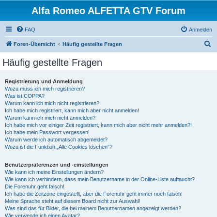
Alfa Romeo ALFETTA GTV Forum
FAQ
Anmelden
S
Foren-Übersicht
Häufig gestellte Fragen
u
Häufig gestellte Fragen
c
h
Registrierung und Anmeldung
Wozu muss ich mich registrieren?
e
Was ist COPPA?
Warum kann ich mich nicht registrieren?
Ich habe mich registriert, kann mich aber nicht anmelden!
Warum kann ich mich nicht anmelden?
Ich habe mich vor einiger Zeit registriert, kann mich aber nicht mehr anmelden?!
Ich habe mein Passwort vergessen!
Warum werde ich automatisch abgemeldet?
Wozu ist die Funktion „Alle Cookies löschen“?
Benutzerpräferenzen und -einstellungen
Wie kann ich meine Einstellungen ändern?
Wie kann ich verhindern, dass mein Benutzername in der Online-Liste auftaucht?
Die Forenuhr geht falsch!
Ich habe die Zeitzone eingestellt, aber die Forenuhr geht immer noch falsch!
Meine Sprache steht auf diesem Board nicht zur Auswahl!
Was sind das für Bilder, die bei meinem Benutzernamen angezeigt werden?
Wie verwende ich einen Avatar?