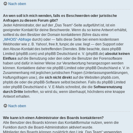
Nach oben
An wen soll ich mich wenden, falls es Beschwerden oder juristische
Anfragen zu diesem Forum gibt?
Jeder Administrator, der auf der „Das Team“-Seite aufgeführt ist, ist ein
geeigneter Kontakt für deine Beschwerde. Wenn du so keine Antwort erhältst,
solltest du den Besitzer der Domain kontaktieren (führe dazu eine
„WHOIS“-Abfrage
durch) oder — falls diese Seite bei einem kostenlosen
Webhoster wie z. B. Yahoo!, free.fr, funpic.de usw. liegt — den Support oder
den Abuse-Kontakt des betreffenden Dienstes. Bitte beachte, dass phpBB
Limited (phpBB.com) und phpBB Deutschland e. V. (phpBB.de)
absolut keinen
Einfluss
auf die Benutzung oder den oder die Benutzer der Forensoftware
haben und dafür in keiner Weise zur Verantwortung herangezogen werden
können. Kontaktiere daher nie phpBB Limited oder phpBB Deutschland e. V. in
Zusammenhang mit jeglichen juristischen Fragen (Unterlassungserklärungen,
Haftungsfragen usw.), die
sich nicht direkt
auf die Websiten phpbb.com,
phpbb.de oder die phpBB-Software selbst beziehen. Falls du phpBB Limited
oder phpBB Deutschland e. V. E-Mails schreibst, die die
Softwarenutzung
durch Dritte
betreffen, so wirst du, wenn überhaupt, höchstens eine knappe
Antwort erhalten.
Nach oben
Wie kann ich einen Administrator des Boards kontaktieren?
Alle Benutzer des Boards können das Kontaktformular nutzen, wenn die
Funktion durch die Board-Administration aktiviert wurde.
Mitglieder des Boards können zusätzlich den Link „Das Team“ verwenden.