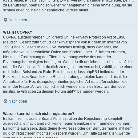
Avatarbilder, Private Nachrichten, E-Mail-Versand an andere Mitglieder, Beitritt
zu Benutzergruppen und so weiter. Wir empfehlen dir eine Anmeldung, da sie
schnell erledigt ist und dir zahlreiche Vorteile bietet.
Nach oben
Was ist COPPA?
COPPA, ausgeschrieben Children’s Online Privacy Protection Act of 1998
(deutsch: Gesetz zum Schutz der Privatsphäre von Kindern im Internet von
1998) ist ein Gesetz in den USA, welches festlegt, dass Websites, die
möglicherweise persönliche Daten von Kindern unter 13 Jahren erheben,
hierzu die Zustimmung der Eltern beziehungsweise des oder der
Erziehungsberechtigten benötigen. Wenn du dir unsicher bist, ob dies auf dich
oder die Website, auf der du dich zu registrieren versuchst, zutrifft, ziehe einen
rechtlichen Beistand zu Rate. Bitte beachte, dass phpBB Limited und der
Besitzer dieses Boards keine Rechtsberatung anbieten kann und nicht die
Anlaufstelle für Rechtsangelegenheiten jeglicher Art ist; außer solchen, die
unter der Frage „An wen soll ich mich wenden, falls es Beschwerden oder
juristische Anfragen zu diesem Forum gibt?“ behandelt werden.
Nach oben
Warum kann ich mich nicht registrieren?
Es kann sein, dass die Board-Administration die Registrierung komplett
ausgeschaltet hat, damit sich keine neuen Benutzer mehr anmelden können.
Es könnte auch sein, dass deine IP-Adresse oder der Benutzername, mit dem
du dich registrieren möchtest, gesperrt wurden. Um Hilfe zu erhalten, wende