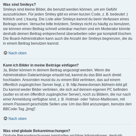
Was sind Smileys?
Smileys sind kleine Bilder, die benutzt werden können, um ein Gefühl
auszudrücken. Für jeden Smiley gibt es einen kurzen Code, z. B. bedeutet :)
fröhlich und :( traurig. Die Liste aller Smileys kannst du beim Verfassen eines
Beitrags sehen. Versuche bitte trotzdem, Smileys nicht zu häufig zu benutzen,
sie können einen Beitrag schnell unlesbar machen und ein Moderator könnte
deshalb deinen Beitrag entsprechend überarbeiten oder gar komplett löschen.
Die Board-Administration kann auch die Anzahl der Smileys begrenzen, die du
in einem Beitrag benutzen kannst.
Nach oben
Kann ich Bilder in meine Beiträge einfügen?
Ja, Bilder können in deinem Beitrag angezeigt werden. Wenn die
Administration Dateianhänge erlaubt hat, kannst du das Bild auch direkt
hochladen. Ansonsten musst du zu einem Bild verlinken, das auf einem
öffentlich zugänglichen Server liegt, z. B. http://www.domain.tld/mein-bild.gif.
Du kannst weder Bilder verlinken, die sich auf deinem eigenen PC befinden
(außer es ist ein öffentlich zugänglicher Server), noch zu Bildern, die nur nach
einer Anmeldung verfügbar sind, z. B. Hotmail- oder Yahoo-Mailboxen, mit
einem Passwort geschützte Seiten usw. Um das Bild anzuzeigen, benutze den
BBCode-Tag „[img]“.
Nach oben
Was sind globale Bekanntmachungen?
Globale Bekanntmachungen beinhalten wichtige Informationen, deshalb