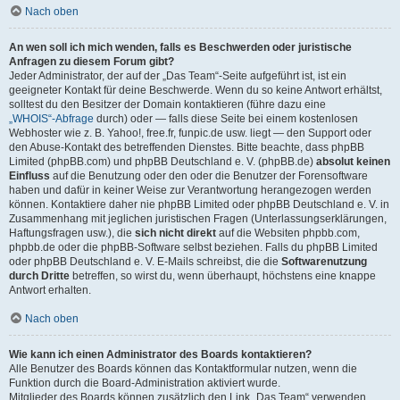
Nach oben
An wen soll ich mich wenden, falls es Beschwerden oder juristische
Anfragen zu diesem Forum gibt?
Jeder Administrator, der auf der „Das Team“-Seite aufgeführt ist, ist ein
geeigneter Kontakt für deine Beschwerde. Wenn du so keine Antwort erhältst,
solltest du den Besitzer der Domain kontaktieren (führe dazu eine
„WHOIS“-Abfrage
durch) oder — falls diese Seite bei einem kostenlosen
Webhoster wie z. B. Yahoo!, free.fr, funpic.de usw. liegt — den Support oder
den Abuse-Kontakt des betreffenden Dienstes. Bitte beachte, dass phpBB
Limited (phpBB.com) und phpBB Deutschland e. V. (phpBB.de)
absolut keinen
Einfluss
auf die Benutzung oder den oder die Benutzer der Forensoftware
haben und dafür in keiner Weise zur Verantwortung herangezogen werden
können. Kontaktiere daher nie phpBB Limited oder phpBB Deutschland e. V. in
Zusammenhang mit jeglichen juristischen Fragen (Unterlassungserklärungen,
Haftungsfragen usw.), die
sich nicht direkt
auf die Websiten phpbb.com,
phpbb.de oder die phpBB-Software selbst beziehen. Falls du phpBB Limited
oder phpBB Deutschland e. V. E-Mails schreibst, die die
Softwarenutzung
durch Dritte
betreffen, so wirst du, wenn überhaupt, höchstens eine knappe
Antwort erhalten.
Nach oben
Wie kann ich einen Administrator des Boards kontaktieren?
Alle Benutzer des Boards können das Kontaktformular nutzen, wenn die
Funktion durch die Board-Administration aktiviert wurde.
Mitglieder des Boards können zusätzlich den Link „Das Team“ verwenden.