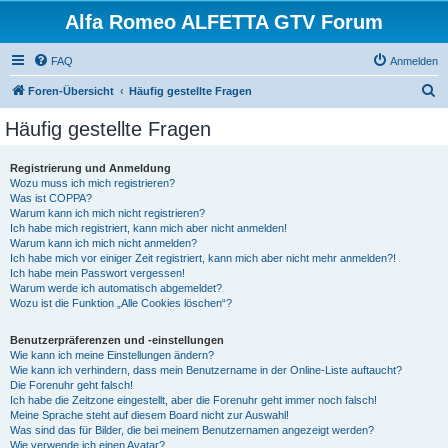
Alfa Romeo ALFETTA GTV Forum
FAQ
Anmelden
S
Foren-Übersicht
Häufig gestellte Fragen
u
Häufig gestellte Fragen
c
h
Registrierung und Anmeldung
Wozu muss ich mich registrieren?
e
Was ist COPPA?
Warum kann ich mich nicht registrieren?
Ich habe mich registriert, kann mich aber nicht anmelden!
Warum kann ich mich nicht anmelden?
Ich habe mich vor einiger Zeit registriert, kann mich aber nicht mehr anmelden?!
Ich habe mein Passwort vergessen!
Warum werde ich automatisch abgemeldet?
Wozu ist die Funktion „Alle Cookies löschen“?
Benutzerpräferenzen und -einstellungen
Wie kann ich meine Einstellungen ändern?
Wie kann ich verhindern, dass mein Benutzername in der Online-Liste auftaucht?
Die Forenuhr geht falsch!
Ich habe die Zeitzone eingestellt, aber die Forenuhr geht immer noch falsch!
Meine Sprache steht auf diesem Board nicht zur Auswahl!
Was sind das für Bilder, die bei meinem Benutzernamen angezeigt werden?
Wie verwende ich einen Avatar?