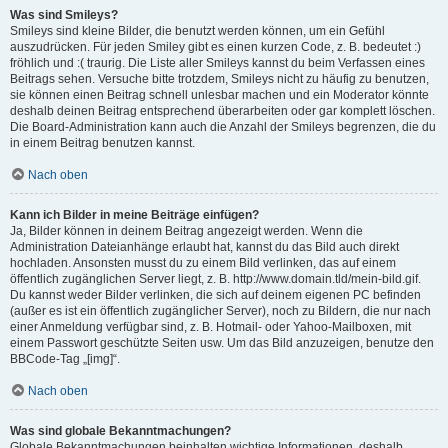
Was sind Smileys?
Smileys sind kleine Bilder, die benutzt werden können, um ein Gefühl
auszudrücken. Für jeden Smiley gibt es einen kurzen Code, z. B. bedeutet :)
fröhlich und :( traurig. Die Liste aller Smileys kannst du beim Verfassen eines
Beitrags sehen. Versuche bitte trotzdem, Smileys nicht zu häufig zu benutzen,
sie können einen Beitrag schnell unlesbar machen und ein Moderator könnte
deshalb deinen Beitrag entsprechend überarbeiten oder gar komplett löschen.
Die Board-Administration kann auch die Anzahl der Smileys begrenzen, die du
in einem Beitrag benutzen kannst.
Nach oben
Kann ich Bilder in meine Beiträge einfügen?
Ja, Bilder können in deinem Beitrag angezeigt werden. Wenn die
Administration Dateianhänge erlaubt hat, kannst du das Bild auch direkt
hochladen. Ansonsten musst du zu einem Bild verlinken, das auf einem
öffentlich zugänglichen Server liegt, z. B. http://www.domain.tld/mein-bild.gif.
Du kannst weder Bilder verlinken, die sich auf deinem eigenen PC befinden
(außer es ist ein öffentlich zugänglicher Server), noch zu Bildern, die nur nach
einer Anmeldung verfügbar sind, z. B. Hotmail- oder Yahoo-Mailboxen, mit
einem Passwort geschützte Seiten usw. Um das Bild anzuzeigen, benutze den
BBCode-Tag „[img]“.
Nach oben
Was sind globale Bekanntmachungen?
Globale Bekanntmachungen beinhalten wichtige Informationen, deshalb