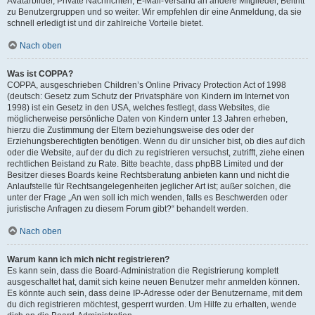
Avatarbilder, Private Nachrichten, E-Mail-Versand an andere Mitglieder, Beitritt
zu Benutzergruppen und so weiter. Wir empfehlen dir eine Anmeldung, da sie
schnell erledigt ist und dir zahlreiche Vorteile bietet.
Nach oben
Was ist COPPA?
COPPA, ausgeschrieben Children’s Online Privacy Protection Act of 1998
(deutsch: Gesetz zum Schutz der Privatsphäre von Kindern im Internet von
1998) ist ein Gesetz in den USA, welches festlegt, dass Websites, die
möglicherweise persönliche Daten von Kindern unter 13 Jahren erheben,
hierzu die Zustimmung der Eltern beziehungsweise des oder der
Erziehungsberechtigten benötigen. Wenn du dir unsicher bist, ob dies auf dich
oder die Website, auf der du dich zu registrieren versuchst, zutrifft, ziehe einen
rechtlichen Beistand zu Rate. Bitte beachte, dass phpBB Limited und der
Besitzer dieses Boards keine Rechtsberatung anbieten kann und nicht die
Anlaufstelle für Rechtsangelegenheiten jeglicher Art ist; außer solchen, die
unter der Frage „An wen soll ich mich wenden, falls es Beschwerden oder
juristische Anfragen zu diesem Forum gibt?“ behandelt werden.
Nach oben
Warum kann ich mich nicht registrieren?
Es kann sein, dass die Board-Administration die Registrierung komplett
ausgeschaltet hat, damit sich keine neuen Benutzer mehr anmelden können.
Es könnte auch sein, dass deine IP-Adresse oder der Benutzername, mit dem
du dich registrieren möchtest, gesperrt wurden. Um Hilfe zu erhalten, wende