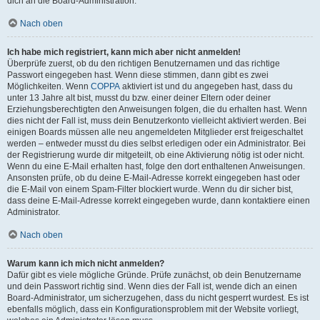
dich an die Board-Administration.
Nach oben
Ich habe mich registriert, kann mich aber nicht anmelden!
Überprüfe zuerst, ob du den richtigen Benutzernamen und das richtige
Passwort eingegeben hast. Wenn diese stimmen, dann gibt es zwei
Möglichkeiten. Wenn
COPPA
aktiviert ist und du angegeben hast, dass du
unter 13 Jahre alt bist, musst du bzw. einer deiner Eltern oder deiner
Erziehungsberechtigten den Anweisungen folgen, die du erhalten hast. Wenn
dies nicht der Fall ist, muss dein Benutzerkonto vielleicht aktiviert werden. Bei
einigen Boards müssen alle neu angemeldeten Mitglieder erst freigeschaltet
werden – entweder musst du dies selbst erledigen oder ein Administrator. Bei
der Registrierung wurde dir mitgeteilt, ob eine Aktivierung nötig ist oder nicht.
Wenn du eine E-Mail erhalten hast, folge den dort enthaltenen Anweisungen.
Ansonsten prüfe, ob du deine E-Mail-Adresse korrekt eingegeben hast oder
die E-Mail von einem Spam-Filter blockiert wurde. Wenn du dir sicher bist,
dass deine E-Mail-Adresse korrekt eingegeben wurde, dann kontaktiere einen
Administrator.
Nach oben
Warum kann ich mich nicht anmelden?
Dafür gibt es viele mögliche Gründe. Prüfe zunächst, ob dein Benutzername
und dein Passwort richtig sind. Wenn dies der Fall ist, wende dich an einen
Board-Administrator, um sicherzugehen, dass du nicht gesperrt wurdest. Es ist
ebenfalls möglich, dass ein Konfigurationsproblem mit der Website vorliegt,