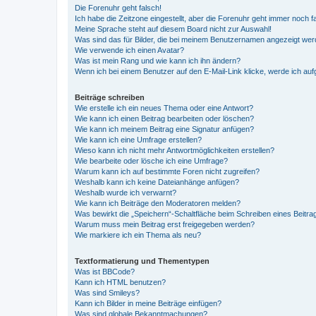
Die Forenuhr geht falsch!
Ich habe die Zeitzone eingestellt, aber die Forenuhr geht immer noch f
Meine Sprache steht auf diesem Board nicht zur Auswahl!
Was sind das für Bilder, die bei meinem Benutzernamen angezeigt we
Wie verwende ich einen Avatar?
Was ist mein Rang und wie kann ich ihn ändern?
Wenn ich bei einem Benutzer auf den E-Mail-Link klicke, werde ich au
Beiträge schreiben
Wie erstelle ich ein neues Thema oder eine Antwort?
Wie kann ich einen Beitrag bearbeiten oder löschen?
Wie kann ich meinem Beitrag eine Signatur anfügen?
Wie kann ich eine Umfrage erstellen?
Wieso kann ich nicht mehr Antwortmöglichkeiten erstellen?
Wie bearbeite oder lösche ich eine Umfrage?
Warum kann ich auf bestimmte Foren nicht zugreifen?
Weshalb kann ich keine Dateianhänge anfügen?
Weshalb wurde ich verwarnt?
Wie kann ich Beiträge den Moderatoren melden?
Was bewirkt die „Speichern“-Schaltfläche beim Schreiben eines Beitra
Warum muss mein Beitrag erst freigegeben werden?
Wie markiere ich ein Thema als neu?
Textformatierung und Thementypen
Was ist BBCode?
Kann ich HTML benutzen?
Was sind Smileys?
Kann ich Bilder in meine Beiträge einfügen?
Was sind globale Bekanntmachungen?