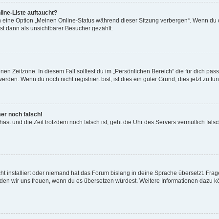
ine-Liste auftaucht?
n eine Option „Meinen Online-Status während dieser Sitzung verbergen“. Wenn du d
st dann als unsichtbarer Besucher gezählt.
en Zeitzone. In diesem Fall solltest du im „Persönlichen Bereich“ die für dich passe
den. Wenn du noch nicht registriert bist, ist dies ein guter Grund, dies jetzt zu tun
mer noch falsch!
t hast und die Zeit trotzdem noch falsch ist, geht die Uhr des Servers vermutlich fal
t installiert oder niemand hat das Forum bislang in deine Sprache übersetzt. Frag
, würden wir uns freuen, wenn du es übersetzen würdest. Weitere Informationen dazu