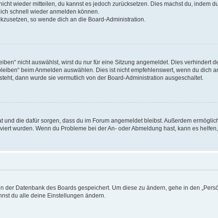
 nicht wieder mitteilen, du kannst es jedoch zurücksetzen. Dies machst du, indem 
 dich schnell wieder anmelden können.
ückzusetzen, so wende dich an die Board-Administration.
en“ nicht auswählst, wirst du nur für eine Sitzung angemeldet. Dies verhindert 
leiben“ beim Anmelden auswählen. Dies ist nicht empfehlenswert, wenn du dich an
 steht, dann wurde sie vermutlich von der Board-Administration ausgeschaltet.
 hat und die dafür sorgen, dass du im Forum angemeldet bleibst. Außerdem ermögli
tiviert wurden. Wenn du Probleme bei der An- oder Abmeldung hast, kann es helfen
n in der Datenbank des Boards gespeichert. Um diese zu ändern, gehe in den „Persö
nst du alle deine Einstellungen ändern.