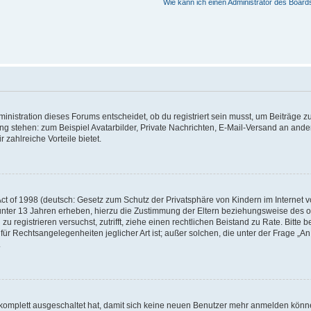
Wie kann ich einen Administrator des Board
istration dieses Forums entscheidet, ob du registriert sein musst, um Beiträge zu s
ung stehen: zum Beispiel Avatarbilder, Private Nachrichten, E-Mail-Versand an ander
 zahlreiche Vorteile bietet.
t of 1998 (deutsch: Gesetz zum Schutz der Privatsphäre von Kindern im Internet vo
unter 13 Jahren erheben, hierzu die Zustimmung der Eltern beziehungsweise des o
h zu registrieren versuchst, zutrifft, ziehe einen rechtlichen Beistand zu Rate. Bit
für Rechtsangelegenheiten jeglicher Art ist; außer solchen, die unter der Frage „
.
g komplett ausgeschaltet hat, damit sich keine neuen Benutzer mehr anmelden könn