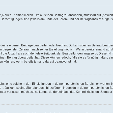
„Neues Thema“ klicken. Um auf einen Beitrag zu antworten, musst du auf „Antworte
e Berechtigungen sind jeweils am Ende der Foren- und der Beitragsansicht aufgeliste
r deine eigenen Beiträge bearbeiten oder löschen. Du kannst einen Beitrag bearbe
inen begrenzten Zeitraum nach seiner Erstellung möglich. Wenn bereits jemand auf de
 die Anzahl als auch der letzte Zeitpunkt der Bearbeitungen angezeigt. Dieser Hi
en Beitrag überarbeitet hat. Diese können jedoch, falls sie es für nötig halten, ei
hen können, wenn bereits jemand darauf geantwortet hat.
st eine solche in den Einstellungen in deinem persönlichen Bereich entwerfen. Na
eren. Du kannst eine Signatur auch hinzufügen, indem du in deinem persönlichen 
atur verfassen möchtest, so kannst du dort einfach das Kontrollkästchen „Signatu