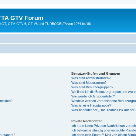
TTA GTV Forum
TTA GT, GTV, GTV 6, GT V8 und TURBODELTA von 1974 bis 86
Benutzer-Stufen und Gruppen
Was sind Administratoren?
Was sind Moderatoren?
Was sind Benutzergruppen?
Wo finde ich die Benutzergruppen und wie tr
Wie werde ich Gruppenleiter?
anmelden?!
Weshalb werden verschiedene Benutzergrupp
Was ist eine Hauptgruppe?
Was bedeutet der „Das Team“-Link auf der S
Private Nachrichten
Ich kann keine Privaten Nachrichten versch
Ich bekomme ständig unerwünschte Private
auftaucht?
Ich habe eine Spam-E-Mail von einem Mitgli