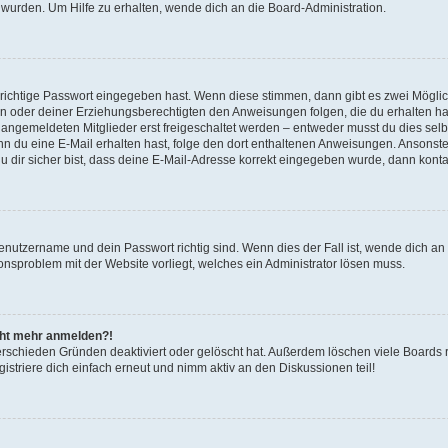
 wurden. Um Hilfe zu erhalten, wende dich an die Board-Administration.
 richtige Passwort eingegeben hast. Wenn diese stimmen, dann gibt es zwei Mögl
tern oder deiner Erziehungsberechtigten den Anweisungen folgen, die du erhalten ha
u angemeldeten Mitglieder erst freigeschaltet werden – entweder musst du dies selbs
. Wenn du eine E-Mail erhalten hast, folge den dort enthaltenen Anweisungen. Ansons
 dir sicher bist, dass deine E-Mail-Adresse korrekt eingegeben wurde, dann kontak
Benutzername und dein Passwort richtig sind. Wenn dies der Fall ist, wende dich a
ionsproblem mit der Website vorliegt, welches ein Administrator lösen muss.
icht mehr anmelden?!
erschieden Gründen deaktiviert oder gelöscht hat. Außerdem löschen viele Boards r
triere dich einfach erneut und nimm aktiv an den Diskussionen teil!