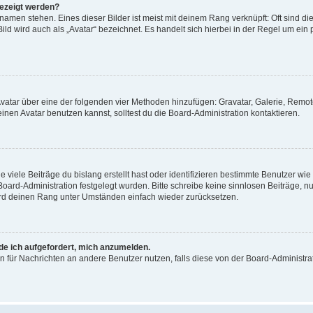
gezeigt werden?
amen stehen. Eines dieser Bilder ist meist mit deinem Rang verknüpft: Oft sind di
ld wird auch als „Avatar“ bezeichnet. Es handelt sich hierbei in der Regel um ein
 Avatar über eine der folgenden vier Methoden hinzufügen: Gravatar, Galerie, Rem
en Avatar benutzen kannst, solltest du die Board-Administration kontaktieren.
viele Beiträge du bislang erstellt hast oder identifizieren bestimmte Benutzer w
 Board-Administration festgelegt wurden. Bitte schreibe keine sinnlosen Beiträge
wird deinen Rang unter Umständen einfach wieder zurücksetzen.
rde ich aufgefordert, mich anzumelden.
ion für Nachrichten an andere Benutzer nutzen, falls diese von der Board-Administ