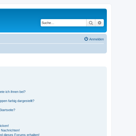
Suche
Erweiterte Suche
Anmelden
ete ich ihnen bei?
en farbig dargestellt?
tartseite?
icken!
 Nachrichten!
ed dieses Forums erhalten!