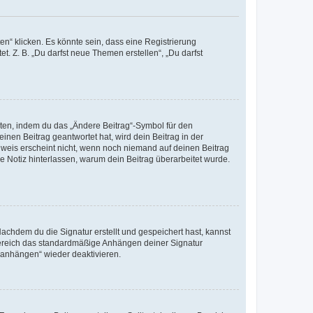
n“ klicken. Es könnte sein, dass eine Registrierung
t. Z. B. „Du darfst neue Themen erstellen“, „Du darfst
iten, indem du das „Ändere Beitrag“-Symbol für den
inen Beitrag geantwortet hat, wird dein Beitrag in der
nweis erscheint nicht, wenn noch niemand auf deinen Beitrag
ne Notiz hinterlassen, warum dein Beitrag überarbeitet wurde.
chdem du die Signatur erstellt und gespeichert hast, kannst
Bereich das standardmäßige Anhängen deiner Signatur
r anhängen“ wieder deaktivieren.