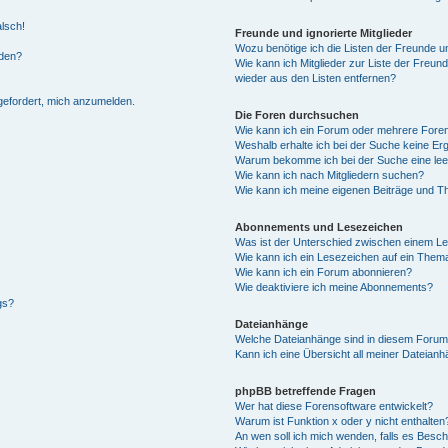
alsch!
Freunde und ignorierte Mitglieder
Wozu benötige ich die Listen der Freunde un
rden?
Wie kann ich Mitglieder zur Liste der Freund
wieder aus den Listen entfernen?
fgefordert, mich anzumelden.
Die Foren durchsuchen
Wie kann ich ein Forum oder mehrere For
Weshalb erhalte ich bei der Suche keine Er
Warum bekomme ich bei der Suche eine lee
Wie kann ich nach Mitgliedern suchen?
Wie kann ich meine eigenen Beiträge und T
Abonnements und Lesezeichen
Was ist der Unterschied zwischen einem L
Wie kann ich ein Lesezeichen auf ein Them
Wie kann ich ein Forum abonnieren?
Wie deaktiviere ich meine Abonnements?
gs?
Dateianhänge
Welche Dateianhänge sind in diesem Forum
Kann ich eine Übersicht all meiner Dateian
phpBB betreffende Fragen
Wer hat diese Forensoftware entwickelt?
Warum ist Funktion x oder y nicht enthalten
An wen soll ich mich wenden, falls es Besc