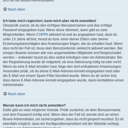
dich an die Board-Administration.
Nach oben
Ich habe mich registriert, kann mich aber nicht anmelden!
Überprüfe zuerst, ob du den richtigen Benutzernamen und das richtige
Passwort eingegeben hast. Wenn diese stimmen, dann gibt es zwei
Möglichkeiten. Wenn
COPPA
aktiviert ist und du angegeben hast, dass du
unter 13 Jahre alt bist, musst du bzw. einer deiner Eltern oder deiner
Erziehungsberechtigten den Anweisungen folgen, die du erhalten hast. Wenn
dies nicht der Fall ist, muss dein Benutzerkonto vielleicht aktiviert werden. Bei
einigen Boards müssen alle neu angemeldeten Mitglieder erst freigeschaltet
werden – entweder musst du dies selbst erledigen oder ein Administrator. Bei
der Registrierung wurde dir mitgeteilt, ob eine Aktivierung nötig ist oder nicht.
Wenn du eine E-Mail erhalten hast, folge den dort enthaltenen Anweisungen.
Ansonsten prüfe, ob du deine E-Mail-Adresse korrekt eingegeben hast oder
die E-Mail von einem Spam-Filter blockiert wurde. Wenn du dir sicher bist,
dass deine E-Mail-Adresse korrekt eingegeben wurde, dann kontaktiere einen
Administrator.
Nach oben
Warum kann ich mich nicht anmelden?
Dafür gibt es viele mögliche Gründe. Prüfe zunächst, ob dein Benutzername
und dein Passwort richtig sind. Wenn dies der Fall ist, wende dich an einen
Board-Administrator, um sicherzugehen, dass du nicht gesperrt wurdest. Es ist
ebenfalls möglich, dass ein Konfigurationsproblem mit der Website vorliegt,