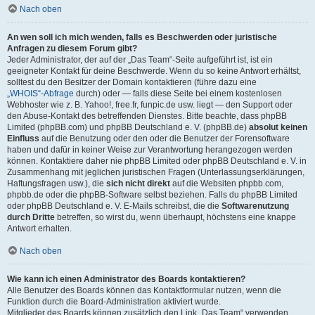
Nach oben
An wen soll ich mich wenden, falls es Beschwerden oder juristische
Anfragen zu diesem Forum gibt?
Jeder Administrator, der auf der „Das Team“-Seite aufgeführt ist, ist ein
geeigneter Kontakt für deine Beschwerde. Wenn du so keine Antwort erhältst,
solltest du den Besitzer der Domain kontaktieren (führe dazu eine
„WHOIS“-Abfrage
durch) oder — falls diese Seite bei einem kostenlosen
Webhoster wie z. B. Yahoo!, free.fr, funpic.de usw. liegt — den Support oder
den Abuse-Kontakt des betreffenden Dienstes. Bitte beachte, dass phpBB
Limited (phpBB.com) und phpBB Deutschland e. V. (phpBB.de)
absolut keinen
Einfluss
auf die Benutzung oder den oder die Benutzer der Forensoftware
haben und dafür in keiner Weise zur Verantwortung herangezogen werden
können. Kontaktiere daher nie phpBB Limited oder phpBB Deutschland e. V. in
Zusammenhang mit jeglichen juristischen Fragen (Unterlassungserklärungen,
Haftungsfragen usw.), die
sich nicht direkt
auf die Websiten phpbb.com,
phpbb.de oder die phpBB-Software selbst beziehen. Falls du phpBB Limited
oder phpBB Deutschland e. V. E-Mails schreibst, die die
Softwarenutzung
durch Dritte
betreffen, so wirst du, wenn überhaupt, höchstens eine knappe
Antwort erhalten.
Nach oben
Wie kann ich einen Administrator des Boards kontaktieren?
Alle Benutzer des Boards können das Kontaktformular nutzen, wenn die
Funktion durch die Board-Administration aktiviert wurde.
Mitglieder des Boards können zusätzlich den Link „Das Team“ verwenden.