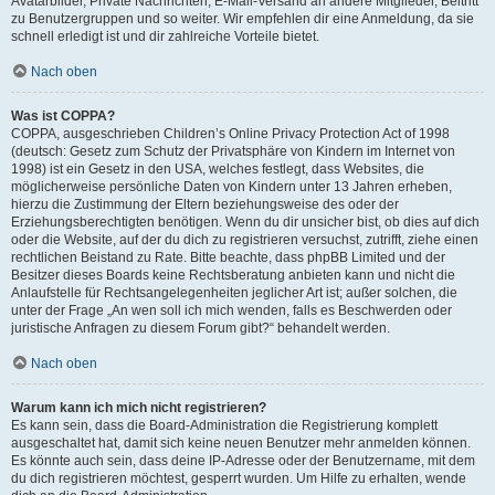
Avatarbilder, Private Nachrichten, E-Mail-Versand an andere Mitglieder, Beitritt
zu Benutzergruppen und so weiter. Wir empfehlen dir eine Anmeldung, da sie
schnell erledigt ist und dir zahlreiche Vorteile bietet.
Nach oben
Was ist COPPA?
COPPA, ausgeschrieben Children’s Online Privacy Protection Act of 1998
(deutsch: Gesetz zum Schutz der Privatsphäre von Kindern im Internet von
1998) ist ein Gesetz in den USA, welches festlegt, dass Websites, die
möglicherweise persönliche Daten von Kindern unter 13 Jahren erheben,
hierzu die Zustimmung der Eltern beziehungsweise des oder der
Erziehungsberechtigten benötigen. Wenn du dir unsicher bist, ob dies auf dich
oder die Website, auf der du dich zu registrieren versuchst, zutrifft, ziehe einen
rechtlichen Beistand zu Rate. Bitte beachte, dass phpBB Limited und der
Besitzer dieses Boards keine Rechtsberatung anbieten kann und nicht die
Anlaufstelle für Rechtsangelegenheiten jeglicher Art ist; außer solchen, die
unter der Frage „An wen soll ich mich wenden, falls es Beschwerden oder
juristische Anfragen zu diesem Forum gibt?“ behandelt werden.
Nach oben
Warum kann ich mich nicht registrieren?
Es kann sein, dass die Board-Administration die Registrierung komplett
ausgeschaltet hat, damit sich keine neuen Benutzer mehr anmelden können.
Es könnte auch sein, dass deine IP-Adresse oder der Benutzername, mit dem
du dich registrieren möchtest, gesperrt wurden. Um Hilfe zu erhalten, wende