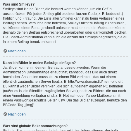
Was sind Smileys?
Smileys sind kleine Bilder, die benutzt werden können, um ein Gefühl
auszudrücken. Für jeden Smiley gibt es einen kurzen Code, z. B. bedeutet :)
fröhlich und :( traurig. Die Liste aller Smileys kannst du beim Verfassen eines
Beitrags sehen. Versuche bitte trotzdem, Smileys nicht zu häufig zu benutzen,
sie können einen Beitrag schnell unlesbar machen und ein Moderator könnte
deshalb deinen Beitrag entsprechend überarbeiten oder gar komplett löschen.
Die Board-Administration kann auch die Anzahl der Smileys begrenzen, die du
in einem Beitrag benutzen kannst.
Nach oben
Kann ich Bilder in meine Beiträge einfügen?
Ja, Bilder können in deinem Beitrag angezeigt werden. Wenn die
Administration Dateianhänge erlaubt hat, kannst du das Bild auch direkt
hochladen. Ansonsten musst du zu einem Bild verlinken, das auf einem
öffentlich zugänglichen Server liegt, z. B. http://www.domain.tld/mein-bild.gif.
Du kannst weder Bilder verlinken, die sich auf deinem eigenen PC befinden
(außer es ist ein öffentlich zugänglicher Server), noch zu Bildern, die nur nach
einer Anmeldung verfügbar sind, z. B. Hotmail- oder Yahoo-Mailboxen, mit
einem Passwort geschützte Seiten usw. Um das Bild anzuzeigen, benutze den
BBCode-Tag „[img]“.
Nach oben
Was sind globale Bekanntmachungen?
Globale Bekanntmachungen beinhalten wichtige Informationen, deshalb