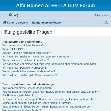
Alfa Romeo ALFETTA GTV Forum
FAQ
Anmelden
S
Foren-Übersicht
Häufig gestellte Fragen
u
Häufig gestellte Fragen
c
h
Registrierung und Anmeldung
Wozu muss ich mich registrieren?
e
Was ist COPPA?
Warum kann ich mich nicht registrieren?
Ich habe mich registriert, kann mich aber nicht anmelden!
Warum kann ich mich nicht anmelden?
Ich habe mich vor einiger Zeit registriert, kann mich aber nicht mehr anmelden?!
Ich habe mein Passwort vergessen!
Warum werde ich automatisch abgemeldet?
Wozu ist die Funktion „Alle Cookies löschen“?
Benutzerpräferenzen und -einstellungen
Wie kann ich meine Einstellungen ändern?
Wie kann ich verhindern, dass mein Benutzername in der Online-Liste auftaucht?
Die Forenuhr geht falsch!
Ich habe die Zeitzone eingestellt, aber die Forenuhr geht immer noch falsch!
Meine Sprache steht auf diesem Board nicht zur Auswahl!
Was sind das für Bilder, die bei meinem Benutzernamen angezeigt werden?
Wie verwende ich einen Avatar?