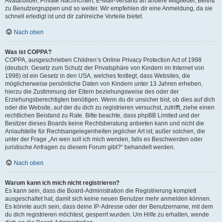
Avatarbilder, Private Nachrichten, E-Mail-Versand an andere Mitglieder, Beitritt
zu Benutzergruppen und so weiter. Wir empfehlen dir eine Anmeldung, da sie
schnell erledigt ist und dir zahlreiche Vorteile bietet.
Nach oben
Was ist COPPA?
COPPA, ausgeschrieben Children’s Online Privacy Protection Act of 1998
(deutsch: Gesetz zum Schutz der Privatsphäre von Kindern im Internet von
1998) ist ein Gesetz in den USA, welches festlegt, dass Websites, die
möglicherweise persönliche Daten von Kindern unter 13 Jahren erheben,
hierzu die Zustimmung der Eltern beziehungsweise des oder der
Erziehungsberechtigten benötigen. Wenn du dir unsicher bist, ob dies auf dich
oder die Website, auf der du dich zu registrieren versuchst, zutrifft, ziehe einen
rechtlichen Beistand zu Rate. Bitte beachte, dass phpBB Limited und der
Besitzer dieses Boards keine Rechtsberatung anbieten kann und nicht die
Anlaufstelle für Rechtsangelegenheiten jeglicher Art ist; außer solchen, die
unter der Frage „An wen soll ich mich wenden, falls es Beschwerden oder
juristische Anfragen zu diesem Forum gibt?“ behandelt werden.
Nach oben
Warum kann ich mich nicht registrieren?
Es kann sein, dass die Board-Administration die Registrierung komplett
ausgeschaltet hat, damit sich keine neuen Benutzer mehr anmelden können.
Es könnte auch sein, dass deine IP-Adresse oder der Benutzername, mit dem
du dich registrieren möchtest, gesperrt wurden. Um Hilfe zu erhalten, wende