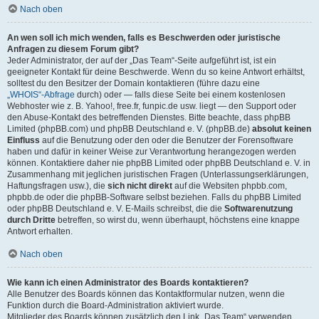
Nach oben
An wen soll ich mich wenden, falls es Beschwerden oder juristische
Anfragen zu diesem Forum gibt?
Jeder Administrator, der auf der „Das Team“-Seite aufgeführt ist, ist ein
geeigneter Kontakt für deine Beschwerde. Wenn du so keine Antwort erhältst,
solltest du den Besitzer der Domain kontaktieren (führe dazu eine
„WHOIS“-Abfrage
durch) oder — falls diese Seite bei einem kostenlosen
Webhoster wie z. B. Yahoo!, free.fr, funpic.de usw. liegt — den Support oder
den Abuse-Kontakt des betreffenden Dienstes. Bitte beachte, dass phpBB
Limited (phpBB.com) und phpBB Deutschland e. V. (phpBB.de)
absolut keinen
Einfluss
auf die Benutzung oder den oder die Benutzer der Forensoftware
haben und dafür in keiner Weise zur Verantwortung herangezogen werden
können. Kontaktiere daher nie phpBB Limited oder phpBB Deutschland e. V. in
Zusammenhang mit jeglichen juristischen Fragen (Unterlassungserklärungen,
Haftungsfragen usw.), die
sich nicht direkt
auf die Websiten phpbb.com,
phpbb.de oder die phpBB-Software selbst beziehen. Falls du phpBB Limited
oder phpBB Deutschland e. V. E-Mails schreibst, die die
Softwarenutzung
durch Dritte
betreffen, so wirst du, wenn überhaupt, höchstens eine knappe
Antwort erhalten.
Nach oben
Wie kann ich einen Administrator des Boards kontaktieren?
Alle Benutzer des Boards können das Kontaktformular nutzen, wenn die
Funktion durch die Board-Administration aktiviert wurde.
Mitglieder des Boards können zusätzlich den Link „Das Team“ verwenden.