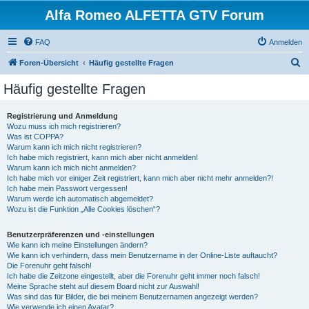
Alfa Romeo ALFETTA GTV Forum
FAQ
Anmelden
S
Foren-Übersicht
Häufig gestellte Fragen
u
Häufig gestellte Fragen
c
h
Registrierung und Anmeldung
Wozu muss ich mich registrieren?
e
Was ist COPPA?
Warum kann ich mich nicht registrieren?
Ich habe mich registriert, kann mich aber nicht anmelden!
Warum kann ich mich nicht anmelden?
Ich habe mich vor einiger Zeit registriert, kann mich aber nicht mehr anmelden?!
Ich habe mein Passwort vergessen!
Warum werde ich automatisch abgemeldet?
Wozu ist die Funktion „Alle Cookies löschen“?
Benutzerpräferenzen und -einstellungen
Wie kann ich meine Einstellungen ändern?
Wie kann ich verhindern, dass mein Benutzername in der Online-Liste auftaucht?
Die Forenuhr geht falsch!
Ich habe die Zeitzone eingestellt, aber die Forenuhr geht immer noch falsch!
Meine Sprache steht auf diesem Board nicht zur Auswahl!
Was sind das für Bilder, die bei meinem Benutzernamen angezeigt werden?
Wie verwende ich einen Avatar?