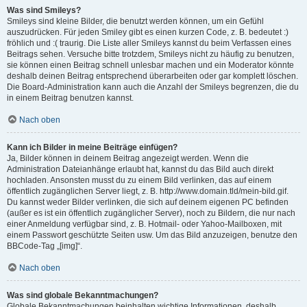
Was sind Smileys?
Smileys sind kleine Bilder, die benutzt werden können, um ein Gefühl
auszudrücken. Für jeden Smiley gibt es einen kurzen Code, z. B. bedeutet :)
fröhlich und :( traurig. Die Liste aller Smileys kannst du beim Verfassen eines
Beitrags sehen. Versuche bitte trotzdem, Smileys nicht zu häufig zu benutzen,
sie können einen Beitrag schnell unlesbar machen und ein Moderator könnte
deshalb deinen Beitrag entsprechend überarbeiten oder gar komplett löschen.
Die Board-Administration kann auch die Anzahl der Smileys begrenzen, die du
in einem Beitrag benutzen kannst.
Nach oben
Kann ich Bilder in meine Beiträge einfügen?
Ja, Bilder können in deinem Beitrag angezeigt werden. Wenn die
Administration Dateianhänge erlaubt hat, kannst du das Bild auch direkt
hochladen. Ansonsten musst du zu einem Bild verlinken, das auf einem
öffentlich zugänglichen Server liegt, z. B. http://www.domain.tld/mein-bild.gif.
Du kannst weder Bilder verlinken, die sich auf deinem eigenen PC befinden
(außer es ist ein öffentlich zugänglicher Server), noch zu Bildern, die nur nach
einer Anmeldung verfügbar sind, z. B. Hotmail- oder Yahoo-Mailboxen, mit
einem Passwort geschützte Seiten usw. Um das Bild anzuzeigen, benutze den
BBCode-Tag „[img]“.
Nach oben
Was sind globale Bekanntmachungen?
Globale Bekanntmachungen beinhalten wichtige Informationen, deshalb