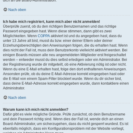
dich an die Board-Administration.
Nach oben
Ich habe mich registriert, kann mich aber nicht anmelden!
Überprüfe zuerst, ob du den richtigen Benutzernamen und das richtige
Passwort eingegeben hast. Wenn diese stimmen, dann gibt es zwei
Möglichkeiten. Wenn
COPPA
aktiviert ist und du angegeben hast, dass du
unter 13 Jahre alt bist, musst du bzw. einer deiner Eltern oder deiner
Erziehungsberechtigten den Anweisungen folgen, die du erhalten hast. Wenn
dies nicht der Fall ist, muss dein Benutzerkonto vielleicht aktiviert werden. Bei
einigen Boards müssen alle neu angemeldeten Mitglieder erst freigeschaltet
werden – entweder musst du dies selbst erledigen oder ein Administrator. Bei
der Registrierung wurde dir mitgeteilt, ob eine Aktivierung nötig ist oder nicht.
Wenn du eine E-Mail erhalten hast, folge den dort enthaltenen Anweisungen.
Ansonsten prüfe, ob du deine E-Mail-Adresse korrekt eingegeben hast oder
die E-Mail von einem Spam-Filter blockiert wurde. Wenn du dir sicher bist,
dass deine E-Mail-Adresse korrekt eingegeben wurde, dann kontaktiere einen
Administrator.
Nach oben
Warum kann ich mich nicht anmelden?
Dafür gibt es viele mögliche Gründe. Prüfe zunächst, ob dein Benutzername
und dein Passwort richtig sind. Wenn dies der Fall ist, wende dich an einen
Board-Administrator, um sicherzugehen, dass du nicht gesperrt wurdest. Es ist
ebenfalls möglich, dass ein Konfigurationsproblem mit der Website vorliegt,