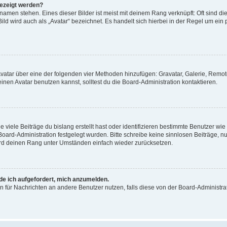
gezeigt werden?
amen stehen. Eines dieser Bilder ist meist mit deinem Rang verknüpft: Oft sind di
ld wird auch als „Avatar“ bezeichnet. Es handelt sich hierbei in der Regel um ein
 Avatar über eine der folgenden vier Methoden hinzufügen: Gravatar, Galerie, Rem
en Avatar benutzen kannst, solltest du die Board-Administration kontaktieren.
viele Beiträge du bislang erstellt hast oder identifizieren bestimmte Benutzer w
 Board-Administration festgelegt wurden. Bitte schreibe keine sinnlosen Beiträge
wird deinen Rang unter Umständen einfach wieder zurücksetzen.
rde ich aufgefordert, mich anzumelden.
ion für Nachrichten an andere Benutzer nutzen, falls diese von der Board-Administ