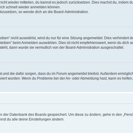
 nicht wieder mitteilen, du kannst es jedoch zurücksetzen. Dies machst du, indem 
 dich schnell wieder anmelden können.
ückzusetzen, so wende dich an die Board-Administration.
en“ nicht auswählst, wirst du nur für eine Sitzung angemeldet. Dies verhindert 
leiben“ beim Anmelden auswählen. Dies ist nicht empfehlenswert, wenn du dich an
 steht, dann wurde sie vermutlich von der Board-Administration ausgeschaltet.
 hat und die dafür sorgen, dass du im Forum angemeldet bleibst. Außerdem ermögli
tiviert wurden. Wenn du Probleme bei der An- oder Abmeldung hast, kann es helfen
n in der Datenbank des Boards gespeichert. Um diese zu ändern, gehe in den „Persö
nst du alle deine Einstellungen ändern.