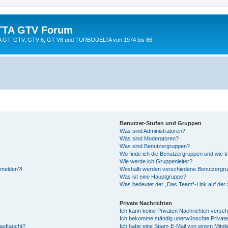
TTA GTV Forum
TTA GT, GTV, GTV 6, GT V8 und TURBODELTA von 1974 bis 86
Benutzer-Stufen und Gruppen
Was sind Administratoren?
Was sind Moderatoren?
Was sind Benutzergruppen?
Wo finde ich die Benutzergruppen und wie tr
Wie werde ich Gruppenleiter?
anmelden?!
Weshalb werden verschiedene Benutzergrupp
Was ist eine Hauptgruppe?
Was bedeutet der „Das Team“-Link auf der S
Private Nachrichten
Ich kann keine Privaten Nachrichten versch
Ich bekomme ständig unerwünschte Private
auftaucht?
Ich habe eine Spam-E-Mail von einem Mitgli