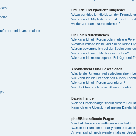
alsch!
Freunde und ignorierte Mitglieder
Wozu benötige ich die Listen der Freunde un
rden?
Wie kann ich Mitglieder zur Liste der Freund
wieder aus den Listen entfernen?
fgefordert, mich anzumelden.
Die Foren durchsuchen
Wie kann ich ein Forum oder mehrere For
Weshalb erhalte ich bei der Suche keine Er
Warum bekomme ich bei der Suche eine lee
Wie kann ich nach Mitgliedern suchen?
Wie kann ich meine eigenen Beiträge und T
Abonnements und Lesezeichen
Was ist der Unterschied zwischen einem L
Wie kann ich ein Lesezeichen auf ein Them
Wie kann ich ein Forum abonnieren?
Wie deaktiviere ich meine Abonnements?
gs?
Dateianhänge
Welche Dateianhänge sind in diesem Forum
Kann ich eine Übersicht all meiner Dateian
phpBB betreffende Fragen
Wer hat diese Forensoftware entwickelt?
Warum ist Funktion x oder y nicht enthalten
An wen soll ich mich wenden, falls es Besc