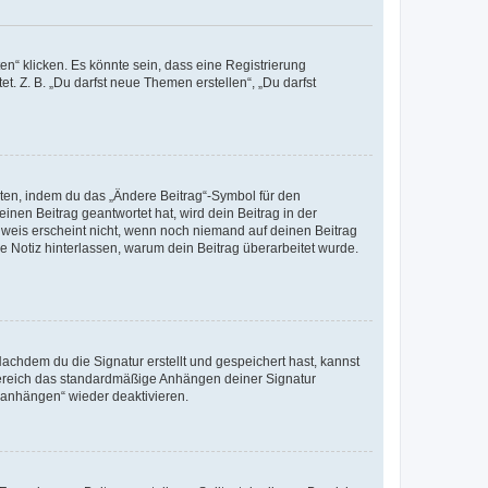
n“ klicken. Es könnte sein, dass eine Registrierung
t. Z. B. „Du darfst neue Themen erstellen“, „Du darfst
iten, indem du das „Ändere Beitrag“-Symbol für den
inen Beitrag geantwortet hat, wird dein Beitrag in der
nweis erscheint nicht, wenn noch niemand auf deinen Beitrag
ne Notiz hinterlassen, warum dein Beitrag überarbeitet wurde.
chdem du die Signatur erstellt und gespeichert hast, kannst
Bereich das standardmäßige Anhängen deiner Signatur
r anhängen“ wieder deaktivieren.