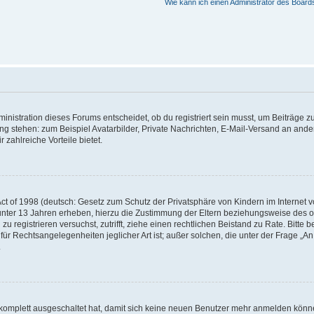
Wie kann ich einen Administrator des Board
istration dieses Forums entscheidet, ob du registriert sein musst, um Beiträge zu s
ung stehen: zum Beispiel Avatarbilder, Private Nachrichten, E-Mail-Versand an ander
 zahlreiche Vorteile bietet.
t of 1998 (deutsch: Gesetz zum Schutz der Privatsphäre von Kindern im Internet vo
unter 13 Jahren erheben, hierzu die Zustimmung der Eltern beziehungsweise des o
h zu registrieren versuchst, zutrifft, ziehe einen rechtlichen Beistand zu Rate. Bit
für Rechtsangelegenheiten jeglicher Art ist; außer solchen, die unter der Frage „
.
g komplett ausgeschaltet hat, damit sich keine neuen Benutzer mehr anmelden könn