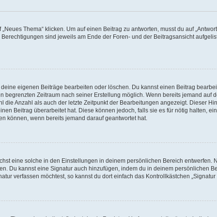
„Neues Thema“ klicken. Um auf einen Beitrag zu antworten, musst du auf „Antworte
e Berechtigungen sind jeweils am Ende der Foren- und der Beitragsansicht aufgeliste
r deine eigenen Beiträge bearbeiten oder löschen. Du kannst einen Beitrag bearbe
inen begrenzten Zeitraum nach seiner Erstellung möglich. Wenn bereits jemand auf de
 die Anzahl als auch der letzte Zeitpunkt der Bearbeitungen angezeigt. Dieser Hi
en Beitrag überarbeitet hat. Diese können jedoch, falls sie es für nötig halten, ei
hen können, wenn bereits jemand darauf geantwortet hat.
st eine solche in den Einstellungen in deinem persönlichen Bereich entwerfen. Na
eren. Du kannst eine Signatur auch hinzufügen, indem du in deinem persönlichen 
atur verfassen möchtest, so kannst du dort einfach das Kontrollkästchen „Signatu