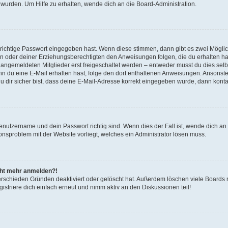
 wurden. Um Hilfe zu erhalten, wende dich an die Board-Administration.
 richtige Passwort eingegeben hast. Wenn diese stimmen, dann gibt es zwei Mögl
tern oder deiner Erziehungsberechtigten den Anweisungen folgen, die du erhalten ha
u angemeldeten Mitglieder erst freigeschaltet werden – entweder musst du dies selbs
. Wenn du eine E-Mail erhalten hast, folge den dort enthaltenen Anweisungen. Ansons
 dir sicher bist, dass deine E-Mail-Adresse korrekt eingegeben wurde, dann kontak
Benutzername und dein Passwort richtig sind. Wenn dies der Fall ist, wende dich a
ionsproblem mit der Website vorliegt, welches ein Administrator lösen muss.
icht mehr anmelden?!
erschieden Gründen deaktiviert oder gelöscht hat. Außerdem löschen viele Boards r
triere dich einfach erneut und nimm aktiv an den Diskussionen teil!