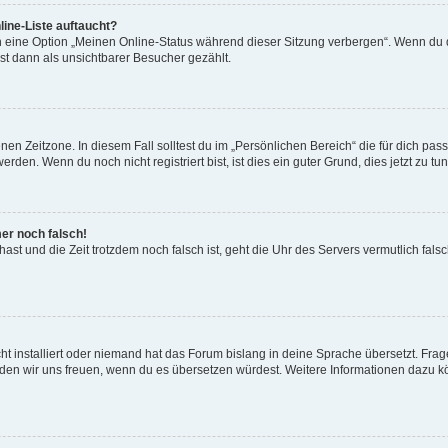
ine-Liste auftaucht?
n eine Option „Meinen Online-Status während dieser Sitzung verbergen“. Wenn du d
st dann als unsichtbarer Besucher gezählt.
en Zeitzone. In diesem Fall solltest du im „Persönlichen Bereich“ die für dich passe
den. Wenn du noch nicht registriert bist, ist dies ein guter Grund, dies jetzt zu tun
mer noch falsch!
t hast und die Zeit trotzdem noch falsch ist, geht die Uhr des Servers vermutlich fal
t installiert oder niemand hat das Forum bislang in deine Sprache übersetzt. Frag
, würden wir uns freuen, wenn du es übersetzen würdest. Weitere Informationen dazu