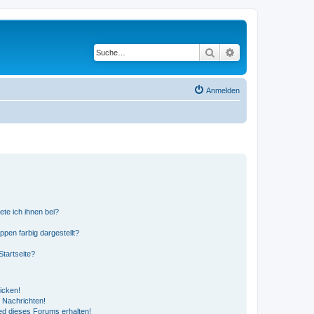
Suche
Erweiterte Suche
Anmelden
ete ich ihnen bei?
en farbig dargestellt?
tartseite?
icken!
 Nachrichten!
ed dieses Forums erhalten!