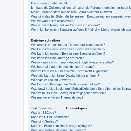
Die Forenuhr geht falsch!
Ich habe die Zeitzone eingestellt, aber die Forenuhr geht immer noch f
Meine Sprache steht auf diesem Board nicht zur Auswahl!
Was sind das für Bilder, die bei meinem Benutzernamen angezeigt we
Wie verwende ich einen Avatar?
Was ist mein Rang und wie kann ich ihn ändern?
Wenn ich bei einem Benutzer auf den E-Mail-Link klicke, werde ich au
Beiträge schreiben
Wie erstelle ich ein neues Thema oder eine Antwort?
Wie kann ich einen Beitrag bearbeiten oder löschen?
Wie kann ich meinem Beitrag eine Signatur anfügen?
Wie kann ich eine Umfrage erstellen?
Wieso kann ich nicht mehr Antwortmöglichkeiten erstellen?
Wie bearbeite oder lösche ich eine Umfrage?
Warum kann ich auf bestimmte Foren nicht zugreifen?
Weshalb kann ich keine Dateianhänge anfügen?
Weshalb wurde ich verwarnt?
Wie kann ich Beiträge den Moderatoren melden?
Was bewirkt die „Speichern“-Schaltfläche beim Schreiben eines Beitra
Warum muss mein Beitrag erst freigegeben werden?
Wie markiere ich ein Thema als neu?
Textformatierung und Thementypen
Was ist BBCode?
Kann ich HTML benutzen?
Was sind Smileys?
Kann ich Bilder in meine Beiträge einfügen?
Was sind globale Bekanntmachungen?