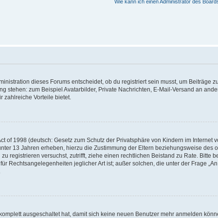
Wie kann ich einen Administrator des Board
istration dieses Forums entscheidet, ob du registriert sein musst, um Beiträge zu s
ung stehen: zum Beispiel Avatarbilder, Private Nachrichten, E-Mail-Versand an ander
 zahlreiche Vorteile bietet.
t of 1998 (deutsch: Gesetz zum Schutz der Privatsphäre von Kindern im Internet vo
unter 13 Jahren erheben, hierzu die Zustimmung der Eltern beziehungsweise des o
h zu registrieren versuchst, zutrifft, ziehe einen rechtlichen Beistand zu Rate. Bit
für Rechtsangelegenheiten jeglicher Art ist; außer solchen, die unter der Frage „
.
g komplett ausgeschaltet hat, damit sich keine neuen Benutzer mehr anmelden könn