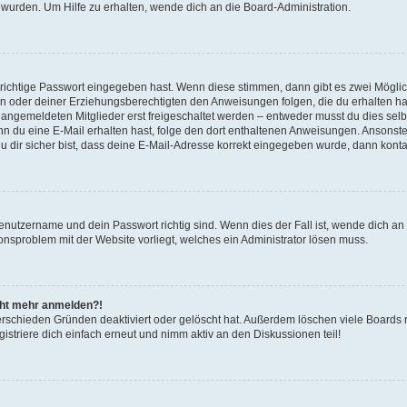
 wurden. Um Hilfe zu erhalten, wende dich an die Board-Administration.
 richtige Passwort eingegeben hast. Wenn diese stimmen, dann gibt es zwei Mögl
tern oder deiner Erziehungsberechtigten den Anweisungen folgen, die du erhalten ha
u angemeldeten Mitglieder erst freigeschaltet werden – entweder musst du dies selbs
. Wenn du eine E-Mail erhalten hast, folge den dort enthaltenen Anweisungen. Ansons
 dir sicher bist, dass deine E-Mail-Adresse korrekt eingegeben wurde, dann kontak
Benutzername und dein Passwort richtig sind. Wenn dies der Fall ist, wende dich a
ionsproblem mit der Website vorliegt, welches ein Administrator lösen muss.
icht mehr anmelden?!
erschieden Gründen deaktiviert oder gelöscht hat. Außerdem löschen viele Boards r
triere dich einfach erneut und nimm aktiv an den Diskussionen teil!