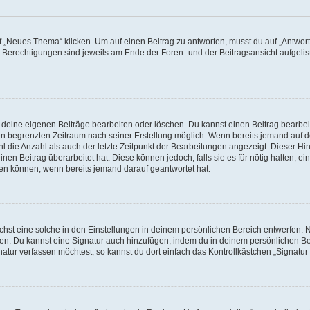
„Neues Thema“ klicken. Um auf einen Beitrag zu antworten, musst du auf „Antworte
e Berechtigungen sind jeweils am Ende der Foren- und der Beitragsansicht aufgeliste
r deine eigenen Beiträge bearbeiten oder löschen. Du kannst einen Beitrag bearbe
inen begrenzten Zeitraum nach seiner Erstellung möglich. Wenn bereits jemand auf de
 die Anzahl als auch der letzte Zeitpunkt der Bearbeitungen angezeigt. Dieser Hi
en Beitrag überarbeitet hat. Diese können jedoch, falls sie es für nötig halten, ei
hen können, wenn bereits jemand darauf geantwortet hat.
st eine solche in den Einstellungen in deinem persönlichen Bereich entwerfen. Na
eren. Du kannst eine Signatur auch hinzufügen, indem du in deinem persönlichen 
atur verfassen möchtest, so kannst du dort einfach das Kontrollkästchen „Signatu