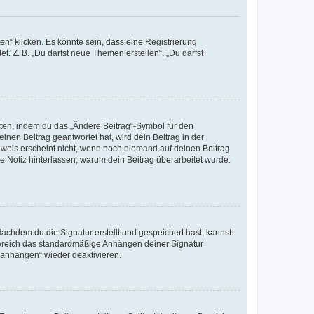
n“ klicken. Es könnte sein, dass eine Registrierung
t. Z. B. „Du darfst neue Themen erstellen“, „Du darfst
iten, indem du das „Ändere Beitrag“-Symbol für den
inen Beitrag geantwortet hat, wird dein Beitrag in der
nweis erscheint nicht, wenn noch niemand auf deinen Beitrag
ne Notiz hinterlassen, warum dein Beitrag überarbeitet wurde.
chdem du die Signatur erstellt und gespeichert hast, kannst
Bereich das standardmäßige Anhängen deiner Signatur
r anhängen“ wieder deaktivieren.