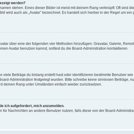
gezeigt werden?
amen stehen. Eines dieser Bilder ist meist mit deinem Rang verknüpft: Oft sind di
ld wird auch als „Avatar“ bezeichnet. Es handelt sich hierbei in der Regel um ein
 Avatar über eine der folgenden vier Methoden hinzufügen: Gravatar, Galerie, Rem
en Avatar benutzen kannst, solltest du die Board-Administration kontaktieren.
viele Beiträge du bislang erstellt hast oder identifizieren bestimmte Benutzer w
 Board-Administration festgelegt wurden. Bitte schreibe keine sinnlosen Beiträge
wird deinen Rang unter Umständen einfach wieder zurücksetzen.
rde ich aufgefordert, mich anzumelden.
ion für Nachrichten an andere Benutzer nutzen, falls diese von der Board-Administ