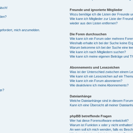
alsch!
Freunde und ignorierte Mitglieder
Wozu benötige ich die Listen der Freunde un
rden?
Wie kann ich Mitglieder zur Liste der Freund
wieder aus den Listen entfernen?
fgefordert, mich anzumelden.
Die Foren durchsuchen
Wie kann ich ein Forum oder mehrere For
Weshalb erhalte ich bei der Suche keine Er
Warum bekomme ich bei der Suche eine lee
Wie kann ich nach Mitgliedern suchen?
Wie kann ich meine eigenen Beiträge und T
Abonnements und Lesezeichen
Was ist der Unterschied zwischen einem L
Wie kann ich ein Lesezeichen auf ein Them
Wie kann ich ein Forum abonnieren?
Wie deaktiviere ich meine Abonnements?
gs?
Dateianhänge
Welche Dateianhänge sind in diesem Forum
Kann ich eine Übersicht all meiner Dateian
phpBB betreffende Fragen
Wer hat diese Forensoftware entwickelt?
Warum ist Funktion x oder y nicht enthalten
An wen soll ich mich wenden, falls es Besc