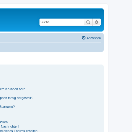
Suche
Erweiterte Suche
Anmelden
ete ich ihnen bei?
en farbig dargestellt?
tartseite?
icken!
 Nachrichten!
ed dieses Forums erhalten!