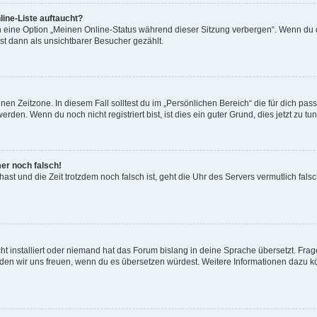
ine-Liste auftaucht?
n eine Option „Meinen Online-Status während dieser Sitzung verbergen“. Wenn du d
st dann als unsichtbarer Besucher gezählt.
en Zeitzone. In diesem Fall solltest du im „Persönlichen Bereich“ die für dich passe
den. Wenn du noch nicht registriert bist, ist dies ein guter Grund, dies jetzt zu tun
mer noch falsch!
t hast und die Zeit trotzdem noch falsch ist, geht die Uhr des Servers vermutlich fal
t installiert oder niemand hat das Forum bislang in deine Sprache übersetzt. Frag
, würden wir uns freuen, wenn du es übersetzen würdest. Weitere Informationen dazu