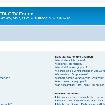
TTA GTV Forum
TTA GT, GTV, GTV 6, GT V8 und TURBODELTA von 1974 bis 86
Benutzer-Stufen und Gruppen
Was sind Administratoren?
Was sind Moderatoren?
Was sind Benutzergruppen?
Wo finde ich die Benutzergruppen und wie tr
Wie werde ich Gruppenleiter?
anmelden?!
Weshalb werden verschiedene Benutzergrupp
Was ist eine Hauptgruppe?
Was bedeutet der „Das Team“-Link auf der S
Private Nachrichten
Ich kann keine Privaten Nachrichten versch
Ich bekomme ständig unerwünschte Private
auftaucht?
Ich habe eine Spam-E-Mail von einem Mitgli