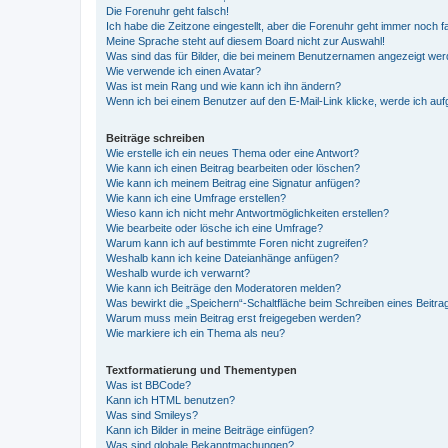
Die Forenuhr geht falsch!
Ich habe die Zeitzone eingestellt, aber die Forenuhr geht immer noch f
Meine Sprache steht auf diesem Board nicht zur Auswahl!
Was sind das für Bilder, die bei meinem Benutzernamen angezeigt we
Wie verwende ich einen Avatar?
Was ist mein Rang und wie kann ich ihn ändern?
Wenn ich bei einem Benutzer auf den E-Mail-Link klicke, werde ich au
Beiträge schreiben
Wie erstelle ich ein neues Thema oder eine Antwort?
Wie kann ich einen Beitrag bearbeiten oder löschen?
Wie kann ich meinem Beitrag eine Signatur anfügen?
Wie kann ich eine Umfrage erstellen?
Wieso kann ich nicht mehr Antwortmöglichkeiten erstellen?
Wie bearbeite oder lösche ich eine Umfrage?
Warum kann ich auf bestimmte Foren nicht zugreifen?
Weshalb kann ich keine Dateianhänge anfügen?
Weshalb wurde ich verwarnt?
Wie kann ich Beiträge den Moderatoren melden?
Was bewirkt die „Speichern“-Schaltfläche beim Schreiben eines Beitra
Warum muss mein Beitrag erst freigegeben werden?
Wie markiere ich ein Thema als neu?
Textformatierung und Thementypen
Was ist BBCode?
Kann ich HTML benutzen?
Was sind Smileys?
Kann ich Bilder in meine Beiträge einfügen?
Was sind globale Bekanntmachungen?