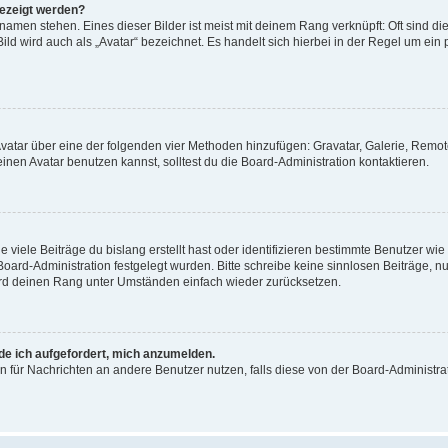
gezeigt werden?
amen stehen. Eines dieser Bilder ist meist mit deinem Rang verknüpft: Oft sind di
ld wird auch als „Avatar“ bezeichnet. Es handelt sich hierbei in der Regel um ein
 Avatar über eine der folgenden vier Methoden hinzufügen: Gravatar, Galerie, Rem
en Avatar benutzen kannst, solltest du die Board-Administration kontaktieren.
viele Beiträge du bislang erstellt hast oder identifizieren bestimmte Benutzer w
 Board-Administration festgelegt wurden. Bitte schreibe keine sinnlosen Beiträge
wird deinen Rang unter Umständen einfach wieder zurücksetzen.
rde ich aufgefordert, mich anzumelden.
ion für Nachrichten an andere Benutzer nutzen, falls diese von der Board-Administ