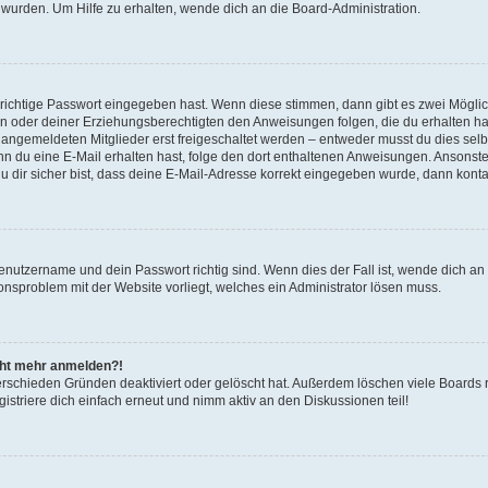
 wurden. Um Hilfe zu erhalten, wende dich an die Board-Administration.
 richtige Passwort eingegeben hast. Wenn diese stimmen, dann gibt es zwei Mögl
tern oder deiner Erziehungsberechtigten den Anweisungen folgen, die du erhalten ha
u angemeldeten Mitglieder erst freigeschaltet werden – entweder musst du dies selbs
. Wenn du eine E-Mail erhalten hast, folge den dort enthaltenen Anweisungen. Ansons
 dir sicher bist, dass deine E-Mail-Adresse korrekt eingegeben wurde, dann kontak
Benutzername und dein Passwort richtig sind. Wenn dies der Fall ist, wende dich a
ionsproblem mit der Website vorliegt, welches ein Administrator lösen muss.
icht mehr anmelden?!
erschieden Gründen deaktiviert oder gelöscht hat. Außerdem löschen viele Boards r
triere dich einfach erneut und nimm aktiv an den Diskussionen teil!