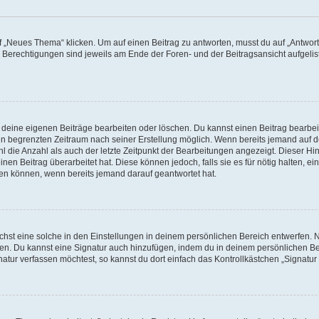
„Neues Thema“ klicken. Um auf einen Beitrag zu antworten, musst du auf „Antworte
e Berechtigungen sind jeweils am Ende der Foren- und der Beitragsansicht aufgeliste
r deine eigenen Beiträge bearbeiten oder löschen. Du kannst einen Beitrag bearbe
inen begrenzten Zeitraum nach seiner Erstellung möglich. Wenn bereits jemand auf de
 die Anzahl als auch der letzte Zeitpunkt der Bearbeitungen angezeigt. Dieser Hi
en Beitrag überarbeitet hat. Diese können jedoch, falls sie es für nötig halten, ei
hen können, wenn bereits jemand darauf geantwortet hat.
st eine solche in den Einstellungen in deinem persönlichen Bereich entwerfen. Na
eren. Du kannst eine Signatur auch hinzufügen, indem du in deinem persönlichen 
atur verfassen möchtest, so kannst du dort einfach das Kontrollkästchen „Signatu