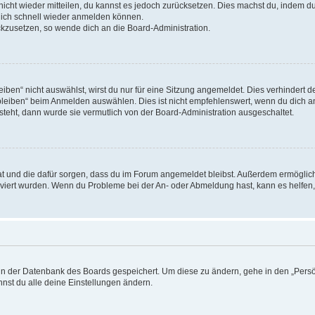
 nicht wieder mitteilen, du kannst es jedoch zurücksetzen. Dies machst du, indem 
 dich schnell wieder anmelden können.
ückzusetzen, so wende dich an die Board-Administration.
en“ nicht auswählst, wirst du nur für eine Sitzung angemeldet. Dies verhindert 
leiben“ beim Anmelden auswählen. Dies ist nicht empfehlenswert, wenn du dich an
 steht, dann wurde sie vermutlich von der Board-Administration ausgeschaltet.
 hat und die dafür sorgen, dass du im Forum angemeldet bleibst. Außerdem ermögli
tiviert wurden. Wenn du Probleme bei der An- oder Abmeldung hast, kann es helfen
n in der Datenbank des Boards gespeichert. Um diese zu ändern, gehe in den „Persö
nst du alle deine Einstellungen ändern.