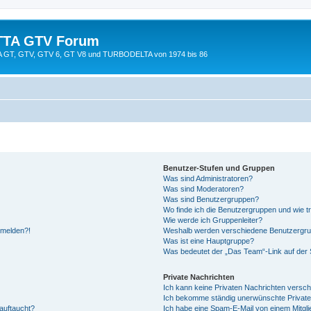
TTA GTV Forum
TTA GT, GTV, GTV 6, GT V8 und TURBODELTA von 1974 bis 86
Benutzer-Stufen und Gruppen
Was sind Administratoren?
Was sind Moderatoren?
Was sind Benutzergruppen?
Wo finde ich die Benutzergruppen und wie tr
Wie werde ich Gruppenleiter?
anmelden?!
Weshalb werden verschiedene Benutzergrupp
Was ist eine Hauptgruppe?
Was bedeutet der „Das Team“-Link auf der S
Private Nachrichten
Ich kann keine Privaten Nachrichten versch
Ich bekomme ständig unerwünschte Private
auftaucht?
Ich habe eine Spam-E-Mail von einem Mitgli