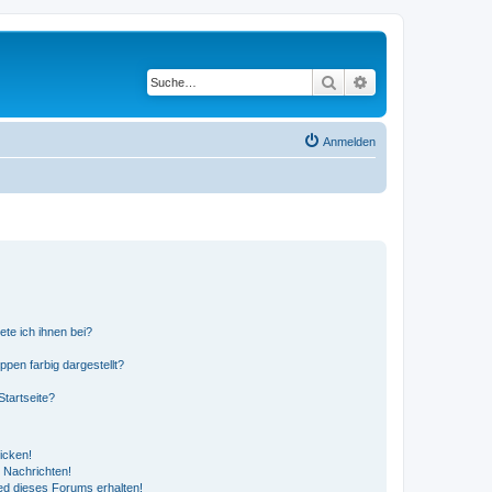
Suche
Erweiterte Suche
Anmelden
ete ich ihnen bei?
en farbig dargestellt?
tartseite?
icken!
 Nachrichten!
ed dieses Forums erhalten!