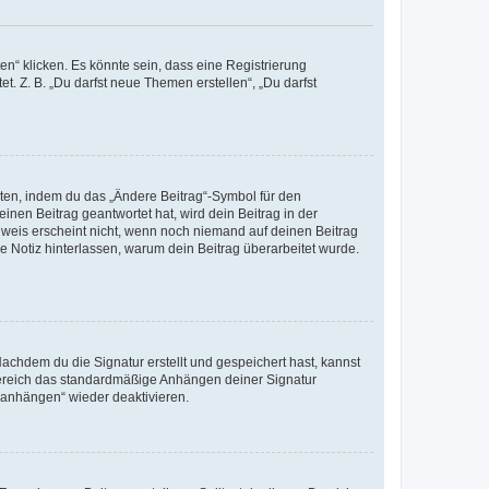
n“ klicken. Es könnte sein, dass eine Registrierung
t. Z. B. „Du darfst neue Themen erstellen“, „Du darfst
iten, indem du das „Ändere Beitrag“-Symbol für den
inen Beitrag geantwortet hat, wird dein Beitrag in der
nweis erscheint nicht, wenn noch niemand auf deinen Beitrag
ne Notiz hinterlassen, warum dein Beitrag überarbeitet wurde.
chdem du die Signatur erstellt und gespeichert hast, kannst
Bereich das standardmäßige Anhängen deiner Signatur
r anhängen“ wieder deaktivieren.