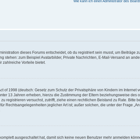
Wie kann ich einen Administrator des Board
istration dieses Forums entscheidet, ob du registriert sein musst, um Beiträge zu s
ung stehen: zum Beispiel Avatarbilder, Private Nachrichten, E-Mail-Versand an ander
 zahlreiche Vorteile bietet.
t of 1998 (deutsch: Gesetz zum Schutz der Privatsphäre von Kindern im Internet vo
unter 13 Jahren erheben, hierzu die Zustimmung der Eltern beziehungsweise des o
h zu registrieren versuchst, zutrifft, ziehe einen rechtlichen Beistand zu Rate. Bit
für Rechtsangelegenheiten jeglicher Art ist; außer solchen, die unter der Frage „
.
g komplett ausgeschaltet hat, damit sich keine neuen Benutzer mehr anmelden könn