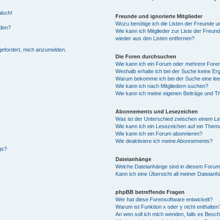
alsch!
Freunde und ignorierte Mitglieder
Wozu benötige ich die Listen der Freunde un
rden?
Wie kann ich Mitglieder zur Liste der Freund
wieder aus den Listen entfernen?
fgefordert, mich anzumelden.
Die Foren durchsuchen
Wie kann ich ein Forum oder mehrere For
Weshalb erhalte ich bei der Suche keine Er
Warum bekomme ich bei der Suche eine lee
Wie kann ich nach Mitgliedern suchen?
Wie kann ich meine eigenen Beiträge und T
Abonnements und Lesezeichen
Was ist der Unterschied zwischen einem L
Wie kann ich ein Lesezeichen auf ein Them
Wie kann ich ein Forum abonnieren?
Wie deaktiviere ich meine Abonnements?
gs?
Dateianhänge
Welche Dateianhänge sind in diesem Forum
Kann ich eine Übersicht all meiner Dateian
phpBB betreffende Fragen
Wer hat diese Forensoftware entwickelt?
Warum ist Funktion x oder y nicht enthalten
An wen soll ich mich wenden, falls es Besc