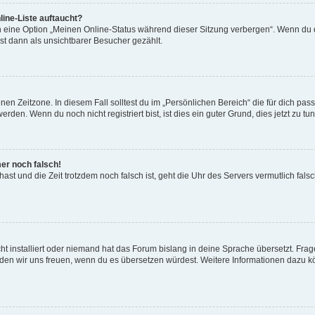
ine-Liste auftaucht?
n eine Option „Meinen Online-Status während dieser Sitzung verbergen“. Wenn du d
st dann als unsichtbarer Besucher gezählt.
en Zeitzone. In diesem Fall solltest du im „Persönlichen Bereich“ die für dich passe
den. Wenn du noch nicht registriert bist, ist dies ein guter Grund, dies jetzt zu tun
mer noch falsch!
t hast und die Zeit trotzdem noch falsch ist, geht die Uhr des Servers vermutlich fal
t installiert oder niemand hat das Forum bislang in deine Sprache übersetzt. Frag
, würden wir uns freuen, wenn du es übersetzen würdest. Weitere Informationen dazu