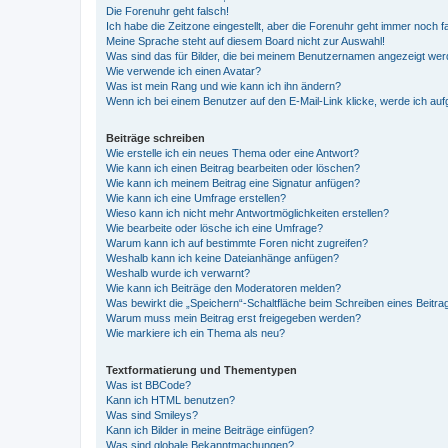
Die Forenuhr geht falsch!
Ich habe die Zeitzone eingestellt, aber die Forenuhr geht immer noch f
Meine Sprache steht auf diesem Board nicht zur Auswahl!
Was sind das für Bilder, die bei meinem Benutzernamen angezeigt we
Wie verwende ich einen Avatar?
Was ist mein Rang und wie kann ich ihn ändern?
Wenn ich bei einem Benutzer auf den E-Mail-Link klicke, werde ich au
Beiträge schreiben
Wie erstelle ich ein neues Thema oder eine Antwort?
Wie kann ich einen Beitrag bearbeiten oder löschen?
Wie kann ich meinem Beitrag eine Signatur anfügen?
Wie kann ich eine Umfrage erstellen?
Wieso kann ich nicht mehr Antwortmöglichkeiten erstellen?
Wie bearbeite oder lösche ich eine Umfrage?
Warum kann ich auf bestimmte Foren nicht zugreifen?
Weshalb kann ich keine Dateianhänge anfügen?
Weshalb wurde ich verwarnt?
Wie kann ich Beiträge den Moderatoren melden?
Was bewirkt die „Speichern“-Schaltfläche beim Schreiben eines Beitra
Warum muss mein Beitrag erst freigegeben werden?
Wie markiere ich ein Thema als neu?
Textformatierung und Thementypen
Was ist BBCode?
Kann ich HTML benutzen?
Was sind Smileys?
Kann ich Bilder in meine Beiträge einfügen?
Was sind globale Bekanntmachungen?