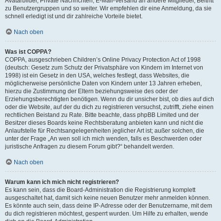
Avatarbilder, Private Nachrichten, E-Mail-Versand an andere Mitglieder, Beitritt
zu Benutzergruppen und so weiter. Wir empfehlen dir eine Anmeldung, da sie
schnell erledigt ist und dir zahlreiche Vorteile bietet.
Nach oben
Was ist COPPA?
COPPA, ausgeschrieben Children’s Online Privacy Protection Act of 1998
(deutsch: Gesetz zum Schutz der Privatsphäre von Kindern im Internet von
1998) ist ein Gesetz in den USA, welches festlegt, dass Websites, die
möglicherweise persönliche Daten von Kindern unter 13 Jahren erheben,
hierzu die Zustimmung der Eltern beziehungsweise des oder der
Erziehungsberechtigten benötigen. Wenn du dir unsicher bist, ob dies auf dich
oder die Website, auf der du dich zu registrieren versuchst, zutrifft, ziehe einen
rechtlichen Beistand zu Rate. Bitte beachte, dass phpBB Limited und der
Besitzer dieses Boards keine Rechtsberatung anbieten kann und nicht die
Anlaufstelle für Rechtsangelegenheiten jeglicher Art ist; außer solchen, die
unter der Frage „An wen soll ich mich wenden, falls es Beschwerden oder
juristische Anfragen zu diesem Forum gibt?“ behandelt werden.
Nach oben
Warum kann ich mich nicht registrieren?
Es kann sein, dass die Board-Administration die Registrierung komplett
ausgeschaltet hat, damit sich keine neuen Benutzer mehr anmelden können.
Es könnte auch sein, dass deine IP-Adresse oder der Benutzername, mit dem
du dich registrieren möchtest, gesperrt wurden. Um Hilfe zu erhalten, wende