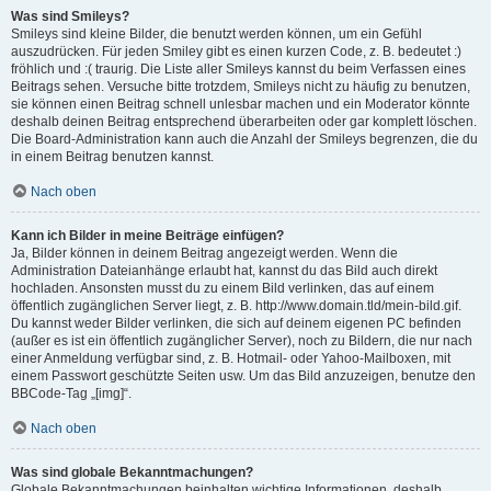
Was sind Smileys?
Smileys sind kleine Bilder, die benutzt werden können, um ein Gefühl
auszudrücken. Für jeden Smiley gibt es einen kurzen Code, z. B. bedeutet :)
fröhlich und :( traurig. Die Liste aller Smileys kannst du beim Verfassen eines
Beitrags sehen. Versuche bitte trotzdem, Smileys nicht zu häufig zu benutzen,
sie können einen Beitrag schnell unlesbar machen und ein Moderator könnte
deshalb deinen Beitrag entsprechend überarbeiten oder gar komplett löschen.
Die Board-Administration kann auch die Anzahl der Smileys begrenzen, die du
in einem Beitrag benutzen kannst.
Nach oben
Kann ich Bilder in meine Beiträge einfügen?
Ja, Bilder können in deinem Beitrag angezeigt werden. Wenn die
Administration Dateianhänge erlaubt hat, kannst du das Bild auch direkt
hochladen. Ansonsten musst du zu einem Bild verlinken, das auf einem
öffentlich zugänglichen Server liegt, z. B. http://www.domain.tld/mein-bild.gif.
Du kannst weder Bilder verlinken, die sich auf deinem eigenen PC befinden
(außer es ist ein öffentlich zugänglicher Server), noch zu Bildern, die nur nach
einer Anmeldung verfügbar sind, z. B. Hotmail- oder Yahoo-Mailboxen, mit
einem Passwort geschützte Seiten usw. Um das Bild anzuzeigen, benutze den
BBCode-Tag „[img]“.
Nach oben
Was sind globale Bekanntmachungen?
Globale Bekanntmachungen beinhalten wichtige Informationen, deshalb