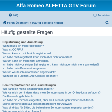
Alfa Romeo ALFETTA GTV Forum
FAQ
Anmelden
S
Foren-Übersicht
Häufig gestellte Fragen
u
Häufig gestellte Fragen
c
h
Registrierung und Anmeldung
Wozu muss ich mich registrieren?
e
Was ist COPPA?
Warum kann ich mich nicht registrieren?
Ich habe mich registriert, kann mich aber nicht anmelden!
Warum kann ich mich nicht anmelden?
Ich habe mich vor einiger Zeit registriert, kann mich aber nicht mehr anmelden?!
Ich habe mein Passwort vergessen!
Warum werde ich automatisch abgemeldet?
Wozu ist die Funktion „Alle Cookies löschen“?
Benutzerpräferenzen und -einstellungen
Wie kann ich meine Einstellungen ändern?
Wie kann ich verhindern, dass mein Benutzername in der Online-Liste auftaucht?
Die Forenuhr geht falsch!
Ich habe die Zeitzone eingestellt, aber die Forenuhr geht immer noch falsch!
Meine Sprache steht auf diesem Board nicht zur Auswahl!
Was sind das für Bilder, die bei meinem Benutzernamen angezeigt werden?
Wie verwende ich einen Avatar?