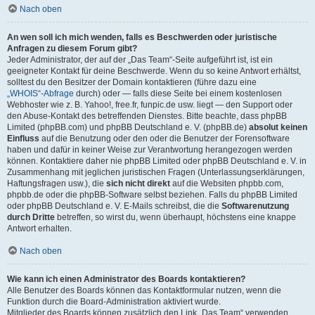
Nach oben
An wen soll ich mich wenden, falls es Beschwerden oder juristische
Anfragen zu diesem Forum gibt?
Jeder Administrator, der auf der „Das Team“-Seite aufgeführt ist, ist ein
geeigneter Kontakt für deine Beschwerde. Wenn du so keine Antwort erhältst,
solltest du den Besitzer der Domain kontaktieren (führe dazu eine
„WHOIS“-Abfrage
durch) oder — falls diese Seite bei einem kostenlosen
Webhoster wie z. B. Yahoo!, free.fr, funpic.de usw. liegt — den Support oder
den Abuse-Kontakt des betreffenden Dienstes. Bitte beachte, dass phpBB
Limited (phpBB.com) und phpBB Deutschland e. V. (phpBB.de)
absolut keinen
Einfluss
auf die Benutzung oder den oder die Benutzer der Forensoftware
haben und dafür in keiner Weise zur Verantwortung herangezogen werden
können. Kontaktiere daher nie phpBB Limited oder phpBB Deutschland e. V. in
Zusammenhang mit jeglichen juristischen Fragen (Unterlassungserklärungen,
Haftungsfragen usw.), die
sich nicht direkt
auf die Websiten phpbb.com,
phpbb.de oder die phpBB-Software selbst beziehen. Falls du phpBB Limited
oder phpBB Deutschland e. V. E-Mails schreibst, die die
Softwarenutzung
durch Dritte
betreffen, so wirst du, wenn überhaupt, höchstens eine knappe
Antwort erhalten.
Nach oben
Wie kann ich einen Administrator des Boards kontaktieren?
Alle Benutzer des Boards können das Kontaktformular nutzen, wenn die
Funktion durch die Board-Administration aktiviert wurde.
Mitglieder des Boards können zusätzlich den Link „Das Team“ verwenden.