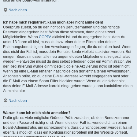
dich an die Board-Administration.
Nach oben
Ich habe mich registriert, kann mich aber nicht anmelden!
Überprüfe zuerst, ob du den richtigen Benutzernamen und das richtige
Passwort eingegeben hast. Wenn diese stimmen, dann gibt es zwei
Möglichkeiten. Wenn
COPPA
aktiviert ist und du angegeben hast, dass du
unter 13 Jahre alt bist, musst du bzw. einer deiner Eltern oder deiner
Erziehungsberechtigten den Anweisungen folgen, die du erhalten hast. Wenn
dies nicht der Fall ist, muss dein Benutzerkonto vielleicht aktiviert werden. Bei
einigen Boards müssen alle neu angemeldeten Mitglieder erst freigeschaltet
werden – entweder musst du dies selbst erledigen oder ein Administrator. Bei
der Registrierung wurde dir mitgeteilt, ob eine Aktivierung nötig ist oder nicht.
Wenn du eine E-Mail erhalten hast, folge den dort enthaltenen Anweisungen.
Ansonsten prüfe, ob du deine E-Mail-Adresse korrekt eingegeben hast oder
die E-Mail von einem Spam-Filter blockiert wurde. Wenn du dir sicher bist,
dass deine E-Mail-Adresse korrekt eingegeben wurde, dann kontaktiere einen
Administrator.
Nach oben
Warum kann ich mich nicht anmelden?
Dafür gibt es viele mögliche Gründe. Prüfe zunächst, ob dein Benutzername
und dein Passwort richtig sind. Wenn dies der Fall ist, wende dich an einen
Board-Administrator, um sicherzugehen, dass du nicht gesperrt wurdest. Es ist
ebenfalls möglich, dass ein Konfigurationsproblem mit der Website vorliegt,