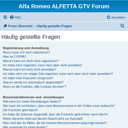
Alfa Romeo ALFETTA GTV Forum
FAQ
Anmelden
S
Foren-Übersicht
Häufig gestellte Fragen
u
Häufig gestellte Fragen
c
h
Registrierung und Anmeldung
Wozu muss ich mich registrieren?
e
Was ist COPPA?
Warum kann ich mich nicht registrieren?
Ich habe mich registriert, kann mich aber nicht anmelden!
Warum kann ich mich nicht anmelden?
Ich habe mich vor einiger Zeit registriert, kann mich aber nicht mehr anmelden?!
Ich habe mein Passwort vergessen!
Warum werde ich automatisch abgemeldet?
Wozu ist die Funktion „Alle Cookies löschen“?
Benutzerpräferenzen und -einstellungen
Wie kann ich meine Einstellungen ändern?
Wie kann ich verhindern, dass mein Benutzername in der Online-Liste auftaucht?
Die Forenuhr geht falsch!
Ich habe die Zeitzone eingestellt, aber die Forenuhr geht immer noch falsch!
Meine Sprache steht auf diesem Board nicht zur Auswahl!
Was sind das für Bilder, die bei meinem Benutzernamen angezeigt werden?
Wie verwende ich einen Avatar?