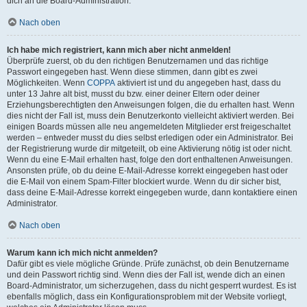
dich an die Board-Administration.
Nach oben
Ich habe mich registriert, kann mich aber nicht anmelden!
Überprüfe zuerst, ob du den richtigen Benutzernamen und das richtige
Passwort eingegeben hast. Wenn diese stimmen, dann gibt es zwei
Möglichkeiten. Wenn
COPPA
aktiviert ist und du angegeben hast, dass du
unter 13 Jahre alt bist, musst du bzw. einer deiner Eltern oder deiner
Erziehungsberechtigten den Anweisungen folgen, die du erhalten hast. Wenn
dies nicht der Fall ist, muss dein Benutzerkonto vielleicht aktiviert werden. Bei
einigen Boards müssen alle neu angemeldeten Mitglieder erst freigeschaltet
werden – entweder musst du dies selbst erledigen oder ein Administrator. Bei
der Registrierung wurde dir mitgeteilt, ob eine Aktivierung nötig ist oder nicht.
Wenn du eine E-Mail erhalten hast, folge den dort enthaltenen Anweisungen.
Ansonsten prüfe, ob du deine E-Mail-Adresse korrekt eingegeben hast oder
die E-Mail von einem Spam-Filter blockiert wurde. Wenn du dir sicher bist,
dass deine E-Mail-Adresse korrekt eingegeben wurde, dann kontaktiere einen
Administrator.
Nach oben
Warum kann ich mich nicht anmelden?
Dafür gibt es viele mögliche Gründe. Prüfe zunächst, ob dein Benutzername
und dein Passwort richtig sind. Wenn dies der Fall ist, wende dich an einen
Board-Administrator, um sicherzugehen, dass du nicht gesperrt wurdest. Es ist
ebenfalls möglich, dass ein Konfigurationsproblem mit der Website vorliegt,