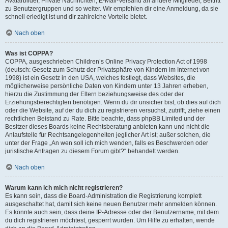
Avatarbilder, Private Nachrichten, E-Mail-Versand an andere Mitglieder, Beitritt
zu Benutzergruppen und so weiter. Wir empfehlen dir eine Anmeldung, da sie
schnell erledigt ist und dir zahlreiche Vorteile bietet.
Nach oben
Was ist COPPA?
COPPA, ausgeschrieben Children’s Online Privacy Protection Act of 1998
(deutsch: Gesetz zum Schutz der Privatsphäre von Kindern im Internet von
1998) ist ein Gesetz in den USA, welches festlegt, dass Websites, die
möglicherweise persönliche Daten von Kindern unter 13 Jahren erheben,
hierzu die Zustimmung der Eltern beziehungsweise des oder der
Erziehungsberechtigten benötigen. Wenn du dir unsicher bist, ob dies auf dich
oder die Website, auf der du dich zu registrieren versuchst, zutrifft, ziehe einen
rechtlichen Beistand zu Rate. Bitte beachte, dass phpBB Limited und der
Besitzer dieses Boards keine Rechtsberatung anbieten kann und nicht die
Anlaufstelle für Rechtsangelegenheiten jeglicher Art ist; außer solchen, die
unter der Frage „An wen soll ich mich wenden, falls es Beschwerden oder
juristische Anfragen zu diesem Forum gibt?“ behandelt werden.
Nach oben
Warum kann ich mich nicht registrieren?
Es kann sein, dass die Board-Administration die Registrierung komplett
ausgeschaltet hat, damit sich keine neuen Benutzer mehr anmelden können.
Es könnte auch sein, dass deine IP-Adresse oder der Benutzername, mit dem
du dich registrieren möchtest, gesperrt wurden. Um Hilfe zu erhalten, wende