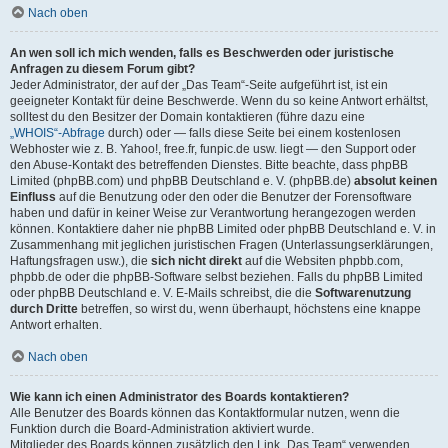
Nach oben
An wen soll ich mich wenden, falls es Beschwerden oder juristische
Anfragen zu diesem Forum gibt?
Jeder Administrator, der auf der „Das Team“-Seite aufgeführt ist, ist ein
geeigneter Kontakt für deine Beschwerde. Wenn du so keine Antwort erhältst,
solltest du den Besitzer der Domain kontaktieren (führe dazu eine
„WHOIS“-Abfrage
durch) oder — falls diese Seite bei einem kostenlosen
Webhoster wie z. B. Yahoo!, free.fr, funpic.de usw. liegt — den Support oder
den Abuse-Kontakt des betreffenden Dienstes. Bitte beachte, dass phpBB
Limited (phpBB.com) und phpBB Deutschland e. V. (phpBB.de)
absolut keinen
Einfluss
auf die Benutzung oder den oder die Benutzer der Forensoftware
haben und dafür in keiner Weise zur Verantwortung herangezogen werden
können. Kontaktiere daher nie phpBB Limited oder phpBB Deutschland e. V. in
Zusammenhang mit jeglichen juristischen Fragen (Unterlassungserklärungen,
Haftungsfragen usw.), die
sich nicht direkt
auf die Websiten phpbb.com,
phpbb.de oder die phpBB-Software selbst beziehen. Falls du phpBB Limited
oder phpBB Deutschland e. V. E-Mails schreibst, die die
Softwarenutzung
durch Dritte
betreffen, so wirst du, wenn überhaupt, höchstens eine knappe
Antwort erhalten.
Nach oben
Wie kann ich einen Administrator des Boards kontaktieren?
Alle Benutzer des Boards können das Kontaktformular nutzen, wenn die
Funktion durch die Board-Administration aktiviert wurde.
Mitglieder des Boards können zusätzlich den Link „Das Team“ verwenden.