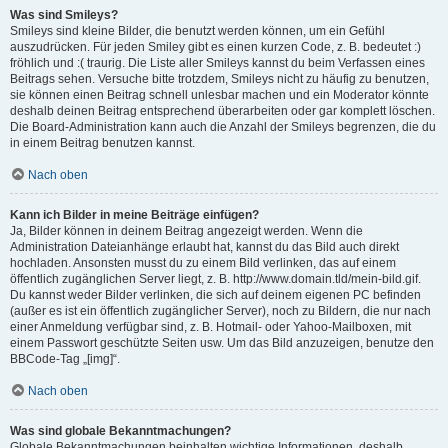
Was sind Smileys?
Smileys sind kleine Bilder, die benutzt werden können, um ein Gefühl
auszudrücken. Für jeden Smiley gibt es einen kurzen Code, z. B. bedeutet :)
fröhlich und :( traurig. Die Liste aller Smileys kannst du beim Verfassen eines
Beitrags sehen. Versuche bitte trotzdem, Smileys nicht zu häufig zu benutzen,
sie können einen Beitrag schnell unlesbar machen und ein Moderator könnte
deshalb deinen Beitrag entsprechend überarbeiten oder gar komplett löschen.
Die Board-Administration kann auch die Anzahl der Smileys begrenzen, die du
in einem Beitrag benutzen kannst.
Nach oben
Kann ich Bilder in meine Beiträge einfügen?
Ja, Bilder können in deinem Beitrag angezeigt werden. Wenn die
Administration Dateianhänge erlaubt hat, kannst du das Bild auch direkt
hochladen. Ansonsten musst du zu einem Bild verlinken, das auf einem
öffentlich zugänglichen Server liegt, z. B. http://www.domain.tld/mein-bild.gif.
Du kannst weder Bilder verlinken, die sich auf deinem eigenen PC befinden
(außer es ist ein öffentlich zugänglicher Server), noch zu Bildern, die nur nach
einer Anmeldung verfügbar sind, z. B. Hotmail- oder Yahoo-Mailboxen, mit
einem Passwort geschützte Seiten usw. Um das Bild anzuzeigen, benutze den
BBCode-Tag „[img]“.
Nach oben
Was sind globale Bekanntmachungen?
Globale Bekanntmachungen beinhalten wichtige Informationen, deshalb