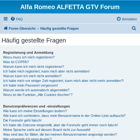
Alfa Romeo ALFETTA GTV Forum
FAQ
Anmelden
S
Foren-Übersicht
Häufig gestellte Fragen
u
Häufig gestellte Fragen
c
h
Registrierung und Anmeldung
Wozu muss ich mich registrieren?
e
Was ist COPPA?
Warum kann ich mich nicht registrieren?
Ich habe mich registriert, kann mich aber nicht anmelden!
Warum kann ich mich nicht anmelden?
Ich habe mich vor einiger Zeit registriert, kann mich aber nicht mehr anmelden?!
Ich habe mein Passwort vergessen!
Warum werde ich automatisch abgemeldet?
Wozu ist die Funktion „Alle Cookies löschen“?
Benutzerpräferenzen und -einstellungen
Wie kann ich meine Einstellungen ändern?
Wie kann ich verhindern, dass mein Benutzername in der Online-Liste auftaucht?
Die Forenuhr geht falsch!
Ich habe die Zeitzone eingestellt, aber die Forenuhr geht immer noch falsch!
Meine Sprache steht auf diesem Board nicht zur Auswahl!
Was sind das für Bilder, die bei meinem Benutzernamen angezeigt werden?
Wie verwende ich einen Avatar?