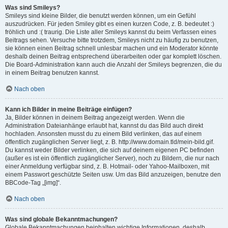
Was sind Smileys?
Smileys sind kleine Bilder, die benutzt werden können, um ein Gefühl
auszudrücken. Für jeden Smiley gibt es einen kurzen Code, z. B. bedeutet :)
fröhlich und :( traurig. Die Liste aller Smileys kannst du beim Verfassen eines
Beitrags sehen. Versuche bitte trotzdem, Smileys nicht zu häufig zu benutzen,
sie können einen Beitrag schnell unlesbar machen und ein Moderator könnte
deshalb deinen Beitrag entsprechend überarbeiten oder gar komplett löschen.
Die Board-Administration kann auch die Anzahl der Smileys begrenzen, die du
in einem Beitrag benutzen kannst.
Nach oben
Kann ich Bilder in meine Beiträge einfügen?
Ja, Bilder können in deinem Beitrag angezeigt werden. Wenn die
Administration Dateianhänge erlaubt hat, kannst du das Bild auch direkt
hochladen. Ansonsten musst du zu einem Bild verlinken, das auf einem
öffentlich zugänglichen Server liegt, z. B. http://www.domain.tld/mein-bild.gif.
Du kannst weder Bilder verlinken, die sich auf deinem eigenen PC befinden
(außer es ist ein öffentlich zugänglicher Server), noch zu Bildern, die nur nach
einer Anmeldung verfügbar sind, z. B. Hotmail- oder Yahoo-Mailboxen, mit
einem Passwort geschützte Seiten usw. Um das Bild anzuzeigen, benutze den
BBCode-Tag „[img]“.
Nach oben
Was sind globale Bekanntmachungen?
Globale Bekanntmachungen beinhalten wichtige Informationen, deshalb