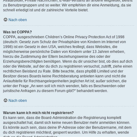
Avatarbilder, Private Nachrichten, E-Mail-Versand an andere Mitglieder, Beitritt
zu Benutzergruppen und so weiter. Wir empfehlen dir eine Anmeldung, da sie
schnell erledigt ist und dir zahlreiche Vorteile bietet.
Nach oben
Was ist COPPA?
COPPA, ausgeschrieben Children’s Online Privacy Protection Act of 1998
(deutsch: Gesetz zum Schutz der Privatsphäre von Kindern im Internet von
1998) ist ein Gesetz in den USA, welches festlegt, dass Websites, die
möglicherweise persönliche Daten von Kindern unter 13 Jahren erheben,
hierzu die Zustimmung der Eltern beziehungsweise des oder der
Erziehungsberechtigten benötigen. Wenn du dir unsicher bist, ob dies auf dich
oder die Website, auf der du dich zu registrieren versuchst, zutrifft, ziehe einen
rechtlichen Beistand zu Rate. Bitte beachte, dass phpBB Limited und der
Besitzer dieses Boards keine Rechtsberatung anbieten kann und nicht die
Anlaufstelle für Rechtsangelegenheiten jeglicher Art ist; außer solchen, die
unter der Frage „An wen soll ich mich wenden, falls es Beschwerden oder
juristische Anfragen zu diesem Forum gibt?“ behandelt werden.
Nach oben
Warum kann ich mich nicht registrieren?
Es kann sein, dass die Board-Administration die Registrierung komplett
ausgeschaltet hat, damit sich keine neuen Benutzer mehr anmelden können.
Es könnte auch sein, dass deine IP-Adresse oder der Benutzername, mit dem
du dich registrieren möchtest, gesperrt wurden. Um Hilfe zu erhalten, wende