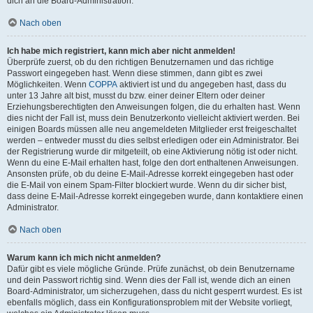
dich an die Board-Administration.
Nach oben
Ich habe mich registriert, kann mich aber nicht anmelden!
Überprüfe zuerst, ob du den richtigen Benutzernamen und das richtige
Passwort eingegeben hast. Wenn diese stimmen, dann gibt es zwei
Möglichkeiten. Wenn
COPPA
aktiviert ist und du angegeben hast, dass du
unter 13 Jahre alt bist, musst du bzw. einer deiner Eltern oder deiner
Erziehungsberechtigten den Anweisungen folgen, die du erhalten hast. Wenn
dies nicht der Fall ist, muss dein Benutzerkonto vielleicht aktiviert werden. Bei
einigen Boards müssen alle neu angemeldeten Mitglieder erst freigeschaltet
werden – entweder musst du dies selbst erledigen oder ein Administrator. Bei
der Registrierung wurde dir mitgeteilt, ob eine Aktivierung nötig ist oder nicht.
Wenn du eine E-Mail erhalten hast, folge den dort enthaltenen Anweisungen.
Ansonsten prüfe, ob du deine E-Mail-Adresse korrekt eingegeben hast oder
die E-Mail von einem Spam-Filter blockiert wurde. Wenn du dir sicher bist,
dass deine E-Mail-Adresse korrekt eingegeben wurde, dann kontaktiere einen
Administrator.
Nach oben
Warum kann ich mich nicht anmelden?
Dafür gibt es viele mögliche Gründe. Prüfe zunächst, ob dein Benutzername
und dein Passwort richtig sind. Wenn dies der Fall ist, wende dich an einen
Board-Administrator, um sicherzugehen, dass du nicht gesperrt wurdest. Es ist
ebenfalls möglich, dass ein Konfigurationsproblem mit der Website vorliegt,