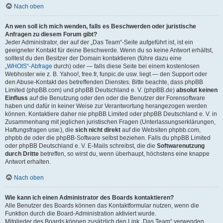
Nach oben
An wen soll ich mich wenden, falls es Beschwerden oder juristische
Anfragen zu diesem Forum gibt?
Jeder Administrator, der auf der „Das Team“-Seite aufgeführt ist, ist ein
geeigneter Kontakt für deine Beschwerde. Wenn du so keine Antwort erhältst,
solltest du den Besitzer der Domain kontaktieren (führe dazu eine
„WHOIS“-Abfrage
durch) oder — falls diese Seite bei einem kostenlosen
Webhoster wie z. B. Yahoo!, free.fr, funpic.de usw. liegt — den Support oder
den Abuse-Kontakt des betreffenden Dienstes. Bitte beachte, dass phpBB
Limited (phpBB.com) und phpBB Deutschland e. V. (phpBB.de)
absolut keinen
Einfluss
auf die Benutzung oder den oder die Benutzer der Forensoftware
haben und dafür in keiner Weise zur Verantwortung herangezogen werden
können. Kontaktiere daher nie phpBB Limited oder phpBB Deutschland e. V. in
Zusammenhang mit jeglichen juristischen Fragen (Unterlassungserklärungen,
Haftungsfragen usw.), die
sich nicht direkt
auf die Websiten phpbb.com,
phpbb.de oder die phpBB-Software selbst beziehen. Falls du phpBB Limited
oder phpBB Deutschland e. V. E-Mails schreibst, die die
Softwarenutzung
durch Dritte
betreffen, so wirst du, wenn überhaupt, höchstens eine knappe
Antwort erhalten.
Nach oben
Wie kann ich einen Administrator des Boards kontaktieren?
Alle Benutzer des Boards können das Kontaktformular nutzen, wenn die
Funktion durch die Board-Administration aktiviert wurde.
Mitglieder des Boards können zusätzlich den Link „Das Team“ verwenden.