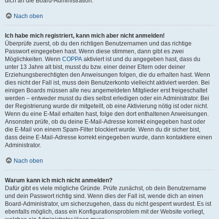
dich an die Board-Administration.
Nach oben
Ich habe mich registriert, kann mich aber nicht anmelden!
Überprüfe zuerst, ob du den richtigen Benutzernamen und das richtige
Passwort eingegeben hast. Wenn diese stimmen, dann gibt es zwei
Möglichkeiten. Wenn
COPPA
aktiviert ist und du angegeben hast, dass du
unter 13 Jahre alt bist, musst du bzw. einer deiner Eltern oder deiner
Erziehungsberechtigten den Anweisungen folgen, die du erhalten hast. Wenn
dies nicht der Fall ist, muss dein Benutzerkonto vielleicht aktiviert werden. Bei
einigen Boards müssen alle neu angemeldeten Mitglieder erst freigeschaltet
werden – entweder musst du dies selbst erledigen oder ein Administrator. Bei
der Registrierung wurde dir mitgeteilt, ob eine Aktivierung nötig ist oder nicht.
Wenn du eine E-Mail erhalten hast, folge den dort enthaltenen Anweisungen.
Ansonsten prüfe, ob du deine E-Mail-Adresse korrekt eingegeben hast oder
die E-Mail von einem Spam-Filter blockiert wurde. Wenn du dir sicher bist,
dass deine E-Mail-Adresse korrekt eingegeben wurde, dann kontaktiere einen
Administrator.
Nach oben
Warum kann ich mich nicht anmelden?
Dafür gibt es viele mögliche Gründe. Prüfe zunächst, ob dein Benutzername
und dein Passwort richtig sind. Wenn dies der Fall ist, wende dich an einen
Board-Administrator, um sicherzugehen, dass du nicht gesperrt wurdest. Es ist
ebenfalls möglich, dass ein Konfigurationsproblem mit der Website vorliegt,