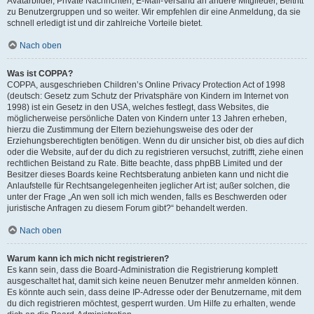
Avatarbilder, Private Nachrichten, E-Mail-Versand an andere Mitglieder, Beitritt
zu Benutzergruppen und so weiter. Wir empfehlen dir eine Anmeldung, da sie
schnell erledigt ist und dir zahlreiche Vorteile bietet.
Nach oben
Was ist COPPA?
COPPA, ausgeschrieben Children’s Online Privacy Protection Act of 1998
(deutsch: Gesetz zum Schutz der Privatsphäre von Kindern im Internet von
1998) ist ein Gesetz in den USA, welches festlegt, dass Websites, die
möglicherweise persönliche Daten von Kindern unter 13 Jahren erheben,
hierzu die Zustimmung der Eltern beziehungsweise des oder der
Erziehungsberechtigten benötigen. Wenn du dir unsicher bist, ob dies auf dich
oder die Website, auf der du dich zu registrieren versuchst, zutrifft, ziehe einen
rechtlichen Beistand zu Rate. Bitte beachte, dass phpBB Limited und der
Besitzer dieses Boards keine Rechtsberatung anbieten kann und nicht die
Anlaufstelle für Rechtsangelegenheiten jeglicher Art ist; außer solchen, die
unter der Frage „An wen soll ich mich wenden, falls es Beschwerden oder
juristische Anfragen zu diesem Forum gibt?“ behandelt werden.
Nach oben
Warum kann ich mich nicht registrieren?
Es kann sein, dass die Board-Administration die Registrierung komplett
ausgeschaltet hat, damit sich keine neuen Benutzer mehr anmelden können.
Es könnte auch sein, dass deine IP-Adresse oder der Benutzername, mit dem
du dich registrieren möchtest, gesperrt wurden. Um Hilfe zu erhalten, wende