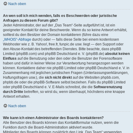
Nach oben
An wen soll ich mich wenden, falls es Beschwerden oder juristische
Anfragen zu diesem Forum gibt?
Jeder Administrator, der auf der „Das Team“-Seite aufgeführt ist, ist ein
geeigneter Kontakt für deine Beschwerde. Wenn du so keine Antwort erhältst,
solltest du den Besitzer der Domain kontaktieren (führe dazu eine
„WHOIS“-Abfrage
durch) oder — falls diese Seite bei einem kostenlosen
Webhoster wie z. B. Yahoo!, free.fr, funpic.de usw. liegt — den Support oder
den Abuse-Kontakt des betreffenden Dienstes. Bitte beachte, dass phpBB
Limited (phpBB.com) und phpBB Deutschland e. V. (phpBB.de)
absolut keinen
Einfluss
auf die Benutzung oder den oder die Benutzer der Forensoftware
haben und dafür in keiner Weise zur Verantwortung herangezogen werden
können. Kontaktiere daher nie phpBB Limited oder phpBB Deutschland e. V. in
Zusammenhang mit jeglichen juristischen Fragen (Unterlassungserklärungen,
Haftungsfragen usw.), die
sich nicht direkt
auf die Websiten phpbb.com,
phpbb.de oder die phpBB-Software selbst beziehen. Falls du phpBB Limited
oder phpBB Deutschland e. V. E-Mails schreibst, die die
Softwarenutzung
durch Dritte
betreffen, so wirst du, wenn überhaupt, höchstens eine knappe
Antwort erhalten.
Nach oben
Wie kann ich einen Administrator des Boards kontaktieren?
Alle Benutzer des Boards können das Kontaktformular nutzen, wenn die
Funktion durch die Board-Administration aktiviert wurde.
Mitglieder des Boards können zusätzlich den Link „Das Team“ verwenden.