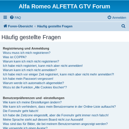
Alfa Romeo ALFETTA GTV Forum
FAQ
Anmelden
S
Foren-Übersicht
Häufig gestellte Fragen
u
Häufig gestellte Fragen
c
h
Registrierung und Anmeldung
Wozu muss ich mich registrieren?
e
Was ist COPPA?
Warum kann ich mich nicht registrieren?
Ich habe mich registriert, kann mich aber nicht anmelden!
Warum kann ich mich nicht anmelden?
Ich habe mich vor einiger Zeit registriert, kann mich aber nicht mehr anmelden?!
Ich habe mein Passwort vergessen!
Warum werde ich automatisch abgemeldet?
Wozu ist die Funktion „Alle Cookies löschen“?
Benutzerpräferenzen und -einstellungen
Wie kann ich meine Einstellungen ändern?
Wie kann ich verhindern, dass mein Benutzername in der Online-Liste auftaucht?
Die Forenuhr geht falsch!
Ich habe die Zeitzone eingestellt, aber die Forenuhr geht immer noch falsch!
Meine Sprache steht auf diesem Board nicht zur Auswahl!
Was sind das für Bilder, die bei meinem Benutzernamen angezeigt werden?
Wie verwende ich einen Avatar?