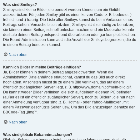
Was sind Smileys?
Smileys sind kleine Bilder, die benutzt werden können, um ein Gefühl
auszudrücken. Für jeden Smiley gibt es einen kurzen Code, z. B. bedeutet :)
fröhlich und :( traurig. Die Liste aller Smileys kannst du beim Verfassen eines
Beitrags sehen. Versuche bitte trotzdem, Smileys nicht zu häufig zu benutzen,
sie können einen Beitrag schnell unlesbar machen und ein Moderator könnte
deshalb deinen Beitrag entsprechend überarbeiten oder gar komplett löschen.
Die Board-Administration kann auch die Anzahl der Smileys begrenzen, die du
in einem Beitrag benutzen kannst.
Nach oben
Kann ich Bilder in meine Beiträge einfügen?
Ja, Bilder können in deinem Beitrag angezeigt werden. Wenn die
Administration Dateianhänge erlaubt hat, kannst du das Bild auch direkt
hochladen. Ansonsten musst du zu einem Bild verlinken, das auf einem
öffentlich zugänglichen Server liegt, z. B. http://www.domain.tld/mein-bild.gif.
Du kannst weder Bilder verlinken, die sich auf deinem eigenen PC befinden
(außer es ist ein öffentlich zugänglicher Server), noch zu Bildern, die nur nach
einer Anmeldung verfügbar sind, z. B. Hotmail- oder Yahoo-Mailboxen, mit
einem Passwort geschützte Seiten usw. Um das Bild anzuzeigen, benutze den
BBCode-Tag „[img]“.
Nach oben
Was sind globale Bekanntmachungen?
Globale Bekanntmachungen beinhalten wichtige Informationen, deshalb