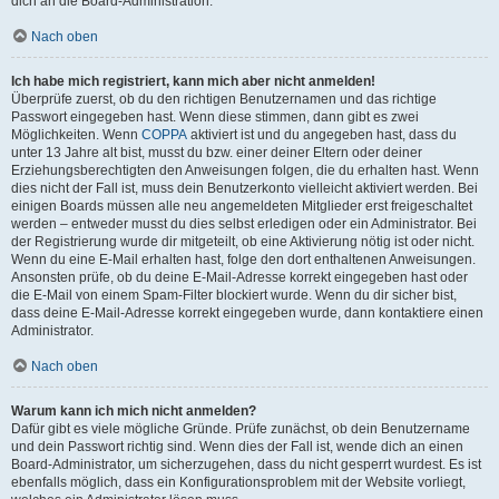
dich an die Board-Administration.
Nach oben
Ich habe mich registriert, kann mich aber nicht anmelden!
Überprüfe zuerst, ob du den richtigen Benutzernamen und das richtige
Passwort eingegeben hast. Wenn diese stimmen, dann gibt es zwei
Möglichkeiten. Wenn
COPPA
aktiviert ist und du angegeben hast, dass du
unter 13 Jahre alt bist, musst du bzw. einer deiner Eltern oder deiner
Erziehungsberechtigten den Anweisungen folgen, die du erhalten hast. Wenn
dies nicht der Fall ist, muss dein Benutzerkonto vielleicht aktiviert werden. Bei
einigen Boards müssen alle neu angemeldeten Mitglieder erst freigeschaltet
werden – entweder musst du dies selbst erledigen oder ein Administrator. Bei
der Registrierung wurde dir mitgeteilt, ob eine Aktivierung nötig ist oder nicht.
Wenn du eine E-Mail erhalten hast, folge den dort enthaltenen Anweisungen.
Ansonsten prüfe, ob du deine E-Mail-Adresse korrekt eingegeben hast oder
die E-Mail von einem Spam-Filter blockiert wurde. Wenn du dir sicher bist,
dass deine E-Mail-Adresse korrekt eingegeben wurde, dann kontaktiere einen
Administrator.
Nach oben
Warum kann ich mich nicht anmelden?
Dafür gibt es viele mögliche Gründe. Prüfe zunächst, ob dein Benutzername
und dein Passwort richtig sind. Wenn dies der Fall ist, wende dich an einen
Board-Administrator, um sicherzugehen, dass du nicht gesperrt wurdest. Es ist
ebenfalls möglich, dass ein Konfigurationsproblem mit der Website vorliegt,