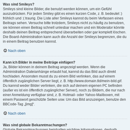
Was sind Smileys?
Smileys sind kleine Bilder, die benutzt werden können, um ein Gefühl
auszudrücken. Für jeden Smiley gibt es einen kurzen Code, z. B. bedeutet :)
fröhlich und :( traurig. Die Liste aller Smileys kannst du beim Verfassen eines
Beitrags sehen. Versuche bitte trotzdem, Smileys nicht zu häufig zu benutzen,
sie können einen Beitrag schnell unlesbar machen und ein Moderator könnte
deshalb deinen Beitrag entsprechend überarbeiten oder gar komplett löschen.
Die Board-Administration kann auch die Anzahl der Smileys begrenzen, die du
in einem Beitrag benutzen kannst.
Nach oben
Kann ich Bilder in meine Beiträge einfügen?
Ja, Bilder können in deinem Beitrag angezeigt werden. Wenn die
Administration Dateianhänge erlaubt hat, kannst du das Bild auch direkt
hochladen. Ansonsten musst du zu einem Bild verlinken, das auf einem
öffentlich zugänglichen Server liegt, z. B. http://www.domain.tld/mein-bild.gif.
Du kannst weder Bilder verlinken, die sich auf deinem eigenen PC befinden
(außer es ist ein öffentlich zugänglicher Server), noch zu Bildern, die nur nach
einer Anmeldung verfügbar sind, z. B. Hotmail- oder Yahoo-Mailboxen, mit
einem Passwort geschützte Seiten usw. Um das Bild anzuzeigen, benutze den
BBCode-Tag „[img]“.
Nach oben
Was sind globale Bekanntmachungen?
Globale Bekanntmachungen beinhalten wichtige Informationen, deshalb