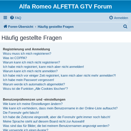
Alfa Romeo ALFETTA GTV Forum
FAQ
Anmelden
S
Foren-Übersicht
Häufig gestellte Fragen
u
Häufig gestellte Fragen
c
h
Registrierung und Anmeldung
Wozu muss ich mich registrieren?
e
Was ist COPPA?
Warum kann ich mich nicht registrieren?
Ich habe mich registriert, kann mich aber nicht anmelden!
Warum kann ich mich nicht anmelden?
Ich habe mich vor einiger Zeit registriert, kann mich aber nicht mehr anmelden?!
Ich habe mein Passwort vergessen!
Warum werde ich automatisch abgemeldet?
Wozu ist die Funktion „Alle Cookies löschen“?
Benutzerpräferenzen und -einstellungen
Wie kann ich meine Einstellungen ändern?
Wie kann ich verhindern, dass mein Benutzername in der Online-Liste auftaucht?
Die Forenuhr geht falsch!
Ich habe die Zeitzone eingestellt, aber die Forenuhr geht immer noch falsch!
Meine Sprache steht auf diesem Board nicht zur Auswahl!
Was sind das für Bilder, die bei meinem Benutzernamen angezeigt werden?
Wie verwende ich einen Avatar?