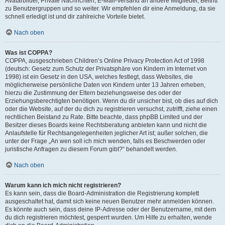
Avatarbilder, Private Nachrichten, E-Mail-Versand an andere Mitglieder, Beitritt
zu Benutzergruppen und so weiter. Wir empfehlen dir eine Anmeldung, da sie
schnell erledigt ist und dir zahlreiche Vorteile bietet.
Nach oben
Was ist COPPA?
COPPA, ausgeschrieben Children’s Online Privacy Protection Act of 1998
(deutsch: Gesetz zum Schutz der Privatsphäre von Kindern im Internet von
1998) ist ein Gesetz in den USA, welches festlegt, dass Websites, die
möglicherweise persönliche Daten von Kindern unter 13 Jahren erheben,
hierzu die Zustimmung der Eltern beziehungsweise des oder der
Erziehungsberechtigten benötigen. Wenn du dir unsicher bist, ob dies auf dich
oder die Website, auf der du dich zu registrieren versuchst, zutrifft, ziehe einen
rechtlichen Beistand zu Rate. Bitte beachte, dass phpBB Limited und der
Besitzer dieses Boards keine Rechtsberatung anbieten kann und nicht die
Anlaufstelle für Rechtsangelegenheiten jeglicher Art ist; außer solchen, die
unter der Frage „An wen soll ich mich wenden, falls es Beschwerden oder
juristische Anfragen zu diesem Forum gibt?“ behandelt werden.
Nach oben
Warum kann ich mich nicht registrieren?
Es kann sein, dass die Board-Administration die Registrierung komplett
ausgeschaltet hat, damit sich keine neuen Benutzer mehr anmelden können.
Es könnte auch sein, dass deine IP-Adresse oder der Benutzername, mit dem
du dich registrieren möchtest, gesperrt wurden. Um Hilfe zu erhalten, wende