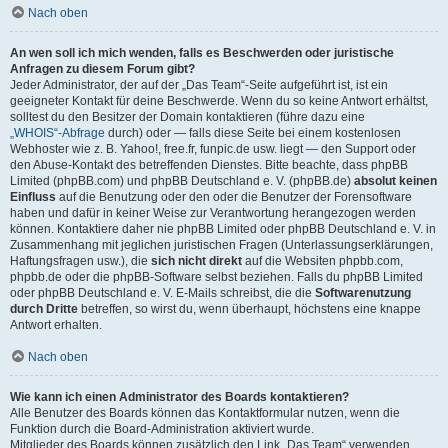
Nach oben
An wen soll ich mich wenden, falls es Beschwerden oder juristische
Anfragen zu diesem Forum gibt?
Jeder Administrator, der auf der „Das Team“-Seite aufgeführt ist, ist ein
geeigneter Kontakt für deine Beschwerde. Wenn du so keine Antwort erhältst,
solltest du den Besitzer der Domain kontaktieren (führe dazu eine
„WHOIS“-Abfrage
durch) oder — falls diese Seite bei einem kostenlosen
Webhoster wie z. B. Yahoo!, free.fr, funpic.de usw. liegt — den Support oder
den Abuse-Kontakt des betreffenden Dienstes. Bitte beachte, dass phpBB
Limited (phpBB.com) und phpBB Deutschland e. V. (phpBB.de)
absolut keinen
Einfluss
auf die Benutzung oder den oder die Benutzer der Forensoftware
haben und dafür in keiner Weise zur Verantwortung herangezogen werden
können. Kontaktiere daher nie phpBB Limited oder phpBB Deutschland e. V. in
Zusammenhang mit jeglichen juristischen Fragen (Unterlassungserklärungen,
Haftungsfragen usw.), die
sich nicht direkt
auf die Websiten phpbb.com,
phpbb.de oder die phpBB-Software selbst beziehen. Falls du phpBB Limited
oder phpBB Deutschland e. V. E-Mails schreibst, die die
Softwarenutzung
durch Dritte
betreffen, so wirst du, wenn überhaupt, höchstens eine knappe
Antwort erhalten.
Nach oben
Wie kann ich einen Administrator des Boards kontaktieren?
Alle Benutzer des Boards können das Kontaktformular nutzen, wenn die
Funktion durch die Board-Administration aktiviert wurde.
Mitglieder des Boards können zusätzlich den Link „Das Team“ verwenden.