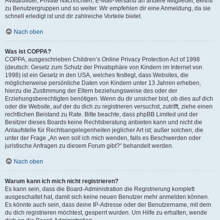
Avatarbilder, Private Nachrichten, E-Mail-Versand an andere Mitglieder, Beitritt
zu Benutzergruppen und so weiter. Wir empfehlen dir eine Anmeldung, da sie
schnell erledigt ist und dir zahlreiche Vorteile bietet.
Nach oben
Was ist COPPA?
COPPA, ausgeschrieben Children’s Online Privacy Protection Act of 1998
(deutsch: Gesetz zum Schutz der Privatsphäre von Kindern im Internet von
1998) ist ein Gesetz in den USA, welches festlegt, dass Websites, die
möglicherweise persönliche Daten von Kindern unter 13 Jahren erheben,
hierzu die Zustimmung der Eltern beziehungsweise des oder der
Erziehungsberechtigten benötigen. Wenn du dir unsicher bist, ob dies auf dich
oder die Website, auf der du dich zu registrieren versuchst, zutrifft, ziehe einen
rechtlichen Beistand zu Rate. Bitte beachte, dass phpBB Limited und der
Besitzer dieses Boards keine Rechtsberatung anbieten kann und nicht die
Anlaufstelle für Rechtsangelegenheiten jeglicher Art ist; außer solchen, die
unter der Frage „An wen soll ich mich wenden, falls es Beschwerden oder
juristische Anfragen zu diesem Forum gibt?“ behandelt werden.
Nach oben
Warum kann ich mich nicht registrieren?
Es kann sein, dass die Board-Administration die Registrierung komplett
ausgeschaltet hat, damit sich keine neuen Benutzer mehr anmelden können.
Es könnte auch sein, dass deine IP-Adresse oder der Benutzername, mit dem
du dich registrieren möchtest, gesperrt wurden. Um Hilfe zu erhalten, wende