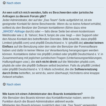
Nach oben
An wen soll ich mich wenden, falls es Beschwerden oder juristische
Anfragen zu diesem Forum gibt?
Jeder Administrator, der auf der „Das Team“-Seite aufgeführt ist, ist ein
geeigneter Kontakt für deine Beschwerde. Wenn du so keine Antwort erhältst,
solltest du den Besitzer der Domain kontaktieren (führe dazu eine
„WHOIS“-Abfrage
durch) oder — falls diese Seite bei einem kostenlosen
Webhoster wie z. B. Yahoo!, free.fr, funpic.de usw. liegt — den Support oder
den Abuse-Kontakt des betreffenden Dienstes. Bitte beachte, dass phpBB
Limited (phpBB.com) und phpBB Deutschland e. V. (phpBB.de)
absolut keinen
Einfluss
auf die Benutzung oder den oder die Benutzer der Forensoftware
haben und dafür in keiner Weise zur Verantwortung herangezogen werden
können. Kontaktiere daher nie phpBB Limited oder phpBB Deutschland e. V. in
Zusammenhang mit jeglichen juristischen Fragen (Unterlassungserklärungen,
Haftungsfragen usw.), die
sich nicht direkt
auf die Websiten phpbb.com,
phpbb.de oder die phpBB-Software selbst beziehen. Falls du phpBB Limited
oder phpBB Deutschland e. V. E-Mails schreibst, die die
Softwarenutzung
durch Dritte
betreffen, so wirst du, wenn überhaupt, höchstens eine knappe
Antwort erhalten.
Nach oben
Wie kann ich einen Administrator des Boards kontaktieren?
Alle Benutzer des Boards können das Kontaktformular nutzen, wenn die
Funktion durch die Board-Administration aktiviert wurde.
Mitglieder des Boards können zusätzlich den Link „Das Team“ verwenden.