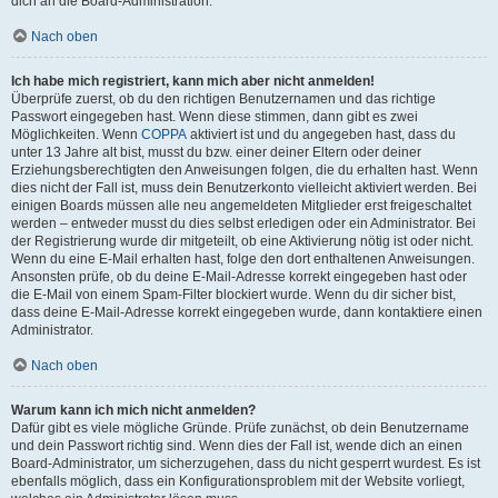
dich an die Board-Administration.
Nach oben
Ich habe mich registriert, kann mich aber nicht anmelden!
Überprüfe zuerst, ob du den richtigen Benutzernamen und das richtige
Passwort eingegeben hast. Wenn diese stimmen, dann gibt es zwei
Möglichkeiten. Wenn
COPPA
aktiviert ist und du angegeben hast, dass du
unter 13 Jahre alt bist, musst du bzw. einer deiner Eltern oder deiner
Erziehungsberechtigten den Anweisungen folgen, die du erhalten hast. Wenn
dies nicht der Fall ist, muss dein Benutzerkonto vielleicht aktiviert werden. Bei
einigen Boards müssen alle neu angemeldeten Mitglieder erst freigeschaltet
werden – entweder musst du dies selbst erledigen oder ein Administrator. Bei
der Registrierung wurde dir mitgeteilt, ob eine Aktivierung nötig ist oder nicht.
Wenn du eine E-Mail erhalten hast, folge den dort enthaltenen Anweisungen.
Ansonsten prüfe, ob du deine E-Mail-Adresse korrekt eingegeben hast oder
die E-Mail von einem Spam-Filter blockiert wurde. Wenn du dir sicher bist,
dass deine E-Mail-Adresse korrekt eingegeben wurde, dann kontaktiere einen
Administrator.
Nach oben
Warum kann ich mich nicht anmelden?
Dafür gibt es viele mögliche Gründe. Prüfe zunächst, ob dein Benutzername
und dein Passwort richtig sind. Wenn dies der Fall ist, wende dich an einen
Board-Administrator, um sicherzugehen, dass du nicht gesperrt wurdest. Es ist
ebenfalls möglich, dass ein Konfigurationsproblem mit der Website vorliegt,