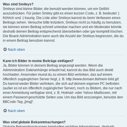
Was sind Smileys?
Smileys sind kleine Bilder, die benutzt werden können, um ein Gefühl
auszudrücken. Für jeden Smiley gibt es einen kurzen Code, z. B. bedeutet :)
fröhlich und :( traurig. Die Liste aller Smileys kannst du beim Verfassen eines
Beitrags sehen. Versuche bitte trotzdem, Smileys nicht zu häufig zu benutzen,
sie können einen Beitrag schnell unlesbar machen und ein Moderator könnte
deshalb deinen Beitrag entsprechend überarbeiten oder gar komplett löschen.
Die Board-Administration kann auch die Anzahl der Smileys begrenzen, die du
in einem Beitrag benutzen kannst.
Nach oben
Kann ich Bilder in meine Beiträge einfügen?
Ja, Bilder können in deinem Beitrag angezeigt werden. Wenn die
Administration Dateianhänge erlaubt hat, kannst du das Bild auch direkt
hochladen. Ansonsten musst du zu einem Bild verlinken, das auf einem
öffentlich zugänglichen Server liegt, z. B. http://www.domain.tld/mein-bild.gif.
Du kannst weder Bilder verlinken, die sich auf deinem eigenen PC befinden
(außer es ist ein öffentlich zugänglicher Server), noch zu Bildern, die nur nach
einer Anmeldung verfügbar sind, z. B. Hotmail- oder Yahoo-Mailboxen, mit
einem Passwort geschützte Seiten usw. Um das Bild anzuzeigen, benutze den
BBCode-Tag „[img]“.
Nach oben
Was sind globale Bekanntmachungen?
Globale Bekanntmachungen beinhalten wichtige Informationen, deshalb