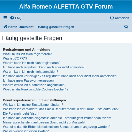
Alfa Romeo ALFETTA GTV Forum
FAQ
Anmelden
S
Foren-Übersicht
Häufig gestellte Fragen
u
Häufig gestellte Fragen
c
h
Registrierung und Anmeldung
Wozu muss ich mich registrieren?
e
Was ist COPPA?
Warum kann ich mich nicht registrieren?
Ich habe mich registriert, kann mich aber nicht anmelden!
Warum kann ich mich nicht anmelden?
Ich habe mich vor einiger Zeit registriert, kann mich aber nicht mehr anmelden?!
Ich habe mein Passwort vergessen!
Warum werde ich automatisch abgemeldet?
Wozu ist die Funktion „Alle Cookies löschen“?
Benutzerpräferenzen und -einstellungen
Wie kann ich meine Einstellungen ändern?
Wie kann ich verhindern, dass mein Benutzername in der Online-Liste auftaucht?
Die Forenuhr geht falsch!
Ich habe die Zeitzone eingestellt, aber die Forenuhr geht immer noch falsch!
Meine Sprache steht auf diesem Board nicht zur Auswahl!
Was sind das für Bilder, die bei meinem Benutzernamen angezeigt werden?
Wie verwende ich einen Avatar?