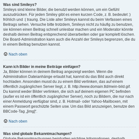
Was sind Smileys?
Smileys sind kleine Bilder, die benutzt werden können, um ein Gefühl
auszudrücken. Für jeden Smiley gibt es einen kurzen Code, z. B. bedeutet :)
fröhlich und :( traurig. Die Liste aller Smileys kannst du beim Verfassen eines
Beitrags sehen. Versuche bitte trotzdem, Smileys nicht zu häufig zu benutzen,
sie können einen Beitrag schnell unlesbar machen und ein Moderator könnte
deshalb deinen Beitrag entsprechend überarbeiten oder gar komplett löschen.
Die Board-Administration kann auch die Anzahl der Smileys begrenzen, die du
in einem Beitrag benutzen kannst.
Nach oben
Kann ich Bilder in meine Beiträge einfügen?
Ja, Bilder können in deinem Beitrag angezeigt werden. Wenn die
Administration Dateianhänge erlaubt hat, kannst du das Bild auch direkt
hochladen. Ansonsten musst du zu einem Bild verlinken, das auf einem
öffentlich zugänglichen Server liegt, z. B. http://www.domain.tld/mein-bild.gif.
Du kannst weder Bilder verlinken, die sich auf deinem eigenen PC befinden
(außer es ist ein öffentlich zugänglicher Server), noch zu Bildern, die nur nach
einer Anmeldung verfügbar sind, z. B. Hotmail- oder Yahoo-Mailboxen, mit
einem Passwort geschützte Seiten usw. Um das Bild anzuzeigen, benutze den
BBCode-Tag „[img]“.
Nach oben
Was sind globale Bekanntmachungen?
Globale Bekanntmachungen beinhalten wichtige Informationen, deshalb