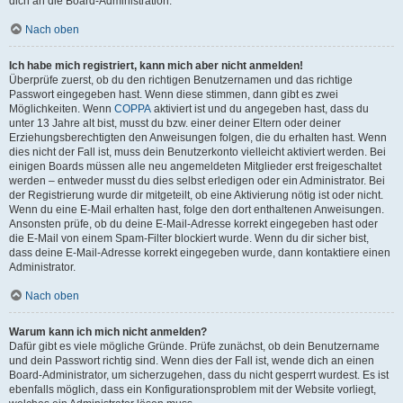
dich an die Board-Administration.
Nach oben
Ich habe mich registriert, kann mich aber nicht anmelden!
Überprüfe zuerst, ob du den richtigen Benutzernamen und das richtige
Passwort eingegeben hast. Wenn diese stimmen, dann gibt es zwei
Möglichkeiten. Wenn
COPPA
aktiviert ist und du angegeben hast, dass du
unter 13 Jahre alt bist, musst du bzw. einer deiner Eltern oder deiner
Erziehungsberechtigten den Anweisungen folgen, die du erhalten hast. Wenn
dies nicht der Fall ist, muss dein Benutzerkonto vielleicht aktiviert werden. Bei
einigen Boards müssen alle neu angemeldeten Mitglieder erst freigeschaltet
werden – entweder musst du dies selbst erledigen oder ein Administrator. Bei
der Registrierung wurde dir mitgeteilt, ob eine Aktivierung nötig ist oder nicht.
Wenn du eine E-Mail erhalten hast, folge den dort enthaltenen Anweisungen.
Ansonsten prüfe, ob du deine E-Mail-Adresse korrekt eingegeben hast oder
die E-Mail von einem Spam-Filter blockiert wurde. Wenn du dir sicher bist,
dass deine E-Mail-Adresse korrekt eingegeben wurde, dann kontaktiere einen
Administrator.
Nach oben
Warum kann ich mich nicht anmelden?
Dafür gibt es viele mögliche Gründe. Prüfe zunächst, ob dein Benutzername
und dein Passwort richtig sind. Wenn dies der Fall ist, wende dich an einen
Board-Administrator, um sicherzugehen, dass du nicht gesperrt wurdest. Es ist
ebenfalls möglich, dass ein Konfigurationsproblem mit der Website vorliegt,