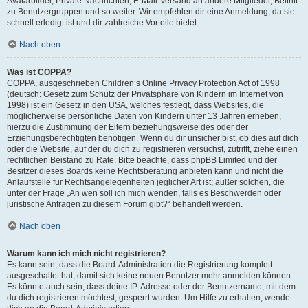
Avatarbilder, Private Nachrichten, E-Mail-Versand an andere Mitglieder, Beitritt
zu Benutzergruppen und so weiter. Wir empfehlen dir eine Anmeldung, da sie
schnell erledigt ist und dir zahlreiche Vorteile bietet.
Nach oben
Was ist COPPA?
COPPA, ausgeschrieben Children’s Online Privacy Protection Act of 1998
(deutsch: Gesetz zum Schutz der Privatsphäre von Kindern im Internet von
1998) ist ein Gesetz in den USA, welches festlegt, dass Websites, die
möglicherweise persönliche Daten von Kindern unter 13 Jahren erheben,
hierzu die Zustimmung der Eltern beziehungsweise des oder der
Erziehungsberechtigten benötigen. Wenn du dir unsicher bist, ob dies auf dich
oder die Website, auf der du dich zu registrieren versuchst, zutrifft, ziehe einen
rechtlichen Beistand zu Rate. Bitte beachte, dass phpBB Limited und der
Besitzer dieses Boards keine Rechtsberatung anbieten kann und nicht die
Anlaufstelle für Rechtsangelegenheiten jeglicher Art ist; außer solchen, die
unter der Frage „An wen soll ich mich wenden, falls es Beschwerden oder
juristische Anfragen zu diesem Forum gibt?“ behandelt werden.
Nach oben
Warum kann ich mich nicht registrieren?
Es kann sein, dass die Board-Administration die Registrierung komplett
ausgeschaltet hat, damit sich keine neuen Benutzer mehr anmelden können.
Es könnte auch sein, dass deine IP-Adresse oder der Benutzername, mit dem
du dich registrieren möchtest, gesperrt wurden. Um Hilfe zu erhalten, wende