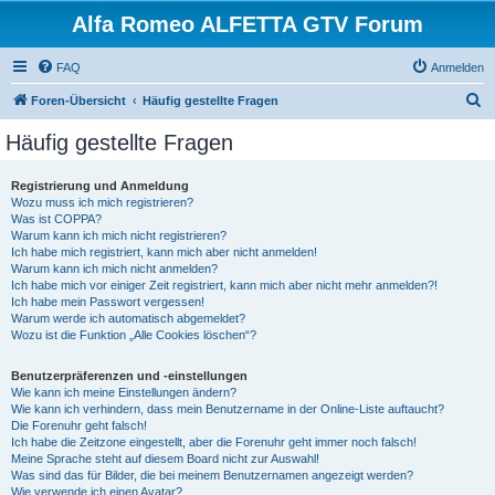
Alfa Romeo ALFETTA GTV Forum
FAQ
Anmelden
S
Foren-Übersicht
Häufig gestellte Fragen
u
Häufig gestellte Fragen
c
h
Registrierung und Anmeldung
Wozu muss ich mich registrieren?
e
Was ist COPPA?
Warum kann ich mich nicht registrieren?
Ich habe mich registriert, kann mich aber nicht anmelden!
Warum kann ich mich nicht anmelden?
Ich habe mich vor einiger Zeit registriert, kann mich aber nicht mehr anmelden?!
Ich habe mein Passwort vergessen!
Warum werde ich automatisch abgemeldet?
Wozu ist die Funktion „Alle Cookies löschen“?
Benutzerpräferenzen und -einstellungen
Wie kann ich meine Einstellungen ändern?
Wie kann ich verhindern, dass mein Benutzername in der Online-Liste auftaucht?
Die Forenuhr geht falsch!
Ich habe die Zeitzone eingestellt, aber die Forenuhr geht immer noch falsch!
Meine Sprache steht auf diesem Board nicht zur Auswahl!
Was sind das für Bilder, die bei meinem Benutzernamen angezeigt werden?
Wie verwende ich einen Avatar?