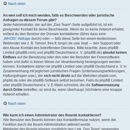
Nach oben
An wen soll ich mich wenden, falls es Beschwerden oder juristische
Anfragen zu diesem Forum gibt?
Jeder Administrator, der auf der „Das Team“-Seite aufgeführt ist, ist ein
geeigneter Kontakt für deine Beschwerde. Wenn du so keine Antwort erhältst,
solltest du den Besitzer der Domain kontaktieren (führe dazu eine
„WHOIS“-Abfrage
durch) oder — falls diese Seite bei einem kostenlosen
Webhoster wie z. B. Yahoo!, free.fr, funpic.de usw. liegt — den Support oder
den Abuse-Kontakt des betreffenden Dienstes. Bitte beachte, dass phpBB
Limited (phpBB.com) und phpBB Deutschland e. V. (phpBB.de)
absolut keinen
Einfluss
auf die Benutzung oder den oder die Benutzer der Forensoftware
haben und dafür in keiner Weise zur Verantwortung herangezogen werden
können. Kontaktiere daher nie phpBB Limited oder phpBB Deutschland e. V. in
Zusammenhang mit jeglichen juristischen Fragen (Unterlassungserklärungen,
Haftungsfragen usw.), die
sich nicht direkt
auf die Websiten phpbb.com,
phpbb.de oder die phpBB-Software selbst beziehen. Falls du phpBB Limited
oder phpBB Deutschland e. V. E-Mails schreibst, die die
Softwarenutzung
durch Dritte
betreffen, so wirst du, wenn überhaupt, höchstens eine knappe
Antwort erhalten.
Nach oben
Wie kann ich einen Administrator des Boards kontaktieren?
Alle Benutzer des Boards können das Kontaktformular nutzen, wenn die
Funktion durch die Board-Administration aktiviert wurde.
Mitglieder des Boards können zusätzlich den Link „Das Team“ verwenden.