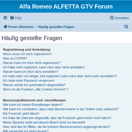
Alfa Romeo ALFETTA GTV Forum
FAQ
Anmelden
S
Foren-Übersicht
Häufig gestellte Fragen
u
Häufig gestellte Fragen
c
h
Registrierung und Anmeldung
Wozu muss ich mich registrieren?
e
Was ist COPPA?
Warum kann ich mich nicht registrieren?
Ich habe mich registriert, kann mich aber nicht anmelden!
Warum kann ich mich nicht anmelden?
Ich habe mich vor einiger Zeit registriert, kann mich aber nicht mehr anmelden?!
Ich habe mein Passwort vergessen!
Warum werde ich automatisch abgemeldet?
Wozu ist die Funktion „Alle Cookies löschen“?
Benutzerpräferenzen und -einstellungen
Wie kann ich meine Einstellungen ändern?
Wie kann ich verhindern, dass mein Benutzername in der Online-Liste auftaucht?
Die Forenuhr geht falsch!
Ich habe die Zeitzone eingestellt, aber die Forenuhr geht immer noch falsch!
Meine Sprache steht auf diesem Board nicht zur Auswahl!
Was sind das für Bilder, die bei meinem Benutzernamen angezeigt werden?
Wie verwende ich einen Avatar?