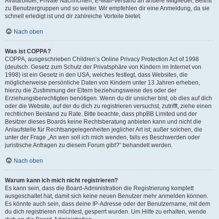
Avatarbilder, Private Nachrichten, E-Mail-Versand an andere Mitglieder, Beitritt
zu Benutzergruppen und so weiter. Wir empfehlen dir eine Anmeldung, da sie
schnell erledigt ist und dir zahlreiche Vorteile bietet.
Nach oben
Was ist COPPA?
COPPA, ausgeschrieben Children’s Online Privacy Protection Act of 1998
(deutsch: Gesetz zum Schutz der Privatsphäre von Kindern im Internet von
1998) ist ein Gesetz in den USA, welches festlegt, dass Websites, die
möglicherweise persönliche Daten von Kindern unter 13 Jahren erheben,
hierzu die Zustimmung der Eltern beziehungsweise des oder der
Erziehungsberechtigten benötigen. Wenn du dir unsicher bist, ob dies auf dich
oder die Website, auf der du dich zu registrieren versuchst, zutrifft, ziehe einen
rechtlichen Beistand zu Rate. Bitte beachte, dass phpBB Limited und der
Besitzer dieses Boards keine Rechtsberatung anbieten kann und nicht die
Anlaufstelle für Rechtsangelegenheiten jeglicher Art ist; außer solchen, die
unter der Frage „An wen soll ich mich wenden, falls es Beschwerden oder
juristische Anfragen zu diesem Forum gibt?“ behandelt werden.
Nach oben
Warum kann ich mich nicht registrieren?
Es kann sein, dass die Board-Administration die Registrierung komplett
ausgeschaltet hat, damit sich keine neuen Benutzer mehr anmelden können.
Es könnte auch sein, dass deine IP-Adresse oder der Benutzername, mit dem
du dich registrieren möchtest, gesperrt wurden. Um Hilfe zu erhalten, wende