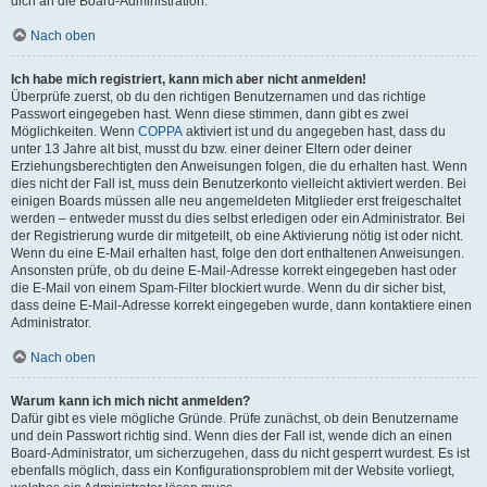
dich an die Board-Administration.
Nach oben
Ich habe mich registriert, kann mich aber nicht anmelden!
Überprüfe zuerst, ob du den richtigen Benutzernamen und das richtige
Passwort eingegeben hast. Wenn diese stimmen, dann gibt es zwei
Möglichkeiten. Wenn
COPPA
aktiviert ist und du angegeben hast, dass du
unter 13 Jahre alt bist, musst du bzw. einer deiner Eltern oder deiner
Erziehungsberechtigten den Anweisungen folgen, die du erhalten hast. Wenn
dies nicht der Fall ist, muss dein Benutzerkonto vielleicht aktiviert werden. Bei
einigen Boards müssen alle neu angemeldeten Mitglieder erst freigeschaltet
werden – entweder musst du dies selbst erledigen oder ein Administrator. Bei
der Registrierung wurde dir mitgeteilt, ob eine Aktivierung nötig ist oder nicht.
Wenn du eine E-Mail erhalten hast, folge den dort enthaltenen Anweisungen.
Ansonsten prüfe, ob du deine E-Mail-Adresse korrekt eingegeben hast oder
die E-Mail von einem Spam-Filter blockiert wurde. Wenn du dir sicher bist,
dass deine E-Mail-Adresse korrekt eingegeben wurde, dann kontaktiere einen
Administrator.
Nach oben
Warum kann ich mich nicht anmelden?
Dafür gibt es viele mögliche Gründe. Prüfe zunächst, ob dein Benutzername
und dein Passwort richtig sind. Wenn dies der Fall ist, wende dich an einen
Board-Administrator, um sicherzugehen, dass du nicht gesperrt wurdest. Es ist
ebenfalls möglich, dass ein Konfigurationsproblem mit der Website vorliegt,