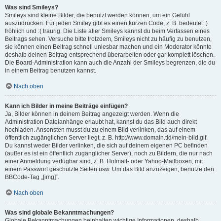
Was sind Smileys?
Smileys sind kleine Bilder, die benutzt werden können, um ein Gefühl
auszudrücken. Für jeden Smiley gibt es einen kurzen Code, z. B. bedeutet :)
fröhlich und :( traurig. Die Liste aller Smileys kannst du beim Verfassen eines
Beitrags sehen. Versuche bitte trotzdem, Smileys nicht zu häufig zu benutzen,
sie können einen Beitrag schnell unlesbar machen und ein Moderator könnte
deshalb deinen Beitrag entsprechend überarbeiten oder gar komplett löschen.
Die Board-Administration kann auch die Anzahl der Smileys begrenzen, die du
in einem Beitrag benutzen kannst.
Nach oben
Kann ich Bilder in meine Beiträge einfügen?
Ja, Bilder können in deinem Beitrag angezeigt werden. Wenn die
Administration Dateianhänge erlaubt hat, kannst du das Bild auch direkt
hochladen. Ansonsten musst du zu einem Bild verlinken, das auf einem
öffentlich zugänglichen Server liegt, z. B. http://www.domain.tld/mein-bild.gif.
Du kannst weder Bilder verlinken, die sich auf deinem eigenen PC befinden
(außer es ist ein öffentlich zugänglicher Server), noch zu Bildern, die nur nach
einer Anmeldung verfügbar sind, z. B. Hotmail- oder Yahoo-Mailboxen, mit
einem Passwort geschützte Seiten usw. Um das Bild anzuzeigen, benutze den
BBCode-Tag „[img]“.
Nach oben
Was sind globale Bekanntmachungen?
Globale Bekanntmachungen beinhalten wichtige Informationen, deshalb