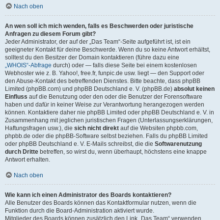
Nach oben
An wen soll ich mich wenden, falls es Beschwerden oder juristische
Anfragen zu diesem Forum gibt?
Jeder Administrator, der auf der „Das Team“-Seite aufgeführt ist, ist ein
geeigneter Kontakt für deine Beschwerde. Wenn du so keine Antwort erhältst,
solltest du den Besitzer der Domain kontaktieren (führe dazu eine
„WHOIS“-Abfrage
durch) oder — falls diese Seite bei einem kostenlosen
Webhoster wie z. B. Yahoo!, free.fr, funpic.de usw. liegt — den Support oder
den Abuse-Kontakt des betreffenden Dienstes. Bitte beachte, dass phpBB
Limited (phpBB.com) und phpBB Deutschland e. V. (phpBB.de)
absolut keinen
Einfluss
auf die Benutzung oder den oder die Benutzer der Forensoftware
haben und dafür in keiner Weise zur Verantwortung herangezogen werden
können. Kontaktiere daher nie phpBB Limited oder phpBB Deutschland e. V. in
Zusammenhang mit jeglichen juristischen Fragen (Unterlassungserklärungen,
Haftungsfragen usw.), die
sich nicht direkt
auf die Websiten phpbb.com,
phpbb.de oder die phpBB-Software selbst beziehen. Falls du phpBB Limited
oder phpBB Deutschland e. V. E-Mails schreibst, die die
Softwarenutzung
durch Dritte
betreffen, so wirst du, wenn überhaupt, höchstens eine knappe
Antwort erhalten.
Nach oben
Wie kann ich einen Administrator des Boards kontaktieren?
Alle Benutzer des Boards können das Kontaktformular nutzen, wenn die
Funktion durch die Board-Administration aktiviert wurde.
Mitglieder des Boards können zusätzlich den Link „Das Team“ verwenden.