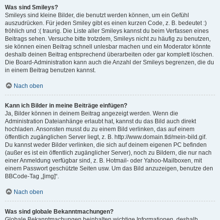
Was sind Smileys?
Smileys sind kleine Bilder, die benutzt werden können, um ein Gefühl
auszudrücken. Für jeden Smiley gibt es einen kurzen Code, z. B. bedeutet :)
fröhlich und :( traurig. Die Liste aller Smileys kannst du beim Verfassen eines
Beitrags sehen. Versuche bitte trotzdem, Smileys nicht zu häufig zu benutzen,
sie können einen Beitrag schnell unlesbar machen und ein Moderator könnte
deshalb deinen Beitrag entsprechend überarbeiten oder gar komplett löschen.
Die Board-Administration kann auch die Anzahl der Smileys begrenzen, die du
in einem Beitrag benutzen kannst.
Nach oben
Kann ich Bilder in meine Beiträge einfügen?
Ja, Bilder können in deinem Beitrag angezeigt werden. Wenn die
Administration Dateianhänge erlaubt hat, kannst du das Bild auch direkt
hochladen. Ansonsten musst du zu einem Bild verlinken, das auf einem
öffentlich zugänglichen Server liegt, z. B. http://www.domain.tld/mein-bild.gif.
Du kannst weder Bilder verlinken, die sich auf deinem eigenen PC befinden
(außer es ist ein öffentlich zugänglicher Server), noch zu Bildern, die nur nach
einer Anmeldung verfügbar sind, z. B. Hotmail- oder Yahoo-Mailboxen, mit
einem Passwort geschützte Seiten usw. Um das Bild anzuzeigen, benutze den
BBCode-Tag „[img]“.
Nach oben
Was sind globale Bekanntmachungen?
Globale Bekanntmachungen beinhalten wichtige Informationen, deshalb