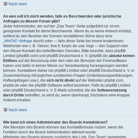
Nach oben
An wen soll ich mich wenden, falls es Beschwerden oder juristische
Anfragen zu diesem Forum gibt?
Jeder Administrator, der auf der „Das Team“-Seite aufgeführt ist, ist ein
geeigneter Kontakt für deine Beschwerde. Wenn du so keine Antwort erhältst,
solltest du den Besitzer der Domain kontaktieren (führe dazu eine
„WHOIS“-Abfrage
durch) oder — falls diese Seite bei einem kostenlosen
Webhoster wie z. B. Yahoo!, free.fr, funpic.de usw. liegt — den Support oder
den Abuse-Kontakt des betreffenden Dienstes. Bitte beachte, dass phpBB
Limited (phpBB.com) und phpBB Deutschland e. V. (phpBB.de)
absolut keinen
Einfluss
auf die Benutzung oder den oder die Benutzer der Forensoftware
haben und dafür in keiner Weise zur Verantwortung herangezogen werden
können. Kontaktiere daher nie phpBB Limited oder phpBB Deutschland e. V. in
Zusammenhang mit jeglichen juristischen Fragen (Unterlassungserklärungen,
Haftungsfragen usw.), die
sich nicht direkt
auf die Websiten phpbb.com,
phpbb.de oder die phpBB-Software selbst beziehen. Falls du phpBB Limited
oder phpBB Deutschland e. V. E-Mails schreibst, die die
Softwarenutzung
durch Dritte
betreffen, so wirst du, wenn überhaupt, höchstens eine knappe
Antwort erhalten.
Nach oben
Wie kann ich einen Administrator des Boards kontaktieren?
Alle Benutzer des Boards können das Kontaktformular nutzen, wenn die
Funktion durch die Board-Administration aktiviert wurde.
Mitglieder des Boards können zusätzlich den Link „Das Team“ verwenden.