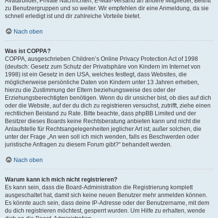
Avatarbilder, Private Nachrichten, E-Mail-Versand an andere Mitglieder, Beitritt
zu Benutzergruppen und so weiter. Wir empfehlen dir eine Anmeldung, da sie
schnell erledigt ist und dir zahlreiche Vorteile bietet.
Nach oben
Was ist COPPA?
COPPA, ausgeschrieben Children’s Online Privacy Protection Act of 1998
(deutsch: Gesetz zum Schutz der Privatsphäre von Kindern im Internet von
1998) ist ein Gesetz in den USA, welches festlegt, dass Websites, die
möglicherweise persönliche Daten von Kindern unter 13 Jahren erheben,
hierzu die Zustimmung der Eltern beziehungsweise des oder der
Erziehungsberechtigten benötigen. Wenn du dir unsicher bist, ob dies auf dich
oder die Website, auf der du dich zu registrieren versuchst, zutrifft, ziehe einen
rechtlichen Beistand zu Rate. Bitte beachte, dass phpBB Limited und der
Besitzer dieses Boards keine Rechtsberatung anbieten kann und nicht die
Anlaufstelle für Rechtsangelegenheiten jeglicher Art ist; außer solchen, die
unter der Frage „An wen soll ich mich wenden, falls es Beschwerden oder
juristische Anfragen zu diesem Forum gibt?“ behandelt werden.
Nach oben
Warum kann ich mich nicht registrieren?
Es kann sein, dass die Board-Administration die Registrierung komplett
ausgeschaltet hat, damit sich keine neuen Benutzer mehr anmelden können.
Es könnte auch sein, dass deine IP-Adresse oder der Benutzername, mit dem
du dich registrieren möchtest, gesperrt wurden. Um Hilfe zu erhalten, wende