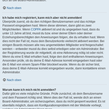
dich an die Board-Administration.
Nach oben
Ich habe mich registriert, kann mich aber nicht anmelden!
Überprüfe zuerst, ob du den richtigen Benutzernamen und das richtige
Passwort eingegeben hast. Wenn diese stimmen, dann gibt es zwei
Möglichkeiten. Wenn
COPPA
aktiviert ist und du angegeben hast, dass du
unter 13 Jahre alt bist, musst du bzw. einer deiner Eltern oder deiner
Erziehungsberechtigten den Anweisungen folgen, die du erhalten hast. Wenn
dies nicht der Fall ist, muss dein Benutzerkonto vielleicht aktiviert werden. Bei
einigen Boards müssen alle neu angemeldeten Mitglieder erst freigeschaltet
werden – entweder musst du dies selbst erledigen oder ein Administrator. Bei
der Registrierung wurde dir mitgeteilt, ob eine Aktivierung nötig ist oder nicht.
Wenn du eine E-Mail erhalten hast, folge den dort enthaltenen Anweisungen.
Ansonsten prüfe, ob du deine E-Mail-Adresse korrekt eingegeben hast oder
die E-Mail von einem Spam-Filter blockiert wurde. Wenn du dir sicher bist,
dass deine E-Mail-Adresse korrekt eingegeben wurde, dann kontaktiere einen
Administrator.
Nach oben
Warum kann ich mich nicht anmelden?
Dafür gibt es viele mögliche Gründe. Prüfe zunächst, ob dein Benutzername
und dein Passwort richtig sind. Wenn dies der Fall ist, wende dich an einen
Board-Administrator, um sicherzugehen, dass du nicht gesperrt wurdest. Es ist
ebenfalls möglich, dass ein Konfigurationsproblem mit der Website vorliegt,