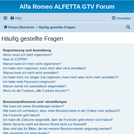
Alfa Romeo ALFETTA GTV Forum
FAQ
Anmelden
S
Foren-Übersicht
Häufig gestellte Fragen
u
Häufig gestellte Fragen
c
h
Registrierung und Anmeldung
Wozu muss ich mich registrieren?
e
Was ist COPPA?
Warum kann ich mich nicht registrieren?
Ich habe mich registriert, kann mich aber nicht anmelden!
Warum kann ich mich nicht anmelden?
Ich habe mich vor einiger Zeit registriert, kann mich aber nicht mehr anmelden?!
Ich habe mein Passwort vergessen!
Warum werde ich automatisch abgemeldet?
Wozu ist die Funktion „Alle Cookies löschen“?
Benutzerpräferenzen und -einstellungen
Wie kann ich meine Einstellungen ändern?
Wie kann ich verhindern, dass mein Benutzername in der Online-Liste auftaucht?
Die Forenuhr geht falsch!
Ich habe die Zeitzone eingestellt, aber die Forenuhr geht immer noch falsch!
Meine Sprache steht auf diesem Board nicht zur Auswahl!
Was sind das für Bilder, die bei meinem Benutzernamen angezeigt werden?
Wie verwende ich einen Avatar?