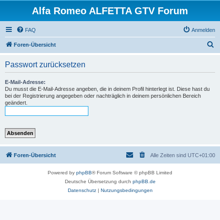
Alfa Romeo ALFETTA GTV Forum
FAQ
Anmelden
S
Foren-Übersicht
u
Passwort zurücksetzen
c
h
E-Mail-Adresse:
Du musst die E-Mail-Adresse angeben, die in deinem Profil hinterlegt ist. Diese hast du
e
bei der Registrierung angegeben oder nachträglich in deinem persönlichen Bereich
geändert.
Foren-Übersicht
Alle Zeiten sind
UTC+01:00
Powered by
phpBB
® Forum Software © phpBB Limited
Deutsche Übersetzung durch
phpBB.de
Datenschutz
|
Nutzungsbedingungen