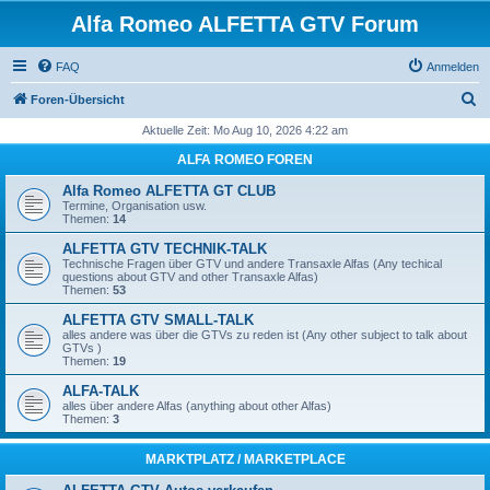
Alfa Romeo ALFETTA GTV Forum
FAQ
Anmelden
S
Foren-Übersicht
u
Aktuelle Zeit: Mo Aug 10, 2026 4:22 am
c
ALFA ROMEO FOREN
h
Alfa Romeo ALFETTA GT CLUB
e
Termine, Organisation usw.
Themen:
14
ALFETTA GTV TECHNIK-TALK
Technische Fragen über GTV und andere Transaxle Alfas (Any techical
questions about GTV and other Transaxle Alfas)
Themen:
53
ALFETTA GTV SMALL-TALK
alles andere was über die GTVs zu reden ist (Any other subject to talk about
GTVs )
Themen:
19
ALFA-TALK
alles über andere Alfas (anything about other Alfas)
Themen:
3
MARKTPLATZ / MARKETPLACE