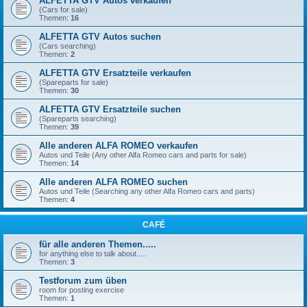
ALFETTA GTV Autos verkaufen
(Cars for sale)
Themen:
16
ALFETTA GTV Autos suchen
(Cars searching)
Themen:
2
ALFETTA GTV Ersatzteile verkaufen
(Spareparts for sale)
Themen:
30
ALFETTA GTV Ersatzteile suchen
(Spareparts searching)
Themen:
39
Alle anderen ALFA ROMEO verkaufen
Autos und Teile (Any other Alfa Romeo cars and parts for sale)
Themen:
14
Alle anderen ALFA ROMEO suchen
Autos und Teile (Searching any other Alfa Romeo cars and parts)
Themen:
4
CAFÉ
für alle anderen Themen.....
for anything else to talk about.....
Themen:
3
Testforum zum üben
room for posting exercise
Themen:
1