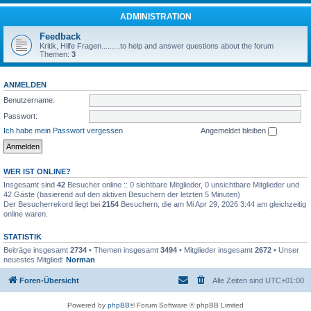
ADMINISTRATION
Feedback
Kritik, Hilfe Fragen.........to help and answer questions about the forum
Themen:
3
ANMELDEN
Benutzername:
Passwort:
Ich habe mein Passwort vergessen
Angemeldet bleiben
WER IST ONLINE?
Insgesamt sind
42
Besucher online :: 0 sichtbare Mitglieder, 0 unsichtbare Mitglieder und
42 Gäste (basierend auf den aktiven Besuchern der letzten 5 Minuten)
Der Besucherrekord liegt bei
2154
Besuchern, die am Mi Apr 29, 2026 3:44 am gleichzeitig
online waren.
STATISTIK
Beiträge insgesamt
2734
• Themen insgesamt
3494
• Mitglieder insgesamt
2672
• Unser
neuestes Mitglied:
Norman
Foren-Übersicht
Alle Zeiten sind
UTC+01:00
Powered by
phpBB
® Forum Software © phpBB Limited