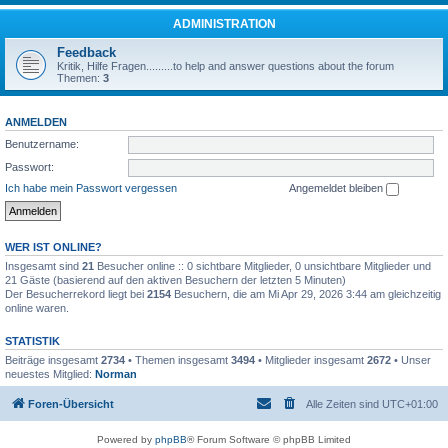
ADMINISTRATION
Feedback
Kritik, Hilfe Fragen.........to help and answer questions about the forum
Themen:
3
ANMELDEN
Benutzername:
Passwort:
Ich habe mein Passwort vergessen
Angemeldet bleiben
WER IST ONLINE?
Insgesamt sind
21
Besucher online :: 0 sichtbare Mitglieder, 0 unsichtbare Mitglieder und
21 Gäste (basierend auf den aktiven Besuchern der letzten 5 Minuten)
Der Besucherrekord liegt bei
2154
Besuchern, die am Mi Apr 29, 2026 3:44 am gleichzeitig
online waren.
STATISTIK
Beiträge insgesamt
2734
• Themen insgesamt
3494
• Mitglieder insgesamt
2672
• Unser
neuestes Mitglied:
Norman
Foren-Übersicht
Alle Zeiten sind
UTC+01:00
Powered by
phpBB
® Forum Software © phpBB Limited