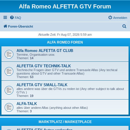
Alfa Romeo ALFETTA GTV Forum
FAQ
Anmelden
S
Foren-Übersicht
u
Aktuelle Zeit: Fr Aug 07, 2026 5:59 am
c
ALFA ROMEO FOREN
h
Alfa Romeo ALFETTA GT CLUB
e
Termine, Organisation usw.
Themen:
14
ALFETTA GTV TECHNIK-TALK
Technische Fragen über GTV und andere Transaxle Alfas (Any techical
questions about GTV and other Transaxle Alfas)
Themen:
53
ALFETTA GTV SMALL-TALK
alles andere was über die GTVs zu reden ist (Any other subject to talk about
GTVs )
Themen:
19
ALFA-TALK
alles über andere Alfas (anything about other Alfas)
Themen:
3
MARKTPLATZ / MARKETPLACE