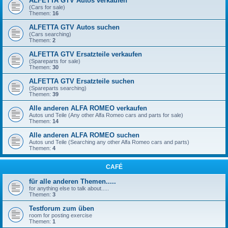
ALFETTA GTV Autos verkaufen
(Cars for sale)
Themen:
16
ALFETTA GTV Autos suchen
(Cars searching)
Themen:
2
ALFETTA GTV Ersatzteile verkaufen
(Spareparts for sale)
Themen:
30
ALFETTA GTV Ersatzteile suchen
(Spareparts searching)
Themen:
39
Alle anderen ALFA ROMEO verkaufen
Autos und Teile (Any other Alfa Romeo cars and parts for sale)
Themen:
14
Alle anderen ALFA ROMEO suchen
Autos und Teile (Searching any other Alfa Romeo cars and parts)
Themen:
4
CAFÉ
für alle anderen Themen.....
for anything else to talk about.....
Themen:
3
Testforum zum üben
room for posting exercise
Themen:
1