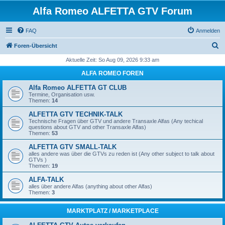
Alfa Romeo ALFETTA GTV Forum
FAQ
Anmelden
S
Foren-Übersicht
u
Aktuelle Zeit: So Aug 09, 2026 9:33 am
c
ALFA ROMEO FOREN
h
Alfa Romeo ALFETTA GT CLUB
e
Termine, Organisation usw.
Themen:
14
ALFETTA GTV TECHNIK-TALK
Technische Fragen über GTV und andere Transaxle Alfas (Any techical
questions about GTV and other Transaxle Alfas)
Themen:
53
ALFETTA GTV SMALL-TALK
alles andere was über die GTVs zu reden ist (Any other subject to talk about
GTVs )
Themen:
19
ALFA-TALK
alles über andere Alfas (anything about other Alfas)
Themen:
3
MARKTPLATZ / MARKETPLACE