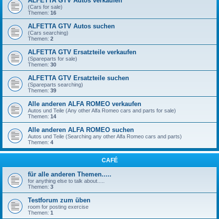
ALFETTA GTV Autos verkaufen
(Cars for sale)
Themen:
16
ALFETTA GTV Autos suchen
(Cars searching)
Themen:
2
ALFETTA GTV Ersatzteile verkaufen
(Spareparts for sale)
Themen:
30
ALFETTA GTV Ersatzteile suchen
(Spareparts searching)
Themen:
39
Alle anderen ALFA ROMEO verkaufen
Autos und Teile (Any other Alfa Romeo cars and parts for sale)
Themen:
14
Alle anderen ALFA ROMEO suchen
Autos und Teile (Searching any other Alfa Romeo cars and parts)
Themen:
4
CAFÉ
für alle anderen Themen.....
for anything else to talk about.....
Themen:
3
Testforum zum üben
room for posting exercise
Themen:
1