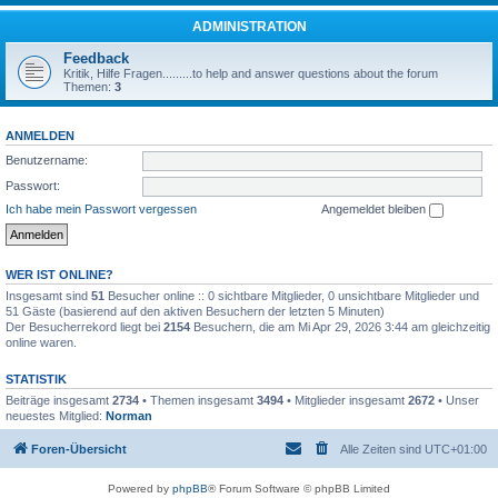
ADMINISTRATION
Feedback
Kritik, Hilfe Fragen.........to help and answer questions about the forum
Themen:
3
ANMELDEN
Benutzername:
Passwort:
Ich habe mein Passwort vergessen
Angemeldet bleiben
WER IST ONLINE?
Insgesamt sind
51
Besucher online :: 0 sichtbare Mitglieder, 0 unsichtbare Mitglieder und
51 Gäste (basierend auf den aktiven Besuchern der letzten 5 Minuten)
Der Besucherrekord liegt bei
2154
Besuchern, die am Mi Apr 29, 2026 3:44 am gleichzeitig
online waren.
STATISTIK
Beiträge insgesamt
2734
• Themen insgesamt
3494
• Mitglieder insgesamt
2672
• Unser
neuestes Mitglied:
Norman
Foren-Übersicht
Alle Zeiten sind
UTC+01:00
Powered by
phpBB
® Forum Software © phpBB Limited