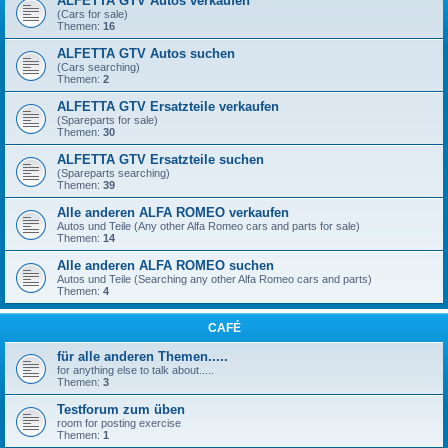
ALFETTA GTV Autos verkaufen
(Cars for sale)
Themen:
16
ALFETTA GTV Autos suchen
(Cars searching)
Themen:
2
ALFETTA GTV Ersatzteile verkaufen
(Spareparts for sale)
Themen:
30
ALFETTA GTV Ersatzteile suchen
(Spareparts searching)
Themen:
39
Alle anderen ALFA ROMEO verkaufen
Autos und Teile (Any other Alfa Romeo cars and parts for sale)
Themen:
14
Alle anderen ALFA ROMEO suchen
Autos und Teile (Searching any other Alfa Romeo cars and parts)
Themen:
4
CAFÉ
für alle anderen Themen.....
for anything else to talk about.....
Themen:
3
Testforum zum üben
room for posting exercise
Themen:
1