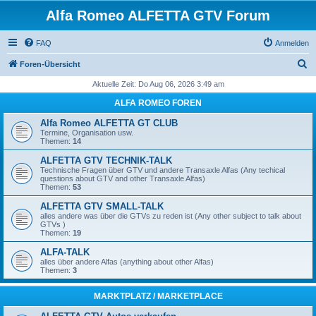
Alfa Romeo ALFETTA GTV Forum
FAQ
Anmelden
S
Foren-Übersicht
u
Aktuelle Zeit: Do Aug 06, 2026 3:49 am
c
ALFA ROMEO FOREN
h
Alfa Romeo ALFETTA GT CLUB
e
Termine, Organisation usw.
Themen:
14
ALFETTA GTV TECHNIK-TALK
Technische Fragen über GTV und andere Transaxle Alfas (Any techical
questions about GTV and other Transaxle Alfas)
Themen:
53
ALFETTA GTV SMALL-TALK
alles andere was über die GTVs zu reden ist (Any other subject to talk about
GTVs )
Themen:
19
ALFA-TALK
alles über andere Alfas (anything about other Alfas)
Themen:
3
MARKTPLATZ / MARKETPLACE