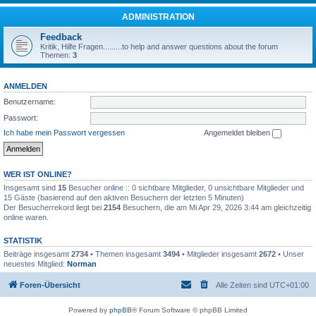
ADMINISTRATION
Feedback
Kritik, Hilfe Fragen.........to help and answer questions about the forum
Themen:
3
ANMELDEN
Benutzername:
Passwort:
Ich habe mein Passwort vergessen
Angemeldet bleiben
WER IST ONLINE?
Insgesamt sind
15
Besucher online :: 0 sichtbare Mitglieder, 0 unsichtbare Mitglieder und
15 Gäste (basierend auf den aktiven Besuchern der letzten 5 Minuten)
Der Besucherrekord liegt bei
2154
Besuchern, die am Mi Apr 29, 2026 3:44 am gleichzeitig
online waren.
STATISTIK
Beiträge insgesamt
2734
• Themen insgesamt
3494
• Mitglieder insgesamt
2672
• Unser
neuestes Mitglied:
Norman
Foren-Übersicht
Alle Zeiten sind
UTC+01:00
Powered by
phpBB
® Forum Software © phpBB Limited