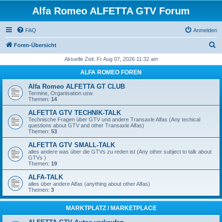
Alfa Romeo ALFETTA GTV Forum
FAQ
Anmelden
S
Foren-Übersicht
u
Aktuelle Zeit: Fr Aug 07, 2026 11:32 am
c
ALFA ROMEO FOREN
h
Alfa Romeo ALFETTA GT CLUB
e
Termine, Organisation usw.
Themen:
14
ALFETTA GTV TECHNIK-TALK
Technische Fragen über GTV und andere Transaxle Alfas (Any techical
questions about GTV and other Transaxle Alfas)
Themen:
53
ALFETTA GTV SMALL-TALK
alles andere was über die GTVs zu reden ist (Any other subject to talk about
GTVs )
Themen:
19
ALFA-TALK
alles über andere Alfas (anything about other Alfas)
Themen:
3
MARKTPLATZ / MARKETPLACE