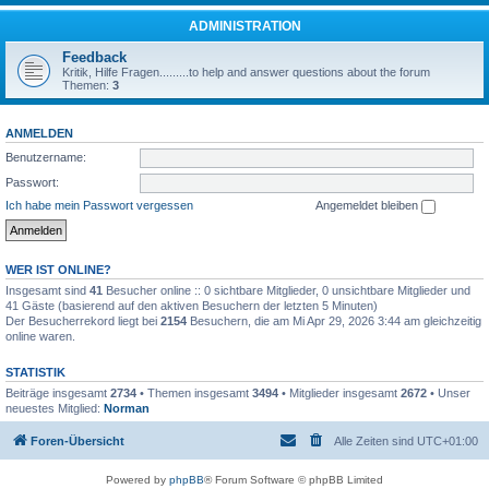
ADMINISTRATION
Feedback
Kritik, Hilfe Fragen.........to help and answer questions about the forum
Themen:
3
ANMELDEN
Benutzername:
Passwort:
Ich habe mein Passwort vergessen
Angemeldet bleiben
WER IST ONLINE?
Insgesamt sind
41
Besucher online :: 0 sichtbare Mitglieder, 0 unsichtbare Mitglieder und
41 Gäste (basierend auf den aktiven Besuchern der letzten 5 Minuten)
Der Besucherrekord liegt bei
2154
Besuchern, die am Mi Apr 29, 2026 3:44 am gleichzeitig
online waren.
STATISTIK
Beiträge insgesamt
2734
• Themen insgesamt
3494
• Mitglieder insgesamt
2672
• Unser
neuestes Mitglied:
Norman
Foren-Übersicht
Alle Zeiten sind
UTC+01:00
Powered by
phpBB
® Forum Software © phpBB Limited