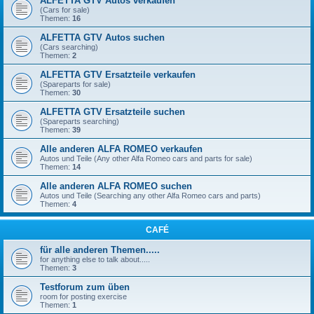
ALFETTA GTV Autos verkaufen
(Cars for sale)
Themen:
16
ALFETTA GTV Autos suchen
(Cars searching)
Themen:
2
ALFETTA GTV Ersatzteile verkaufen
(Spareparts for sale)
Themen:
30
ALFETTA GTV Ersatzteile suchen
(Spareparts searching)
Themen:
39
Alle anderen ALFA ROMEO verkaufen
Autos und Teile (Any other Alfa Romeo cars and parts for sale)
Themen:
14
Alle anderen ALFA ROMEO suchen
Autos und Teile (Searching any other Alfa Romeo cars and parts)
Themen:
4
CAFÉ
für alle anderen Themen.....
for anything else to talk about.....
Themen:
3
Testforum zum üben
room for posting exercise
Themen:
1