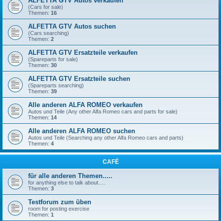
ALFETTA GTV Autos verkaufen
(Cars for sale)
Themen:
16
ALFETTA GTV Autos suchen
(Cars searching)
Themen:
2
ALFETTA GTV Ersatzteile verkaufen
(Spareparts for sale)
Themen:
30
ALFETTA GTV Ersatzteile suchen
(Spareparts searching)
Themen:
39
Alle anderen ALFA ROMEO verkaufen
Autos und Teile (Any other Alfa Romeo cars and parts for sale)
Themen:
14
Alle anderen ALFA ROMEO suchen
Autos und Teile (Searching any other Alfa Romeo cars and parts)
Themen:
4
CAFÉ
für alle anderen Themen.....
for anything else to talk about.....
Themen:
3
Testforum zum üben
room for posting exercise
Themen:
1