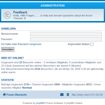
ADMINISTRATION
Feedback
Kritik, Hilfe Fragen.........to help and answer questions about the forum
Themen:
3
ANMELDEN
Benutzername:
Passwort:
Ich habe mein Passwort vergessen
Angemeldet bleiben
WER IST ONLINE?
Insgesamt sind
23
Besucher online :: 0 sichtbare Mitglieder, 0 unsichtbare Mitglieder und
23 Gäste (basierend auf den aktiven Besuchern der letzten 5 Minuten)
Der Besucherrekord liegt bei
2154
Besuchern, die am Mi Apr 29, 2026 3:44 am gleichzeitig
online waren.
STATISTIK
Beiträge insgesamt
2734
• Themen insgesamt
3494
• Mitglieder insgesamt
2672
• Unser
neuestes Mitglied:
Norman
Foren-Übersicht
Alle Zeiten sind
UTC+01:00
Powered by
phpBB
® Forum Software © phpBB Limited