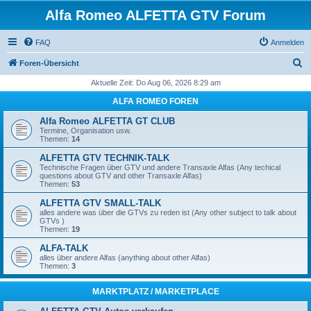
Alfa Romeo ALFETTA GTV Forum
FAQ
Anmelden
S
Foren-Übersicht
u
Aktuelle Zeit: Do Aug 06, 2026 8:29 am
c
ALFA ROMEO FOREN
h
Alfa Romeo ALFETTA GT CLUB
e
Termine, Organisation usw.
Themen:
14
ALFETTA GTV TECHNIK-TALK
Technische Fragen über GTV und andere Transaxle Alfas (Any techical
questions about GTV and other Transaxle Alfas)
Themen:
53
ALFETTA GTV SMALL-TALK
alles andere was über die GTVs zu reden ist (Any other subject to talk about
GTVs )
Themen:
19
ALFA-TALK
alles über andere Alfas (anything about other Alfas)
Themen:
3
MARKTPLATZ / MARKETPLACE