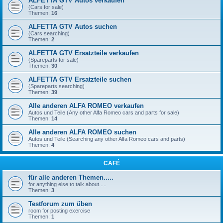
ALFETTA GTV Autos verkaufen
(Cars for sale)
Themen:
16
ALFETTA GTV Autos suchen
(Cars searching)
Themen:
2
ALFETTA GTV Ersatzteile verkaufen
(Spareparts for sale)
Themen:
30
ALFETTA GTV Ersatzteile suchen
(Spareparts searching)
Themen:
39
Alle anderen ALFA ROMEO verkaufen
Autos und Teile (Any other Alfa Romeo cars and parts for sale)
Themen:
14
Alle anderen ALFA ROMEO suchen
Autos und Teile (Searching any other Alfa Romeo cars and parts)
Themen:
4
CAFÉ
für alle anderen Themen.....
for anything else to talk about.....
Themen:
3
Testforum zum üben
room for posting exercise
Themen:
1