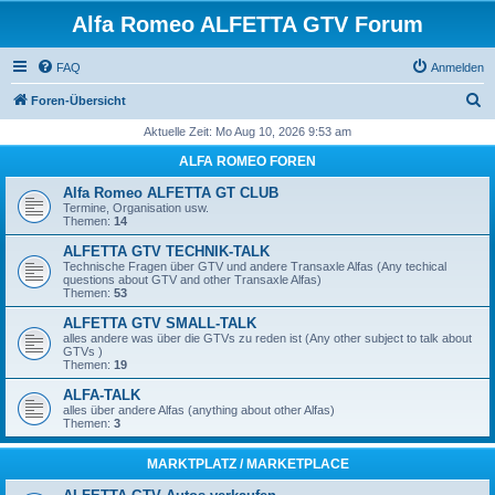
Alfa Romeo ALFETTA GTV Forum
FAQ
Anmelden
S
Foren-Übersicht
u
Aktuelle Zeit: Mo Aug 10, 2026 9:53 am
c
ALFA ROMEO FOREN
h
Alfa Romeo ALFETTA GT CLUB
e
Termine, Organisation usw.
Themen:
14
ALFETTA GTV TECHNIK-TALK
Technische Fragen über GTV und andere Transaxle Alfas (Any techical
questions about GTV and other Transaxle Alfas)
Themen:
53
ALFETTA GTV SMALL-TALK
alles andere was über die GTVs zu reden ist (Any other subject to talk about
GTVs )
Themen:
19
ALFA-TALK
alles über andere Alfas (anything about other Alfas)
Themen:
3
MARKTPLATZ / MARKETPLACE