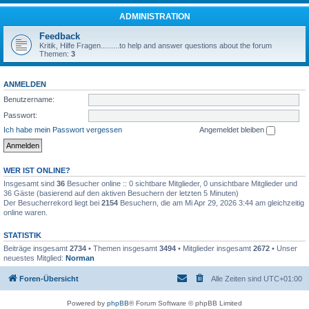
ADMINISTRATION
Feedback
Kritik, Hilfe Fragen.........to help and answer questions about the forum
Themen:
3
ANMELDEN
Benutzername:
Passwort:
Ich habe mein Passwort vergessen
Angemeldet bleiben
WER IST ONLINE?
Insgesamt sind
36
Besucher online :: 0 sichtbare Mitglieder, 0 unsichtbare Mitglieder und
36 Gäste (basierend auf den aktiven Besuchern der letzten 5 Minuten)
Der Besucherrekord liegt bei
2154
Besuchern, die am Mi Apr 29, 2026 3:44 am gleichzeitig
online waren.
STATISTIK
Beiträge insgesamt
2734
• Themen insgesamt
3494
• Mitglieder insgesamt
2672
• Unser
neuestes Mitglied:
Norman
Foren-Übersicht
Alle Zeiten sind
UTC+01:00
Powered by
phpBB
® Forum Software © phpBB Limited