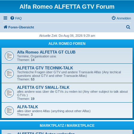
Alfa Romeo ALFETTA GTV Forum
FAQ
Anmelden
S
Foren-Übersicht
u
Aktuelle Zeit: Do Aug 06, 2026 9:29 am
c
ALFA ROMEO FOREN
h
Alfa Romeo ALFETTA GT CLUB
e
Termine, Organisation usw.
Themen:
14
ALFETTA GTV TECHNIK-TALK
Technische Fragen über GTV und andere Transaxle Alfas (Any techical
questions about GTV and other Transaxle Alfas)
Themen:
53
ALFETTA GTV SMALL-TALK
alles andere was über die GTVs zu reden ist (Any other subject to talk about
GTVs )
Themen:
19
ALFA-TALK
alles über andere Alfas (anything about other Alfas)
Themen:
3
MARKTPLATZ / MARKETPLACE