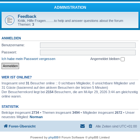
ADMINISTRATION
Feedback
Kritik, Hilfe Fragen.........to help and answer questions about the forum
Themen:
3
ANMELDEN
Benutzername:
Passwort:
Ich habe mein Passwort vergessen
Angemeldet bleiben
WER IST ONLINE?
Insgesamt sind
31
Besucher online :: 0 sichtbare Mitglieder, 0 unsichtbare Mitglieder und
31 Gäste (basierend auf den aktiven Besuchern der letzten 5 Minuten)
Der Besucherrekord liegt bei
2154
Besuchern, die am Mi Apr 29, 2026 3:44 am gleichzeitig
online waren.
STATISTIK
Beiträge insgesamt
2734
• Themen insgesamt
3494
• Mitglieder insgesamt
2672
• Unser
neuestes Mitglied:
Norman
Foren-Übersicht
Alle Zeiten sind
UTC+01:00
Powered by
phpBB
® Forum Software © phpBB Limited