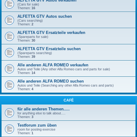
ALFETTA GTV Autos verkaufen
(Cars for sale)
Themen:
16
ALFETTA GTV Autos suchen
(Cars searching)
Themen:
2
ALFETTA GTV Ersatzteile verkaufen
(Spareparts for sale)
Themen:
30
ALFETTA GTV Ersatzteile suchen
(Spareparts searching)
Themen:
39
Alle anderen ALFA ROMEO verkaufen
Autos und Teile (Any other Alfa Romeo cars and parts for sale)
Themen:
14
Alle anderen ALFA ROMEO suchen
Autos und Teile (Searching any other Alfa Romeo cars and parts)
Themen:
4
CAFÉ
für alle anderen Themen.....
for anything else to talk about.....
Themen:
3
Testforum zum üben
room for posting exercise
Themen:
1