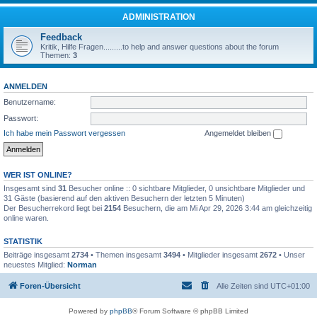
ADMINISTRATION
Feedback
Kritik, Hilfe Fragen.........to help and answer questions about the forum
Themen:
3
ANMELDEN
Benutzername:
Passwort:
Ich habe mein Passwort vergessen
Angemeldet bleiben
WER IST ONLINE?
Insgesamt sind
31
Besucher online :: 0 sichtbare Mitglieder, 0 unsichtbare Mitglieder und
31 Gäste (basierend auf den aktiven Besuchern der letzten 5 Minuten)
Der Besucherrekord liegt bei
2154
Besuchern, die am Mi Apr 29, 2026 3:44 am gleichzeitig
online waren.
STATISTIK
Beiträge insgesamt
2734
• Themen insgesamt
3494
• Mitglieder insgesamt
2672
• Unser
neuestes Mitglied:
Norman
Foren-Übersicht
Alle Zeiten sind
UTC+01:00
Powered by
phpBB
® Forum Software © phpBB Limited