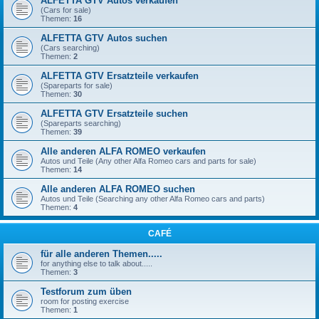
ALFETTA GTV Autos verkaufen
(Cars for sale)
Themen:
16
ALFETTA GTV Autos suchen
(Cars searching)
Themen:
2
ALFETTA GTV Ersatzteile verkaufen
(Spareparts for sale)
Themen:
30
ALFETTA GTV Ersatzteile suchen
(Spareparts searching)
Themen:
39
Alle anderen ALFA ROMEO verkaufen
Autos und Teile (Any other Alfa Romeo cars and parts for sale)
Themen:
14
Alle anderen ALFA ROMEO suchen
Autos und Teile (Searching any other Alfa Romeo cars and parts)
Themen:
4
CAFÉ
für alle anderen Themen.....
for anything else to talk about.....
Themen:
3
Testforum zum üben
room for posting exercise
Themen:
1