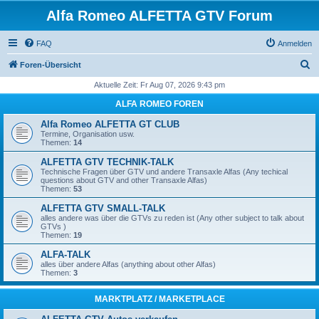
Alfa Romeo ALFETTA GTV Forum
FAQ
Anmelden
S
Foren-Übersicht
u
Aktuelle Zeit: Fr Aug 07, 2026 9:43 pm
c
ALFA ROMEO FOREN
h
Alfa Romeo ALFETTA GT CLUB
e
Termine, Organisation usw.
Themen:
14
ALFETTA GTV TECHNIK-TALK
Technische Fragen über GTV und andere Transaxle Alfas (Any techical
questions about GTV and other Transaxle Alfas)
Themen:
53
ALFETTA GTV SMALL-TALK
alles andere was über die GTVs zu reden ist (Any other subject to talk about
GTVs )
Themen:
19
ALFA-TALK
alles über andere Alfas (anything about other Alfas)
Themen:
3
MARKTPLATZ / MARKETPLACE