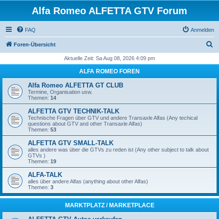
Alfa Romeo ALFETTA GTV Forum
FAQ
Anmelden
S
Foren-Übersicht
u
Aktuelle Zeit: Sa Aug 08, 2026 4:09 pm
c
ALFA ROMEO FOREN
h
Alfa Romeo ALFETTA GT CLUB
e
Termine, Organisation usw.
Themen:
14
ALFETTA GTV TECHNIK-TALK
Technische Fragen über GTV und andere Transaxle Alfas (Any techical
questions about GTV and other Transaxle Alfas)
Themen:
53
ALFETTA GTV SMALL-TALK
alles andere was über die GTVs zu reden ist (Any other subject to talk about
GTVs )
Themen:
19
ALFA-TALK
alles über andere Alfas (anything about other Alfas)
Themen:
3
MARKTPLATZ / MARKETPLACE