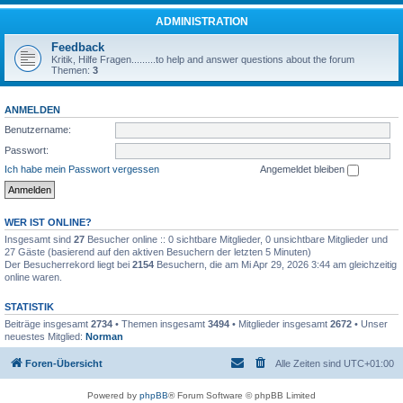
ADMINISTRATION
Feedback
Kritik, Hilfe Fragen.........to help and answer questions about the forum
Themen:
3
ANMELDEN
Benutzername:
Passwort:
Ich habe mein Passwort vergessen
Angemeldet bleiben
WER IST ONLINE?
Insgesamt sind
27
Besucher online :: 0 sichtbare Mitglieder, 0 unsichtbare Mitglieder und
27 Gäste (basierend auf den aktiven Besuchern der letzten 5 Minuten)
Der Besucherrekord liegt bei
2154
Besuchern, die am Mi Apr 29, 2026 3:44 am gleichzeitig
online waren.
STATISTIK
Beiträge insgesamt
2734
• Themen insgesamt
3494
• Mitglieder insgesamt
2672
• Unser
neuestes Mitglied:
Norman
Foren-Übersicht
Alle Zeiten sind
UTC+01:00
Powered by
phpBB
® Forum Software © phpBB Limited