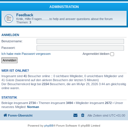
ADMINISTRATION
Feedback
Kritik, Hilfe Fragen.........to help and answer questions about the forum
Themen:
3
ANMELDEN
Benutzername:
Passwort:
Ich habe mein Passwort vergessen
Angemeldet bleiben
WER IST ONLINE?
Insgesamt sind
41
Besucher online :: 0 sichtbare Mitglieder, 0 unsichtbare Mitglieder und
41 Gäste (basierend auf den aktiven Besuchern der letzten 5 Minuten)
Der Besucherrekord liegt bei
2154
Besuchern, die am Mi Apr 29, 2026 3:44 am gleichzeitig
online waren.
STATISTIK
Beiträge insgesamt
2734
• Themen insgesamt
3494
• Mitglieder insgesamt
2672
• Unser
neuestes Mitglied:
Norman
Foren-Übersicht
Alle Zeiten sind
UTC+01:00
Powered by
phpBB
® Forum Software © phpBB Limited