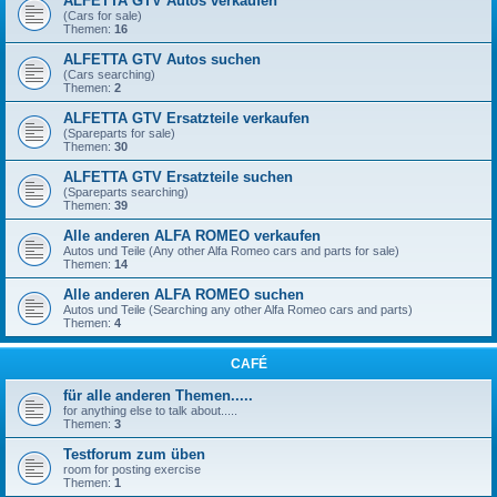
ALFETTA GTV Autos verkaufen
(Cars for sale)
Themen:
16
ALFETTA GTV Autos suchen
(Cars searching)
Themen:
2
ALFETTA GTV Ersatzteile verkaufen
(Spareparts for sale)
Themen:
30
ALFETTA GTV Ersatzteile suchen
(Spareparts searching)
Themen:
39
Alle anderen ALFA ROMEO verkaufen
Autos und Teile (Any other Alfa Romeo cars and parts for sale)
Themen:
14
Alle anderen ALFA ROMEO suchen
Autos und Teile (Searching any other Alfa Romeo cars and parts)
Themen:
4
CAFÉ
für alle anderen Themen.....
for anything else to talk about.....
Themen:
3
Testforum zum üben
room for posting exercise
Themen:
1