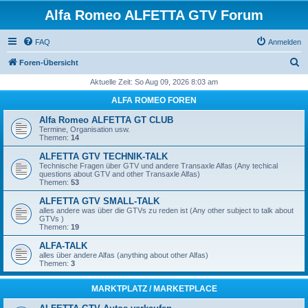
Alfa Romeo ALFETTA GTV Forum
FAQ
Anmelden
S
Foren-Übersicht
u
Aktuelle Zeit: So Aug 09, 2026 8:03 am
c
ALFA ROMEO FOREN
h
Alfa Romeo ALFETTA GT CLUB
e
Termine, Organisation usw.
Themen:
14
ALFETTA GTV TECHNIK-TALK
Technische Fragen über GTV und andere Transaxle Alfas (Any techical
questions about GTV and other Transaxle Alfas)
Themen:
53
ALFETTA GTV SMALL-TALK
alles andere was über die GTVs zu reden ist (Any other subject to talk about
GTVs )
Themen:
19
ALFA-TALK
alles über andere Alfas (anything about other Alfas)
Themen:
3
MARKTPLATZ / MARKETPLACE