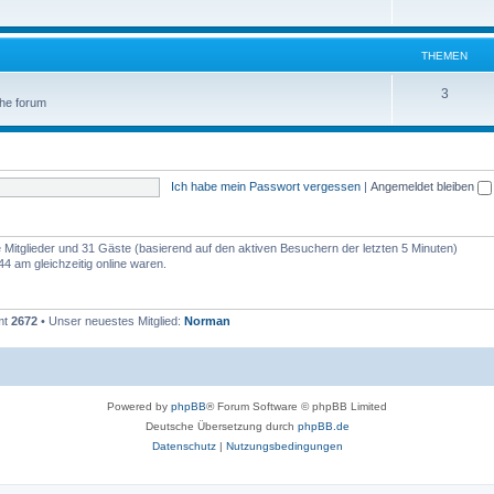
THEMEN
3
 the forum
Ich habe mein Passwort vergessen
|
Angemeldet bleiben
re Mitglieder und 31 Gäste (basierend auf den aktiven Besuchern der letzten 5 Minuten)
4 am gleichzeitig online waren.
mt
2672
• Unser neuestes Mitglied:
Norman
Powered by
phpBB
® Forum Software © phpBB Limited
Deutsche Übersetzung durch
phpBB.de
Datenschutz
|
Nutzungsbedingungen