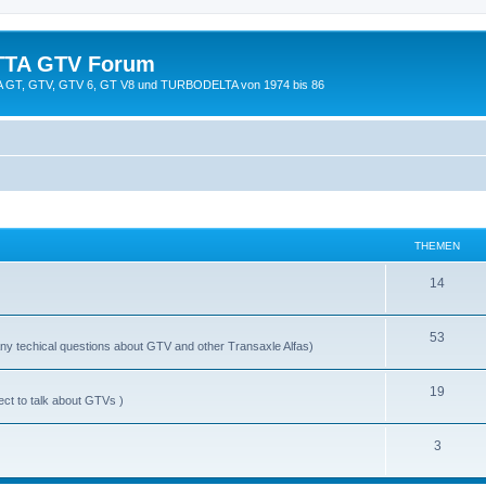
TTA GTV Forum
TTA GT, GTV, GTV 6, GT V8 und TURBODELTA von 1974 bis 86
THEMEN
14
53
y techical questions about GTV and other Transaxle Alfas)
19
ect to talk about GTVs )
3