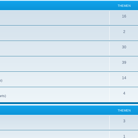
THEMEN
16
2
30
39
14
e)
4
rts)
THEMEN
3
1