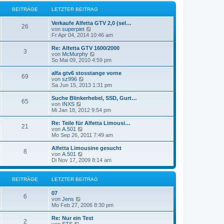
r
e
r
B
s
BEITRÄGE
LETZTER BEITRAG
a
e
t
g
i
e
Verkaufe Alfetta GTV 2,0 (sel…
t
r
26
N
von
superpiet
r
B
e
Fr Apr 04, 2014 10:46 am
a
e
u
g
i
e
Re: Alfetta GTV 1600/2000
t
3
s
N
von
McMurphy
r
t
e
So Mai 09, 2010 4:59 pm
a
e
u
g
r
e
alfa gtv6 stosstange vorne
69
B
s
N
von
sz996
e
t
e
Sa Jun 15, 2013 1:31 pm
i
e
u
t
r
e
Suche Blinkerhebel, SSD, Gurt…
r
65
B
s
N
von
INXS
a
e
t
e
Mi Jan 18, 2012 9:54 pm
g
i
e
u
t
r
e
Re: Teile für Alfetta Limousi…
r
21
B
s
N
von
A.501
a
e
t
e
Mo Sep 26, 2011 7:49 am
g
i
e
u
t
r
e
Alfetta Limousine gesucht
r
8
B
s
N
von
A.501
a
e
t
e
Di Nov 17, 2009 8:14 am
g
i
e
u
t
r
e
r
B
s
BEITRÄGE
LETZTER BEITRAG
a
e
t
g
i
e
07
t
r
6
N
von
Jens
r
B
e
Mo Feb 27, 2006 8:30 pm
a
e
u
g
i
e
Re: Nur ein Test
t
2
s
N