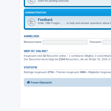
room for posting exercise
ADMINISTRATION
Feedback
Kritik, Hilfe Fragen.........to help and answer questions about
ANMELDEN
Benutzername:
Passwort:
WER IST ONLINE?
Insgesamt sind
32
Besucher online :: 1 sichtbares Mitglied, 0 unsichtba
Der Besucherrekord liegt bei
2154
Besuchern, die am Mi Apr 29, 2026 3:4
STATISTIK
Beiträge insgesamt
2734
• Themen insgesamt
3494
• Mitglieder insgesa
Foren-Übersicht