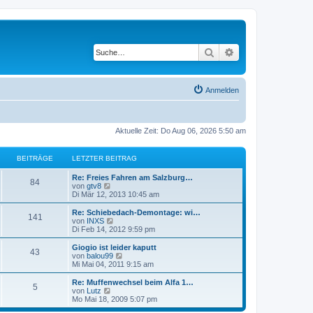
Suche
Erweiterte Suche
Anmelden
Aktuelle Zeit: Do Aug 06, 2026 5:50 am
BEITRÄGE
LETZTER BEITRAG
Re: Freies Fahren am Salzburg…
84
N
von
gtv8
e
Di Mär 12, 2013 10:45 am
u
e
Re: Schiebedach-Demontage: wi…
141
s
N
von
INXS
t
e
Di Feb 14, 2012 9:59 pm
e
u
r
e
Giogio ist leider kaputt
43
B
s
N
von
balou99
e
t
e
Mi Mai 04, 2011 9:15 am
i
e
u
t
r
e
Re: Muffenwechsel beim Alfa 1…
r
5
B
s
N
von
Lutz
a
e
t
e
Mo Mai 18, 2009 5:07 pm
g
i
e
u
t