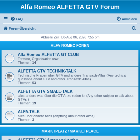
Alfa Romeo ALFETTA GTV Forum
FAQ
Anmelden
S
Foren-Übersicht
u
Aktuelle Zeit: Do Aug 06, 2026 7:55 pm
c
ALFA ROMEO FOREN
h
Alfa Romeo ALFETTA GT CLUB
e
Termine, Organisation usw.
Themen:
14
ALFETTA GTV TECHNIK-TALK
Technische Fragen über GTV und andere Transaxle Alfas (Any techical
questions about GTV and other Transaxle Alfas)
Themen:
53
ALFETTA GTV SMALL-TALK
alles andere was über die GTVs zu reden ist (Any other subject to talk about
GTVs )
Themen:
19
ALFA-TALK
alles über andere Alfas (anything about other Alfas)
Themen:
3
MARKTPLATZ / MARKETPLACE