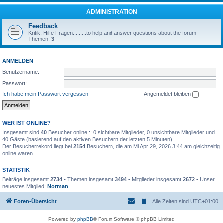
ADMINISTRATION
Feedback
Kritik, Hilfe Fragen.........to help and answer questions about the forum
Themen:
3
ANMELDEN
Benutzername:
Passwort:
Ich habe mein Passwort vergessen
Angemeldet bleiben
WER IST ONLINE?
Insgesamt sind
40
Besucher online :: 0 sichtbare Mitglieder, 0 unsichtbare Mitglieder und
40 Gäste (basierend auf den aktiven Besuchern der letzten 5 Minuten)
Der Besucherrekord liegt bei
2154
Besuchern, die am Mi Apr 29, 2026 3:44 am gleichzeitig
online waren.
STATISTIK
Beiträge insgesamt
2734
• Themen insgesamt
3494
• Mitglieder insgesamt
2672
• Unser
neuestes Mitglied:
Norman
Foren-Übersicht
Alle Zeiten sind
UTC+01:00
Powered by
phpBB
® Forum Software © phpBB Limited