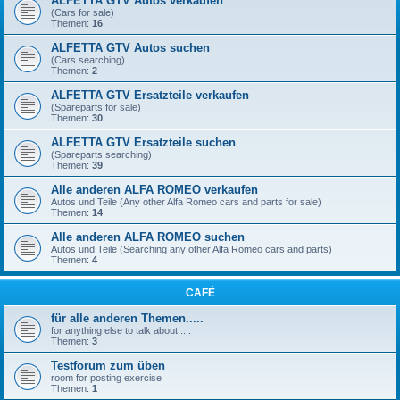
ALFETTA GTV Autos verkaufen
(Cars for sale)
Themen:
16
ALFETTA GTV Autos suchen
(Cars searching)
Themen:
2
ALFETTA GTV Ersatzteile verkaufen
(Spareparts for sale)
Themen:
30
ALFETTA GTV Ersatzteile suchen
(Spareparts searching)
Themen:
39
Alle anderen ALFA ROMEO verkaufen
Autos und Teile (Any other Alfa Romeo cars and parts for sale)
Themen:
14
Alle anderen ALFA ROMEO suchen
Autos und Teile (Searching any other Alfa Romeo cars and parts)
Themen:
4
CAFÉ
für alle anderen Themen.....
for anything else to talk about.....
Themen:
3
Testforum zum üben
room for posting exercise
Themen:
1