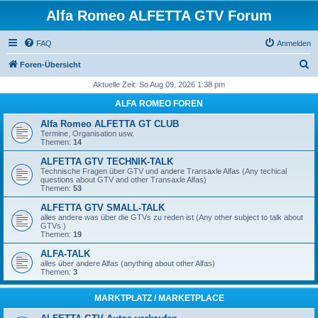
Alfa Romeo ALFETTA GTV Forum
FAQ
Anmelden
S
Foren-Übersicht
u
Aktuelle Zeit: So Aug 09, 2026 1:38 pm
c
ALFA ROMEO FOREN
h
Alfa Romeo ALFETTA GT CLUB
e
Termine, Organisation usw.
Themen:
14
ALFETTA GTV TECHNIK-TALK
Technische Fragen über GTV und andere Transaxle Alfas (Any techical
questions about GTV and other Transaxle Alfas)
Themen:
53
ALFETTA GTV SMALL-TALK
alles andere was über die GTVs zu reden ist (Any other subject to talk about
GTVs )
Themen:
19
ALFA-TALK
alles über andere Alfas (anything about other Alfas)
Themen:
3
MARKTPLATZ / MARKETPLACE