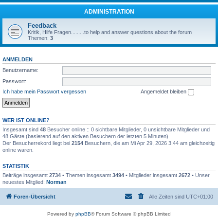
ADMINISTRATION
Feedback
Kritik, Hilfe Fragen.........to help and answer questions about the forum
Themen:
3
ANMELDEN
Benutzername:
Passwort:
Ich habe mein Passwort vergessen
Angemeldet bleiben
WER IST ONLINE?
Insgesamt sind
48
Besucher online :: 0 sichtbare Mitglieder, 0 unsichtbare Mitglieder und
48 Gäste (basierend auf den aktiven Besuchern der letzten 5 Minuten)
Der Besucherrekord liegt bei
2154
Besuchern, die am Mi Apr 29, 2026 3:44 am gleichzeitig
online waren.
STATISTIK
Beiträge insgesamt
2734
• Themen insgesamt
3494
• Mitglieder insgesamt
2672
• Unser
neuestes Mitglied:
Norman
Foren-Übersicht
Alle Zeiten sind
UTC+01:00
Powered by
phpBB
® Forum Software © phpBB Limited