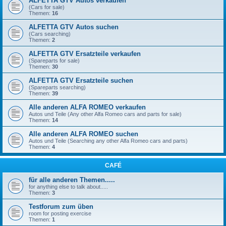
ALFETTA GTV Autos verkaufen
(Cars for sale)
Themen:
16
ALFETTA GTV Autos suchen
(Cars searching)
Themen:
2
ALFETTA GTV Ersatzteile verkaufen
(Spareparts for sale)
Themen:
30
ALFETTA GTV Ersatzteile suchen
(Spareparts searching)
Themen:
39
Alle anderen ALFA ROMEO verkaufen
Autos und Teile (Any other Alfa Romeo cars and parts for sale)
Themen:
14
Alle anderen ALFA ROMEO suchen
Autos und Teile (Searching any other Alfa Romeo cars and parts)
Themen:
4
CAFÉ
für alle anderen Themen.....
for anything else to talk about.....
Themen:
3
Testforum zum üben
room for posting exercise
Themen:
1