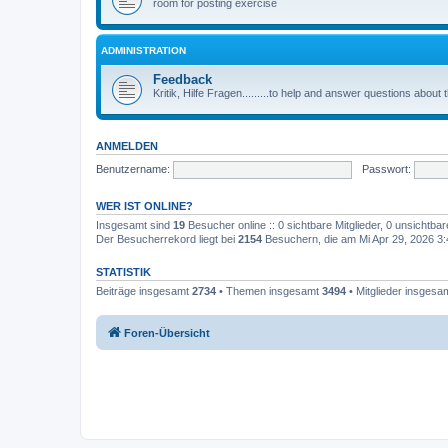
room for posting exercise
ADMINISTRATION
Feedback
Kritik, Hilfe Fragen.........to help and answer questions about
ANMELDEN
Benutzername:
Passwort:
WER IST ONLINE?
Insgesamt sind
19
Besucher online :: 0 sichtbare Mitglieder, 0 unsichtba
Der Besucherrekord liegt bei
2154
Besuchern, die am Mi Apr 29, 2026 3:4
STATISTIK
Beiträge insgesamt
2734
• Themen insgesamt
3494
• Mitglieder insgesa
Foren-Übersicht