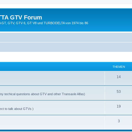
TTA GTV Forum
TTA GT, GTV, GTV 6, GT V8 und TURBODELTA von 1974 bis 86
THEMEN
14
53
y techical questions about GTV and other Transaxle Alfas)
19
ect to talk about GTVs )
3