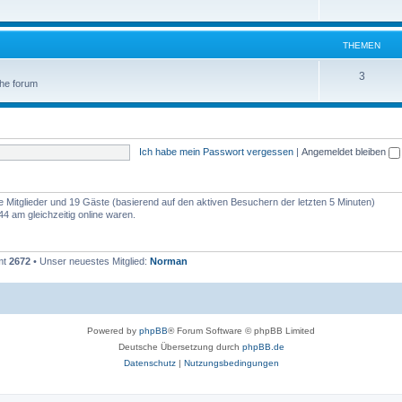
THEMEN
3
 the forum
Ich habe mein Passwort vergessen
|
Angemeldet bleiben
re Mitglieder und 19 Gäste (basierend auf den aktiven Besuchern der letzten 5 Minuten)
4 am gleichzeitig online waren.
mt
2672
• Unser neuestes Mitglied:
Norman
Powered by
phpBB
® Forum Software © phpBB Limited
Deutsche Übersetzung durch
phpBB.de
Datenschutz
|
Nutzungsbedingungen