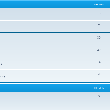
THEMEN
16
2
30
39
14
e)
4
rts)
THEMEN
3
1