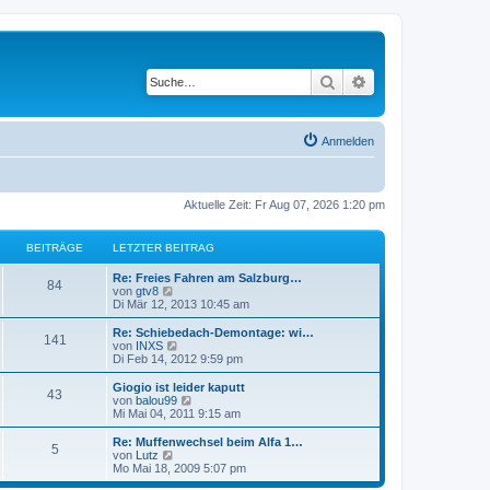
Suche
Erweiterte Suche
Anmelden
Aktuelle Zeit: Fr Aug 07, 2026 1:20 pm
BEITRÄGE
LETZTER BEITRAG
Re: Freies Fahren am Salzburg…
84
N
von
gtv8
e
Di Mär 12, 2013 10:45 am
u
e
Re: Schiebedach-Demontage: wi…
141
s
N
von
INXS
t
e
Di Feb 14, 2012 9:59 pm
e
u
r
e
Giogio ist leider kaputt
43
B
s
N
von
balou99
e
t
e
Mi Mai 04, 2011 9:15 am
i
e
u
t
r
e
Re: Muffenwechsel beim Alfa 1…
r
5
B
s
N
von
Lutz
a
e
t
e
Mo Mai 18, 2009 5:07 pm
g
i
e
u
t