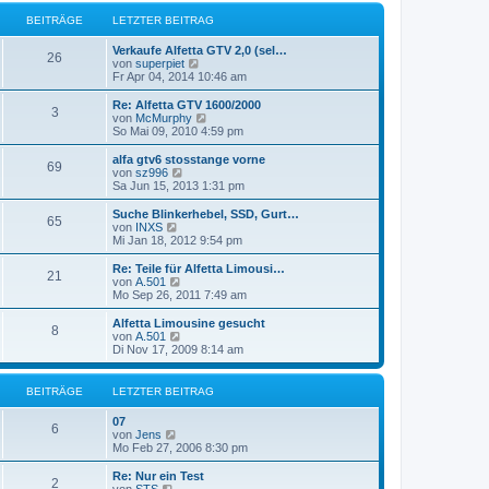
r
e
r
B
s
BEITRÄGE
LETZTER BEITRAG
a
e
t
g
i
e
Verkaufe Alfetta GTV 2,0 (sel…
t
r
26
N
von
superpiet
r
B
e
Fr Apr 04, 2014 10:46 am
a
e
u
g
i
e
Re: Alfetta GTV 1600/2000
t
3
s
N
von
McMurphy
r
t
e
So Mai 09, 2010 4:59 pm
a
e
u
g
r
e
alfa gtv6 stosstange vorne
69
B
s
N
von
sz996
e
t
e
Sa Jun 15, 2013 1:31 pm
i
e
u
t
r
e
Suche Blinkerhebel, SSD, Gurt…
r
65
B
s
N
von
INXS
a
e
t
e
Mi Jan 18, 2012 9:54 pm
g
i
e
u
t
r
e
Re: Teile für Alfetta Limousi…
r
21
B
s
N
von
A.501
a
e
t
e
Mo Sep 26, 2011 7:49 am
g
i
e
u
t
r
e
Alfetta Limousine gesucht
r
8
B
s
N
von
A.501
a
e
t
e
Di Nov 17, 2009 8:14 am
g
i
e
u
t
r
e
r
B
s
BEITRÄGE
LETZTER BEITRAG
a
e
t
g
i
e
07
t
r
6
N
von
Jens
r
B
e
Mo Feb 27, 2006 8:30 pm
a
e
u
g
i
e
Re: Nur ein Test
t
2
s
N