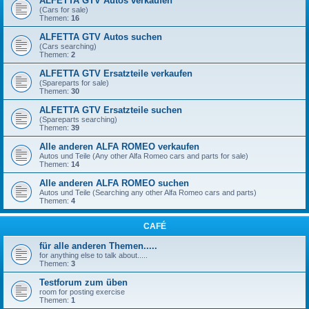
ALFETTA GTV Autos verkaufen
(Cars for sale)
Themen:
16
ALFETTA GTV Autos suchen
(Cars searching)
Themen:
2
ALFETTA GTV Ersatzteile verkaufen
(Spareparts for sale)
Themen:
30
ALFETTA GTV Ersatzteile suchen
(Spareparts searching)
Themen:
39
Alle anderen ALFA ROMEO verkaufen
Autos und Teile (Any other Alfa Romeo cars and parts for sale)
Themen:
14
Alle anderen ALFA ROMEO suchen
Autos und Teile (Searching any other Alfa Romeo cars and parts)
Themen:
4
CAFÉ
für alle anderen Themen.....
for anything else to talk about.....
Themen:
3
Testforum zum üben
room for posting exercise
Themen:
1