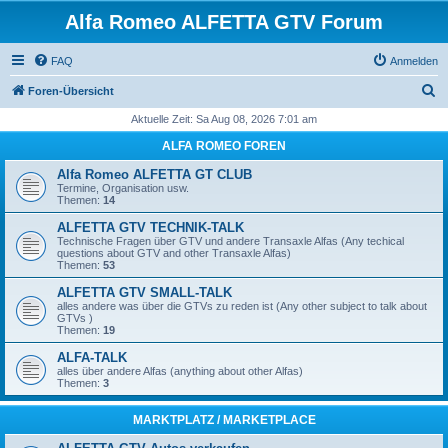
Alfa Romeo ALFETTA GTV Forum
FAQ
Anmelden
S
Foren-Übersicht
u
Aktuelle Zeit: Sa Aug 08, 2026 7:01 am
c
ALFA ROMEO FOREN
h
Alfa Romeo ALFETTA GT CLUB
e
Termine, Organisation usw.
Themen:
14
ALFETTA GTV TECHNIK-TALK
Technische Fragen über GTV und andere Transaxle Alfas (Any techical
questions about GTV and other Transaxle Alfas)
Themen:
53
ALFETTA GTV SMALL-TALK
alles andere was über die GTVs zu reden ist (Any other subject to talk about
GTVs )
Themen:
19
ALFA-TALK
alles über andere Alfas (anything about other Alfas)
Themen:
3
MARKTPLATZ / MARKETPLACE