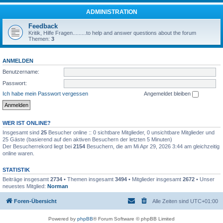
ADMINISTRATION
Feedback
Kritik, Hilfe Fragen.........to help and answer questions about the forum
Themen:
3
ANMELDEN
Benutzername:
Passwort:
Ich habe mein Passwort vergessen
Angemeldet bleiben
WER IST ONLINE?
Insgesamt sind
25
Besucher online :: 0 sichtbare Mitglieder, 0 unsichtbare Mitglieder und
25 Gäste (basierend auf den aktiven Besuchern der letzten 5 Minuten)
Der Besucherrekord liegt bei
2154
Besuchern, die am Mi Apr 29, 2026 3:44 am gleichzeitig
online waren.
STATISTIK
Beiträge insgesamt
2734
• Themen insgesamt
3494
• Mitglieder insgesamt
2672
• Unser
neuestes Mitglied:
Norman
Foren-Übersicht
Alle Zeiten sind
UTC+01:00
Powered by
phpBB
® Forum Software © phpBB Limited