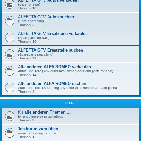
ALFETTA GTV Autos verkaufen
(Cars for sale)
Themen:
16
ALFETTA GTV Autos suchen
(Cars searching)
Themen:
2
ALFETTA GTV Ersatzteile verkaufen
(Spareparts for sale)
Themen:
30
ALFETTA GTV Ersatzteile suchen
(Spareparts searching)
Themen:
39
Alle anderen ALFA ROMEO verkaufen
Autos und Teile (Any other Alfa Romeo cars and parts for sale)
Themen:
14
Alle anderen ALFA ROMEO suchen
Autos und Teile (Searching any other Alfa Romeo cars and parts)
Themen:
4
CAFÉ
für alle anderen Themen.....
for anything else to talk about.....
Themen:
3
Testforum zum üben
room for posting exercise
Themen:
1