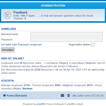
ADMINISTRATION
Feedback
Kritik, Hilfe Fragen.........to help and answer questions about the forum
Themen:
3
ANMELDEN
Benutzername:
Passwort:
Ich habe mein Passwort vergessen
Angemeldet bleiben
WER IST ONLINE?
Insgesamt sind
34
Besucher online :: 1 sichtbares Mitglied, 0 unsichtbare Mitglieder und 33
Gäste (basierend auf den aktiven Besuchern der letzten 5 Minuten)
Der Besucherrekord liegt bei
2154
Besuchern, die am Mi Apr 29, 2026 3:44 am gleichzeitig
online waren.
STATISTIK
Beiträge insgesamt
2734
• Themen insgesamt
3494
• Mitglieder insgesamt
2672
• Unser
neuestes Mitglied:
Norman
Foren-Übersicht
Alle Zeiten sind
UTC+01:00
Powered by
phpBB
® Forum Software © phpBB Limited