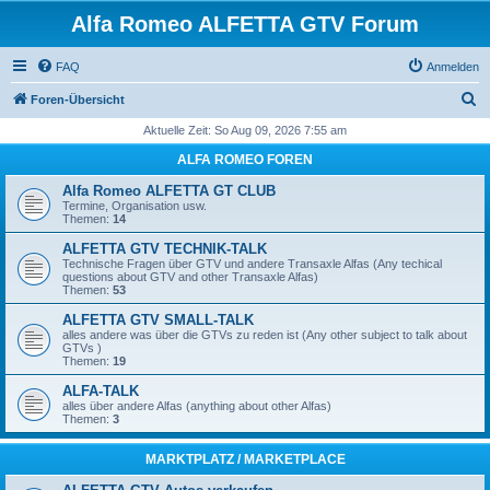
Alfa Romeo ALFETTA GTV Forum
FAQ
Anmelden
S
Foren-Übersicht
u
Aktuelle Zeit: So Aug 09, 2026 7:55 am
c
ALFA ROMEO FOREN
h
Alfa Romeo ALFETTA GT CLUB
e
Termine, Organisation usw.
Themen:
14
ALFETTA GTV TECHNIK-TALK
Technische Fragen über GTV und andere Transaxle Alfas (Any techical
questions about GTV and other Transaxle Alfas)
Themen:
53
ALFETTA GTV SMALL-TALK
alles andere was über die GTVs zu reden ist (Any other subject to talk about
GTVs )
Themen:
19
ALFA-TALK
alles über andere Alfas (anything about other Alfas)
Themen:
3
MARKTPLATZ / MARKETPLACE