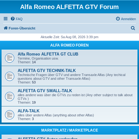
Alfa Romeo ALFETTA GTV Forum
FAQ
Anmelden
S
Foren-Übersicht
u
Aktuelle Zeit: Sa Aug 08, 2026 3:39 pm
c
ALFA ROMEO FOREN
h
Alfa Romeo ALFETTA GT CLUB
e
Termine, Organisation usw.
Themen:
14
ALFETTA GTV TECHNIK-TALK
Technische Fragen über GTV und andere Transaxle Alfas (Any techical
questions about GTV and other Transaxle Alfas)
Themen:
53
ALFETTA GTV SMALL-TALK
alles andere was über die GTVs zu reden ist (Any other subject to talk about
GTVs )
Themen:
19
ALFA-TALK
alles über andere Alfas (anything about other Alfas)
Themen:
3
MARKTPLATZ / MARKETPLACE