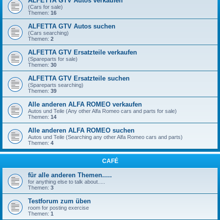
ALFETTA GTV Autos verkaufen
(Cars for sale)
Themen:
16
ALFETTA GTV Autos suchen
(Cars searching)
Themen:
2
ALFETTA GTV Ersatzteile verkaufen
(Spareparts for sale)
Themen:
30
ALFETTA GTV Ersatzteile suchen
(Spareparts searching)
Themen:
39
Alle anderen ALFA ROMEO verkaufen
Autos und Teile (Any other Alfa Romeo cars and parts for sale)
Themen:
14
Alle anderen ALFA ROMEO suchen
Autos und Teile (Searching any other Alfa Romeo cars and parts)
Themen:
4
CAFÉ
für alle anderen Themen.....
for anything else to talk about.....
Themen:
3
Testforum zum üben
room for posting exercise
Themen:
1