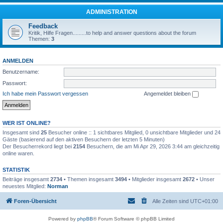
ADMINISTRATION
Feedback
Kritik, Hilfe Fragen.........to help and answer questions about the forum
Themen:
3
ANMELDEN
Benutzername:
Passwort:
Ich habe mein Passwort vergessen
Angemeldet bleiben
WER IST ONLINE?
Insgesamt sind
25
Besucher online :: 1 sichtbares Mitglied, 0 unsichtbare Mitglieder und 24
Gäste (basierend auf den aktiven Besuchern der letzten 5 Minuten)
Der Besucherrekord liegt bei
2154
Besuchern, die am Mi Apr 29, 2026 3:44 am gleichzeitig
online waren.
STATISTIK
Beiträge insgesamt
2734
• Themen insgesamt
3494
• Mitglieder insgesamt
2672
• Unser
neuestes Mitglied:
Norman
Foren-Übersicht
Alle Zeiten sind
UTC+01:00
Powered by
phpBB
® Forum Software © phpBB Limited